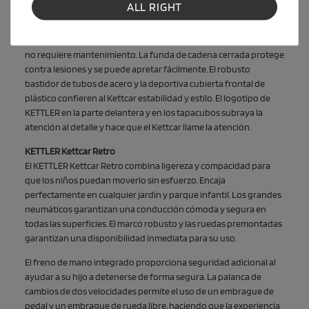
ajustable en 6 direcciones crece con el niño y ofrece una
ALL RIGHT
comodidad óptima.
El moderno volante deportivo con excelente control de agarre
no requiere mantenimiento. La funda de cadena cerrada protege
contra lesiones y se puede apretar fácilmente. El robusto
bastidor de tubos de acero y la deportiva cubierta frontal de
plástico confieren al Kettcar estabilidad y estilo. El logotipo de
KETTLER en la parte delantera y en los tapacubos subraya la
atención al detalle y hace que el Kettcar llame la atención.
KETTLER Kettcar Retro
El KETTLER Kettcar Retro combina ligereza y compacidad para
que los niños puedan moverlo sin esfuerzo. Encaja
perfectamente en cualquier jardín y parque infantil. Los grandes
neumáticos garantizan una conducción cómoda y segura en
todas las superficies. El marco robusto y las ruedas premontadas
garantizan una disponibilidad inmediata para su uso.
El freno de mano integrado proporciona seguridad adicional al
ayudar a su hijo a detenerse de forma segura. La palanca de
cambios de dos velocidades permite el uso de un embrague de
pedal y un embrague de rueda libre, haciendo que la experiencia