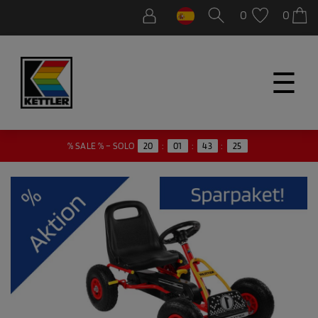
0
0
☰
24
% SALE % – SOLO
20
:
01
:
43
: