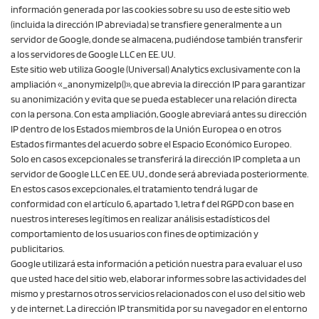
información generada por las cookies sobre su uso de este sitio web
(incluida la dirección IP abreviada) se transfiere generalmente a un
servidor de Google, donde se almacena, pudiéndose también transferir
a los servidores de Google LLC en EE. UU.
Este sitio web utiliza Google (Universal) Analytics exclusivamente con la
ampliación «_anonymizeIp()», que abrevia la dirección IP para garantizar
su anonimización y evita que se pueda establecer una relación directa
con la persona. Con esta ampliación, Google abreviará antes su dirección
IP dentro de los Estados miembros de la Unión Europea o en otros
Estados firmantes del acuerdo sobre el Espacio Económico Europeo.
Solo en casos excepcionales se transferirá la dirección IP completa a un
servidor de Google LLC en EE. UU., donde será abreviada posteriormente.
En estos casos excepcionales, el tratamiento tendrá lugar de
conformidad con el artículo 6, apartado 1, letra f del RGPD con base en
nuestros intereses legítimos en realizar análisis estadísticos del
comportamiento de los usuarios con fines de optimización y
publicitarios.
Google utilizará esta información a petición nuestra para evaluar el uso
que usted hace del sitio web, elaborar informes sobre las actividades del
mismo y prestarnos otros servicios relacionados con el uso del sitio web
y de internet. La dirección IP transmitida por su navegador en el entorno