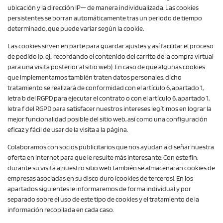
ubicación y la dirección IP— de manera individualizada. Las cookies
persistentes se borran automáticamente tras un periodo de tiempo
determinado, que puede variar según la cookie.
Las cookies sirven en parte para guardar ajustes y así facilitar el proceso
de pedido (p. ej., recordando el contenido del carrito de la compra virtual
para una visita posterior al sitio web). En caso de que algunas cookies
que implementamos también traten datos personales, dicho
tratamiento se realizará de conformidad con el artículo 6, apartado 1,
letra b del RGPD para ejecutar el contrato o con el artículo 6, apartado 1,
letra f del RGPD para satisfacer nuestros intereses legítimos en lograr la
mejor funcionalidad posible del sitio web, así como una configuración
eficaz y fácil de usar de la visita a la página.
Colaboramos con socios publicitarios que nos ayudan a diseñar nuestra
oferta en internet para que le resulte más interesante. Con este fin,
durante su visita a nuestro sitio web también se almacenarán cookies de
empresas asociadas en su disco duro (cookies de terceros). En los
apartados siguientes le informaremos de forma individual y por
separado sobre el uso de este tipo de cookies y el tratamiento de la
información recopilada en cada caso.