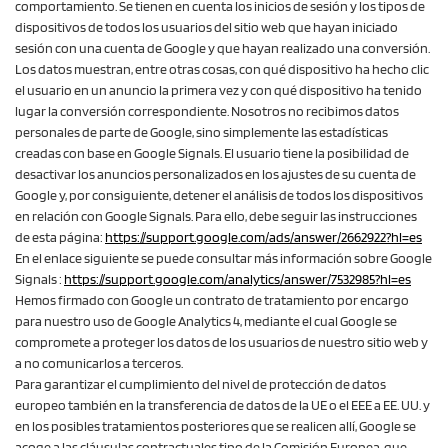
comportamiento. Se tienen en cuenta los inicios de sesión y los tipos de
dispositivos de todos los usuarios del sitio web que hayan iniciado
sesión con una cuenta de Google y que hayan realizado una conversión.
Los datos muestran, entre otras cosas, con qué dispositivo ha hecho clic
el usuario en un anuncio la primera vez y con qué dispositivo ha tenido
lugar la conversión correspondiente. Nosotros no recibimos datos
personales de parte de Google, sino simplemente las estadísticas
creadas con base en Google Signals. El usuario tiene la posibilidad de
desactivar los anuncios personalizados en los ajustes de su cuenta de
Google y, por consiguiente, detener el análisis de todos los dispositivos
en relación con Google Signals. Para ello, debe seguir las instrucciones
de esta página:
https://support.google.com
/ads
/answer
/2662922
?hl=es
En el enlace siguiente se puede consultar más información sobre Google
Signals :
https://support.google.com
/analytics
/answer
/7532985
?hl=es
Hemos firmado con Google un contrato de tratamiento por encargo
para nuestro uso de Google Analytics 4, mediante el cual Google se
compromete a proteger los datos de los usuarios de nuestro sitio web y
a no comunicarlos a terceros.
Para garantizar el cumplimiento del nivel de protección de datos
europeo también en la transferencia de datos de la UE o el EEE a EE. UU. y
en los posibles tratamientos posteriores que se realicen allí, Google se
acoge a las cláusulas contractuales tipo de la Comisión Europea, que