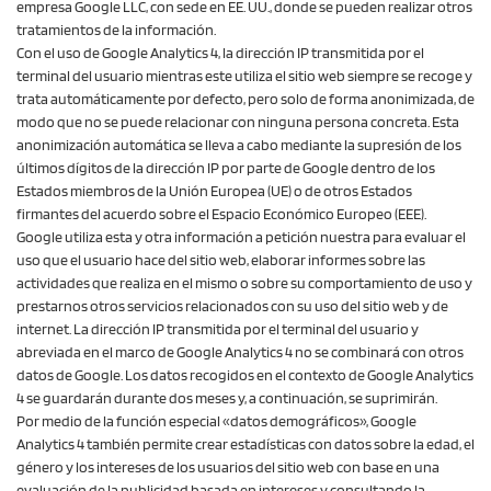
empresa Google LLC, con sede en EE. UU., donde se pueden realizar otros
tratamientos de la información.
Con el uso de Google Analytics 4, la dirección IP transmitida por el
terminal del usuario mientras este utiliza el sitio web siempre se recoge y
trata automáticamente por defecto, pero solo de forma anonimizada, de
modo que no se puede relacionar con ninguna persona concreta. Esta
anonimización automática se lleva a cabo mediante la supresión de los
últimos dígitos de la dirección IP por parte de Google dentro de los
Estados miembros de la Unión Europea (UE) o de otros Estados
firmantes del acuerdo sobre el Espacio Económico Europeo (EEE).
Google utiliza esta y otra información a petición nuestra para evaluar el
uso que el usuario hace del sitio web, elaborar informes sobre las
actividades que realiza en el mismo o sobre su comportamiento de uso y
prestarnos otros servicios relacionados con su uso del sitio web y de
internet. La dirección IP transmitida por el terminal del usuario y
abreviada en el marco de Google Analytics 4 no se combinará con otros
datos de Google. Los datos recogidos en el contexto de Google Analytics
4 se guardarán durante dos meses y, a continuación, se suprimirán.
Por medio de la función especial «datos demográficos», Google
Analytics 4 también permite crear estadísticas con datos sobre la edad, el
género y los intereses de los usuarios del sitio web con base en una
evaluación de la publicidad basada en intereses y consultando la