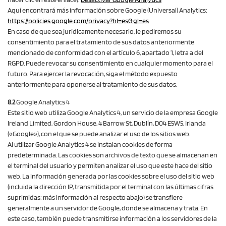
Aquí encontrará más información sobre Google (Universal) Analytics:
https://policies.google.com
/privacy
?hl=es
&gl=es
En caso de que sea jurídicamente necesario, le pediremos su
consentimiento para el tratamiento de sus datos anteriormente
mencionado de conformidad con el artículo 6, apartado 1, letra a del
RGPD. Puede revocar su consentimiento en cualquier momento para el
futuro. Para ejercer la revocación, siga el método expuesto
anteriormente para oponerse al tratamiento de sus datos.
8.2
Google Analytics 4
Este sitio web utiliza Google Analytics 4, un servicio de la empresa Google
Ireland Limited, Gordon House, 4 Barrow St, Dublín, D04 E5W5, Irlanda
(«Google»), con el que se puede analizar el uso de los sitios web.
Al utilizar Google Analytics 4 se instalan cookies de forma
predeterminada. Las cookies son archivos de texto que se almacenan en
el terminal del usuario y permiten analizar el uso que este hace del sitio
web. La información generada por las cookies sobre el uso del sitio web
(incluida la dirección IP, transmitida por el terminal con las últimas cifras
suprimidas; más información al respecto abajo) se transfiere
generalmente a un servidor de Google, donde se almacena y trata. En
este caso, también puede transmitirse información a los servidores de la