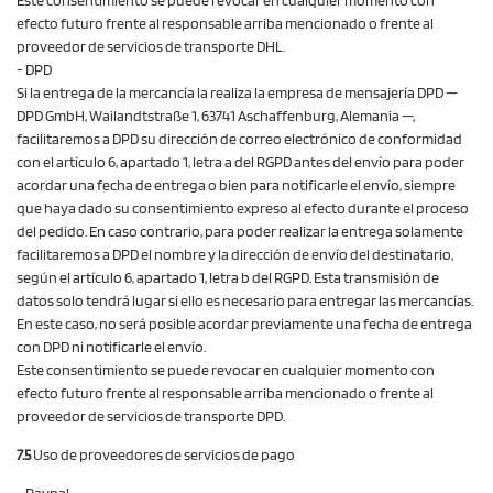
Este consentimiento se puede revocar en cualquier momento con
efecto futuro frente al responsable arriba mencionado o frente al
proveedor de servicios de transporte DHL.
- DPD
Si la entrega de la mercancía la realiza la empresa de mensajería DPD —
DPD GmbH, Wailandtstraße 1, 63741 Aschaffenburg, Alemania —,
facilitaremos a DPD su dirección de correo electrónico de conformidad
con el artículo 6, apartado 1, letra a del RGPD antes del envío para poder
acordar una fecha de entrega o bien para notificarle el envío, siempre
que haya dado su consentimiento expreso al efecto durante el proceso
del pedido. En caso contrario, para poder realizar la entrega solamente
facilitaremos a DPD el nombre y la dirección de envío del destinatario,
según el artículo 6, apartado 1, letra b del RGPD. Esta transmisión de
datos solo tendrá lugar si ello es necesario para entregar las mercancías.
En este caso, no será posible acordar previamente una fecha de entrega
con DPD ni notificarle el envío.
Este consentimiento se puede revocar en cualquier momento con
efecto futuro frente al responsable arriba mencionado o frente al
proveedor de servicios de transporte DPD.
7.5
Uso de proveedores de servicios de pago