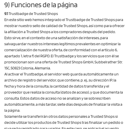
9) Funciones de la página
9.1
Trustbadge de Trusted Shops
En este sitio web hemos integrado el Trustbadge de Trusted Shops para
mostrar nuestro sello de calidad de Trusted Shops, así como para ofrecer
la afiliación a Trusted Shops a los compradores después del pedido.
Esto sirve, en el contexto de una satisfacción de intereses, para
salvaguardar nuestros intereses legítimos prevalentes en optimizar la
comercialización de nuestra oferta, de conformidad con el artículo 6,
apartado 1, letra f) del RGPD. El Trustbadge y los servicios que con él se
promocionan son una oferta de Trusted Shops GmbH, Subbelrather Str.
15C, 50823 Colonia, Alemania.
Al activar el Trustbadge, el servidor web guarda automáticamente un
archivo de registro del servidor, que contiene, p. ej., su dirección IP, la
fecha y hora de la consulta, la cantidad de datos transferida y el
proveedor que realiza la consulta (datos de acceso), y que documenta la
consulta. Estos datos de acceso no se analizan y se sobrescriben
automáticamente, a más tardar, siete días después de finalizar la visita a
la página.
Solamente se transferirán otros datos personales a Trusted Shops si
decide utilizar los productos de Trusted Shops tras finalizar un pedido o
si ya se ha registrado para usarlos. En este caso, se aplicará el acuerdo