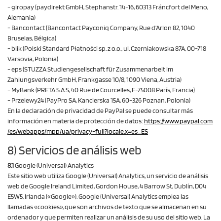
- giropay (paydirekt GmbH, Stephanstr. 14-16, 60313 Fráncfort del Meno,
Alemania)
- Bancontact (Bancontact Payconiq Company, Rue d’Arlon 82, 1040
Bruselas, Bélgica)
- blik (Polski Standard Płatności sp. z o.o., ul. Czerniakowska 87A, 00-718
Varsovia, Polonia)
- eps (STUZZA Studiengesellschaft für Zusammenarbeit im
Zahlungsverkehr GmbH, Frankgasse 10/8, 1090 Viena, Austria)
- MyBank (PRETA S.A.S, 40 Rue de Courcelles, F-75008 París, Francia)
- Przelewy24 (PayPro SA, Kanclerska 15A, 60-326 Poznan, Polonia)
En la declaración de privacidad de PayPal se puede consultar más
información en materia de protección de datos:
https://www.paypal.com
/es
/webapps
/mpp
/ua
/privacy-full
?locale.x=es_ES
8) Servicios de análisis web
8.1
Google (Universal) Analytics
Este sitio web utiliza Google (Universal) Analytics, un servicio de análisis
web de Google Ireland Limited, Gordon House, 4 Barrow St, Dublín, D04
E5W5, Irlanda («Google»). Google (Universal) Analytics emplea las
llamadas «cookies», que son archivos de texto que se almacenan en su
ordenador y que permiten realizar un análisis de su uso del sitio web. La