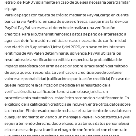
letra b, del RGPD y solamente en caso de que sea necesaria para tramitar
el pago.
Para los pagos con tarjeta de crédito mediante PayPal, cargo en cuenta
bancaria vía PayPal o, en caso de que se ofrezca, «pagar más tarde» por
PayPal, PayPal se reserva el derecho de realizar una verificación
crediticia. Para ello, transmitiremos los datos de pago del interesado a
agencias de información crediticia en caso necesario, de conformidad
con el artículo 6, apartado 1, letra f, del RGPD, con base en los intereses
legítimos de PayPal en determinar su solvencia. PayPal utilizará los
resultados de la verificación crediticia respecto a la probabilidad de
impago estadística con el fin de decidir sobre la facilitación del método
de pago que corresponda. La verificación crediticia puede contener
valores de probabilidad (calificación o puntuación crediticia). En caso de
que se incorpore la calificación crediticia en el resultado de la
verificación, dicha calificación tendrá como base jurídica un
procedimiento matemático-estadístico reconocido científicamente. En
el cálculo de la calificación crediticia se incluyen, entre otros, datos sobre
la dirección. El interesado puede rechazar el tratamiento de sus datos en
cualquier momento enviando un mensaje a PayPal. No obstante, PayPal
seguirá teniendo derecho, dado el caso, a tratar sus datos personales si
ello es necesario para tramitar el pago de conformidad con el contrato.