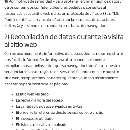
1.4
Por motivos de seguridad y para proteger la transmisión de datos y
otros contenidos confidenciales (p. ej., pedidos o consultas al
responsable), este sitio web utiliza un protocolo de cifrado SSL o TLS.
Podrá identificar un vínculo cifrado por la secuencia de caracteres
«https://» y el símbolo del candado en la barra del navegador.
2) Recopilación de datos durante la visita
al sitio web
Con un uso meramente informativo del sitio, es decir, si no se registra ni
nos facilita información de ninguna otra manera, solamente
recopilaremos aquellos datos que su navegador transfiera a nuestro
servidor (archivos de registro del servidor). Cuando consulte nuestro
sitio web, recopilaremos los datos siguientes, que son técnicamente
necesarios para mostrarle las páginas:
El sitio web visitado
La fecha y la hora del acceso
La cantidad de datos enviados en bytes
El origen o la referencia desde los cuales llegó al sitio
El navegador utilizado
El sistema operativo empleado