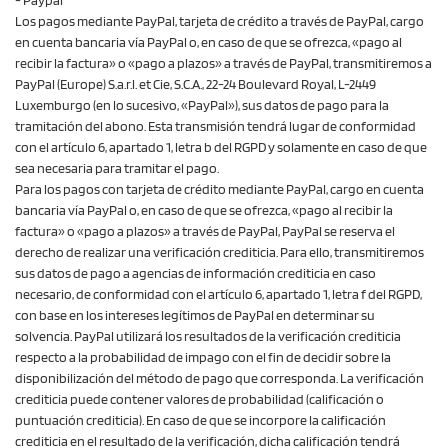
- Paypal
Los pagos mediante PayPal, tarjeta de crédito a través de PayPal, cargo
en cuenta bancaria vía PayPal o, en caso de que se ofrezca, «pago al
recibir la factura» o «pago a plazos» a través de PayPal, transmitiremos a
PayPal (Europe) S.a.r.l. et Cie, S.C.A., 22-24 Boulevard Royal, L-2449
Luxemburgo (en lo sucesivo, «PayPal»), sus datos de pago para la
tramitación del abono. Esta transmisión tendrá lugar de conformidad
con el artículo 6, apartado 1, letra b del RGPD y solamente en caso de que
sea necesaria para tramitar el pago.
Para los pagos con tarjeta de crédito mediante PayPal, cargo en cuenta
bancaria vía PayPal o, en caso de que se ofrezca, «pago al recibir la
factura» o «pago a plazos» a través de PayPal, PayPal se reserva el
derecho de realizar una verificación crediticia. Para ello, transmitiremos
sus datos de pago a agencias de información crediticia en caso
necesario, de conformidad con el artículo 6, apartado 1, letra f del RGPD,
con base en los intereses legítimos de PayPal en determinar su
solvencia. PayPal utilizará los resultados de la verificación crediticia
respecto a la probabilidad de impago con el fin de decidir sobre la
disponibilización del método de pago que corresponda. La verificación
crediticia puede contener valores de probabilidad (calificación o
puntuación crediticia). En caso de que se incorpore la calificación
crediticia en el resultado de la verificación, dicha calificación tendrá