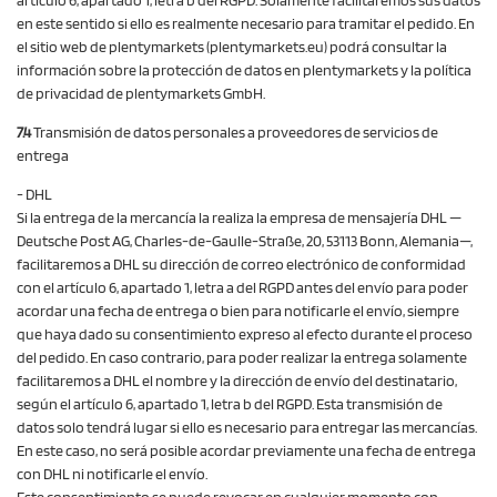
artículo 6, apartado 1, letra b del RGPD. Solamente facilitaremos sus datos
en este sentido si ello es realmente necesario para tramitar el pedido. En
el sitio web de plentymarkets (plentymarkets.eu) podrá consultar la
información sobre la protección de datos en plentymarkets y la política
de privacidad de plentymarkets GmbH.
7.4
Transmisión de datos personales a proveedores de servicios de
entrega
- DHL
Si la entrega de la mercancía la realiza la empresa de mensajería DHL —
Deutsche Post AG, Charles-de-Gaulle-Straße, 20, 53113 Bonn, Alemania—,
facilitaremos a DHL su dirección de correo electrónico de conformidad
con el artículo 6, apartado 1, letra a del RGPD antes del envío para poder
acordar una fecha de entrega o bien para notificarle el envío, siempre
que haya dado su consentimiento expreso al efecto durante el proceso
del pedido. En caso contrario, para poder realizar la entrega solamente
facilitaremos a DHL el nombre y la dirección de envío del destinatario,
según el artículo 6, apartado 1, letra b del RGPD. Esta transmisión de
datos solo tendrá lugar si ello es necesario para entregar las mercancías.
En este caso, no será posible acordar previamente una fecha de entrega
con DHL ni notificarle el envío.