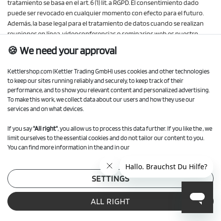
tratamiento se basa en el art. 6 (1) lit. a RGPD. El consentimiento dado
puede ser revocado en cualquier momento con efecto para el futuro.
Además, la base legal para el tratamiento de datos cuando se realizan
reuniones en línea, videoconferencias o seminarios web es nuestro
interés legítimo, de conformidad con el art. 6 (1) lit. f RGPD, en la
🍪 We need your approval
realización efectiva de la reunión en línea, el seminario web o la
videoconferencia. Para obtener más información sobre el uso de datos
Kettlershop.com (Kettler Trading GmbH) uses cookies and other technologies
por parte de Microsoft Teams, consulte la política de privacidad de
to keep our sites running reliably and securely, to keep track of their
Microsoft Teams en
https://privacy.microsoft.com
/es-es
performance, and to show you relevant content and personalized advertising.
/privacystatement
To make this work, we collect data about our users and how they use our
services and on what devices.
9.3
Zoom
Utilizamos el servicio "Zoom" de Zoom Video Communications Inc, 55
If you say
"All right"
, you allow us to process this data further. If you like the , we
Almaden Blvd, Suite 600, San Jose, CA 95113, USA (en adelante "Zoom")
limit ourselves to the essential cookies and do not tailor our content to you.
para llevar a cabo reuniones online, videoconferencias y/o webinars.
You can find more information in the and in our
En el caso del uso del Zoom, se procesan diferentes datos. El alcance de
los datos tratados depende de los datos que usted proporcione antes o
durante la participación en una reunión en línea, una videoconferencia
SETTINGS
o un seminario web. Durante el uso de Zoom, los datos de los
participantes en la comunicación se procesan y almacenan en los
ALL RIGHT
servidores de Zoom. Estos datos pueden incluir, en particular, sus datos
de acceso (nombre, dirección de correo electrónico, teléfono (opcional) y