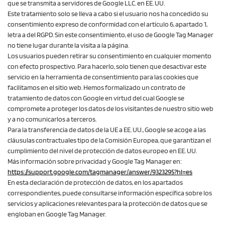
que se transmita a servidores de Google LLC. en EE. UU.
Este tratamiento solo se lleva a cabo si el usuario nos ha concedido su
consentimiento expreso de conformidad con el artículo 6, apartado 1,
letra a del RGPD. Sin este consentimiento, el uso de Google Tag Manager
no tiene lugar durante la visita a la página.
Los usuarios pueden retirar su consentimiento en cualquier momento
con efecto prospectivo. Para hacerlo, solo tienen que desactivar este
servicio en la herramienta de consentimiento para las cookies que
facilitamos en el sitio web. Hemos formalizado un contrato de
tratamiento de datos con Google en virtud del cual Google se
compromete a proteger los datos de los visitantes de nuestro sitio web
y a no comunicarlos a terceros.
Para la transferencia de datos de la UE a EE. UU., Google se acoge a las
cláusulas contractuales tipo de la Comisión Europea, que garantizan el
cumplimiento del nivel de protección de datos europeo en EE. UU.
Más información sobre privacidad y Google Tag Manager en:
https://support.google.com
/tagmanager
/answer
/9323295
?hl=es
En esta declaración de protección de datos, en los apartados
correspondientes, puede consultarse información específica sobre los
servicios y aplicaciones relevantes para la protección de datos que se
engloban en Google Tag Manager.