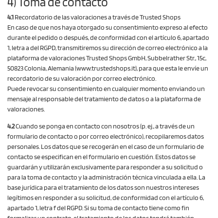
4) Toma de contacto
4.1
Recordatorio de las valoraciones a través de Trusted Shops
En caso de que nos haya otorgado su consentimiento expreso al efecto
durante el pedido o después, de conformidad con el artículo 6, apartado
1, letra a del RGPD, transmitiremos su dirección de correo electrónico a la
plataforma de valoraciones Trusted Shops GmbH, Subbelrather Str., 15c,
50823 Colonia, Alemania (www.trustedshops.it), para que esta le envíe un
recordatorio de su valoración por correo electrónico.
Puede revocar su consentimiento en cualquier momento enviando un
mensaje al responsable del tratamiento de datos o a la plataforma de
valoraciones.
4.2
Cuando se ponga en contacto con nosotros (p. ej., a través de un
formulario de contacto o por correo electrónico), recopilaremos datos
personales. Los datos que se recogerán en el caso de un formulario de
contacto se especifican en el formulario en cuestión. Estos datos se
guardarán y utilizarán exclusivamente para responder a su solicitud o
para la toma de contacto y la administración técnica vinculada a ella. La
base jurídica para el tratamiento de los datos son nuestros intereses
legítimos en responder a su solicitud, de conformidad con el artículo 6,
apartado 1, letra f del RGPD. Si su toma de contacto tiene como fin