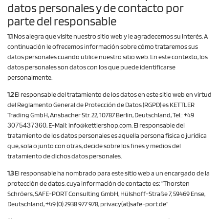
datos personales y de contacto por
parte del responsable
1.1
Nos alegra que visite nuestro sitio web y le agradecemos su interés. A
continuación le ofrecemos información sobre cómo trataremos sus
datos personales cuando utilice nuestro sitio web. En este contexto, los
datos personales son datos con los que puede identificarse
personalmente.
1.2
El responsable del tratamiento de los datos en este sitio web en virtud
del Reglamento General de Protección de Datos (RGPD) es KETTLER
Trading GmbH,
Ansbacher Str. 22, 10787 Berlin
, Deutschland, Tel.: +49
3075437360
, E-Mail: info@kettlershop.com. El responsable del
tratamiento de los datos personales es aquella persona física o jurídica
que, sola o junto con otras, decide sobre los fines y medios del
tratamiento de dichos datos personales.
1.3
El responsable ha nombrado para este sitio web a un encargado de la
protección de datos, cuya información de contacto es: "Thorsten
Schröers, SAFE-PORT Consulting GmbH, Hülshoff-Straße 7, 59469 Ense,
Deutschland, +49 (0) 2938 977 978, privacy(at)safe-port.de"