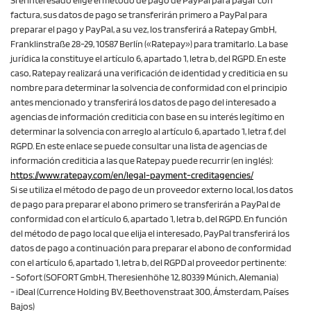
Si el interesado elige el método de pago de PayPal para pagar con
factura, sus datos de pago se transferirán primero a PayPal para
preparar el pago y PayPal, a su vez, los transferirá a Ratepay GmbH,
Franklinstraße 28-29, 10587 Berlín («Ratepay») para tramitarlo. La base
jurídica la constituye el artículo 6, apartado 1, letra b, del RGPD. En este
caso, Ratepay realizará una verificación de identidad y crediticia en su
nombre para determinar la solvencia de conformidad con el principio
antes mencionado y transferirá los datos de pago del interesado a
agencias de información crediticia con base en su interés legítimo en
determinar la solvencia con arreglo al artículo 6, apartado 1, letra f, del
RGPD. En este enlace se puede consultar una lista de agencias de
información crediticia a las que Ratepay puede recurrir (en inglés):
https://www.ratepay.com
/en
/legal-payment-creditagencies
/
Si se utiliza el método de pago de un proveedor externo local, los datos
de pago para preparar el abono primero se transferirán a PayPal de
conformidad con el artículo 6, apartado 1, letra b, del RGPD. En función
del método de pago local que elija el interesado, PayPal transferirá los
datos de pago a continuación para preparar el abono de conformidad
con el artículo 6, apartado 1, letra b, del RGPD al proveedor pertinente:
- Sofort (SOFORT GmbH, Theresienhöhe 12, 80339 Múnich, Alemania)
- iDeal (Currence Holding BV, Beethovenstraat 300, Ámsterdam, Países
Bajos)