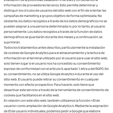
información de proveedores terceros. Esto permite determinar y
distinguir los círculos de usuarios del sitio web con el fin de orientar las
campañas de marketing a grupos objetivo de forma optimizada. No
obstante, los datos recogidos a través de los datos demográficos no se
pueden asignar a una persona determinada ni, por lo tanto, al usuario
personalmente. Los datos recogidos a través de la función de datos
demográficos se guardarán durante dos meses y, a continuación, se
suprimirán.
Todos los tratamientos antes descritos, particularmente la instalación
de cookies de Google Analytics para el almacenamiento y la lectura de
información en el terminal utilizado por el usuario para usar el sitio web,
solo tienen lugar si el usuario nos ha concedido su consentimiento
expreso de conformidad con el artículo 6, apartado 1, letra a del RGPD. Sin
su consentimiento, no se utiliza Google Analytics 4 durante el uso del
sitio web. El usuario puede retirar su consentimiento en cualquier
momento con efecto prospectivo. Para hacerlo, solo tiene que
desactivar este servicio a través de la herramienta de consentimiento de
cookies que facilitamos en el sitio web.
En relación con este sitio web, también utilizamos la función «ID de
usuario» como ampliación de Google Analytics 4. Mediante la asignación
de ID de usuario individuales, podemos pedir a Google que elabore