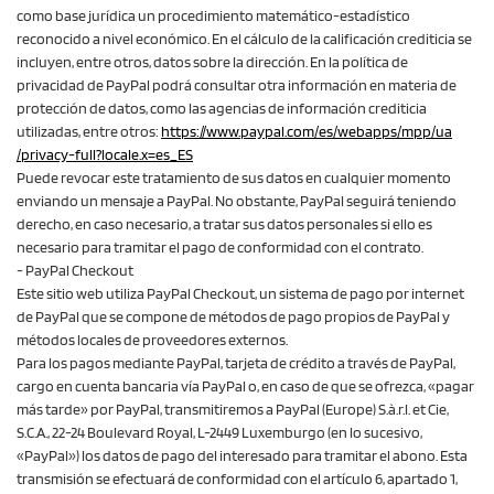
como base jurídica un procedimiento matemático-estadístico
reconocido a nivel económico. En el cálculo de la calificación crediticia se
incluyen, entre otros, datos sobre la dirección. En la política de
privacidad de PayPal podrá consultar otra información en materia de
protección de datos, como las agencias de información crediticia
utilizadas, entre otros:
https://www.paypal.com
/es
/webapps
/mpp
/ua
/privacy-full
?locale.x=es_ES
Puede revocar este tratamiento de sus datos en cualquier momento
enviando un mensaje a PayPal. No obstante, PayPal seguirá teniendo
derecho, en caso necesario, a tratar sus datos personales si ello es
necesario para tramitar el pago de conformidad con el contrato.
- PayPal Checkout
Este sitio web utiliza PayPal Checkout, un sistema de pago por internet
de PayPal que se compone de métodos de pago propios de PayPal y
métodos locales de proveedores externos.
Para los pagos mediante PayPal, tarjeta de crédito a través de PayPal,
cargo en cuenta bancaria vía PayPal o, en caso de que se ofrezca, «pagar
más tarde» por PayPal, transmitiremos a PayPal (Europe) S.à.r.l. et Cie,
S.C.A., 22-24 Boulevard Royal, L-2449 Luxemburgo (en lo sucesivo,
«PayPal») los datos de pago del interesado para tramitar el abono. Esta
transmisión se efectuará de conformidad con el artículo 6, apartado 1,