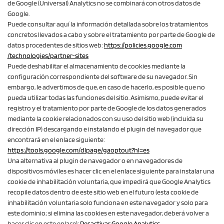
de Google (Universal) Analytics no se combinará con otros datos de
Google.
Puede consultar aquí la información detallada sobre los tratamientos
concretos llevados a cabo y sobre el tratamiento por parte de Google de
datos procedentes de sitios web:
https://policies.google.com
/technologies
/partner-sites
Puede deshabilitar el almacenamiento de cookies mediante la
configuración correspondiente del software de su navegador. Sin
embargo, le advertimos de que, en caso de hacerlo, es posible que no
pueda utilizar todas las funciones del sitio. Asimismo, puede evitar el
registro y el tratamiento por parte de Google de los datos generados
mediante la cookie relacionados con su uso del sitio web (incluida su
dirección IP) descargando e instalando el plugin del navegador que
encontrará en el enlace siguiente:
https://tools.google.com
/dlpage
/gaoptout
?hl=es
Una alternativa al plugin de navegador o en navegadores de
dispositivos móviles es hacer clic en el enlace siguiente para instalar una
cookie de inhabilitación voluntaria, que impedirá que Google Analytics
recopile datos dentro de este sitio web en el futuro (esta cookie de
inhabilitación voluntaria solo funciona en este navegador y solo para
este dominio; si elimina las cookies en este navegador, deberá volver a
hacer clic en este enlace):
Desactivar Google Analytics