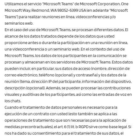
Utilizamos el servicio "Microsoft Teams" de Microsoft Corporation, One
Microsoft Way, Redmond, WA 98052-6399 USA (en adelante "Microsoft
Teams") para realizar reuniones en línea, videoconferencias y/o
seminarios web.
En el caso del uso de Microsoft Teams, se procesan diferentes datos. El
alcance de los datos tratados depende de los datos que usted
proporcione antes o durante la participación en una reunión en línea,
una videoconferencia o un seminario web. En el contexto del uso de
Microsoft Teams, los datos de los participantes en la comunicación se
procesan y almacenan en los servidores de Microsoft Teams. Estos datos
pueden incluir, en particular, sus datos de acceso (nombre, dirección de
correo electrónico, teléfono (opcional) y contraseña) y los datos de la
reunión (tema, dirección IP del participante, información del dispositivo,
descripción (opcional)). Además, se pueden procesar las contribuciones
visuales y auditivas de los participantes, así como las entradas de voz en
los chats.
Cuando el tratamiento de datos personales es necesario para la
ejecución de un contrato con usted (esto también se aplica a las
operaciones de tratamiento que son necesarias para la aplicación de
medidas precontractuales), el art. 6 (1) lit. b RGPD sirve como base legal. Si
nos ha dado su consentimiento para el tratamiento de sus datos, el