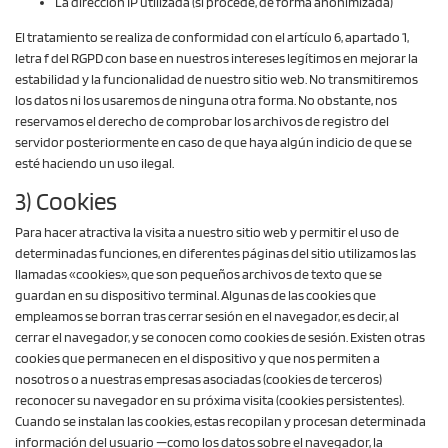
La dirección IP utilizada (si procede, de forma anonimizada)
El tratamiento se realiza de conformidad con el artículo 6, apartado 1,
letra f del RGPD con base en nuestros intereses legítimos en mejorar la
estabilidad y la funcionalidad de nuestro sitio web. No transmitiremos
los datos ni los usaremos de ninguna otra forma. No obstante, nos
reservamos el derecho de comprobar los archivos de registro del
servidor posteriormente en caso de que haya algún indicio de que se
esté haciendo un uso ilegal.
3) Cookies
Para hacer atractiva la visita a nuestro sitio web y permitir el uso de
determinadas funciones, en diferentes páginas del sitio utilizamos las
llamadas «cookies», que son pequeños archivos de texto que se
guardan en su dispositivo terminal. Algunas de las cookies que
empleamos se borran tras cerrar sesión en el navegador, es decir, al
cerrar el navegador, y se conocen como cookies de sesión. Existen otras
cookies que permanecen en el dispositivo y que nos permiten a
nosotros o a nuestras empresas asociadas (cookies de terceros)
reconocer su navegador en su próxima visita (cookies persistentes).
Cuando se instalan las cookies, estas recopilan y procesan determinada
información del usuario —como los datos sobre el navegador, la