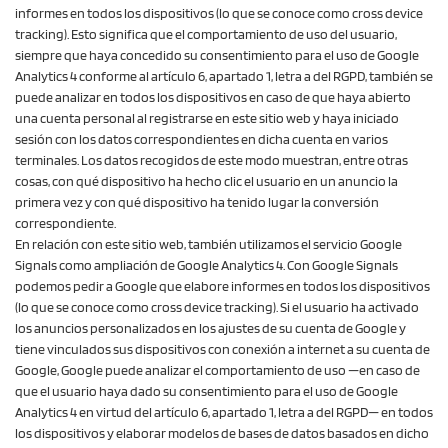
informes en todos los dispositivos (lo que se conoce como cross device
tracking). Esto significa que el comportamiento de uso del usuario,
siempre que haya concedido su consentimiento para el uso de Google
Analytics 4 conforme al artículo 6, apartado 1, letra a del RGPD, también se
puede analizar en todos los dispositivos en caso de que haya abierto
una cuenta personal al registrarse en este sitio web y haya iniciado
sesión con los datos correspondientes en dicha cuenta en varios
terminales. Los datos recogidos de este modo muestran, entre otras
cosas, con qué dispositivo ha hecho clic el usuario en un anuncio la
primera vez y con qué dispositivo ha tenido lugar la conversión
correspondiente.
En relación con este sitio web, también utilizamos el servicio Google
Signals como ampliación de Google Analytics 4. Con Google Signals
podemos pedir a Google que elabore informes en todos los dispositivos
(lo que se conoce como cross device tracking). Si el usuario ha activado
los anuncios personalizados en los ajustes de su cuenta de Google y
tiene vinculados sus dispositivos con conexión a internet a su cuenta de
Google, Google puede analizar el comportamiento de uso —en caso de
que el usuario haya dado su consentimiento para el uso de Google
Analytics 4 en virtud del artículo 6, apartado 1, letra a del RGPD— en todos
los dispositivos y elaborar modelos de bases de datos basados en dicho