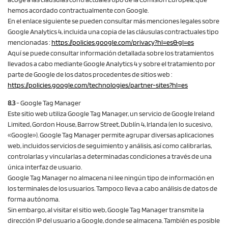
hemos acordado contractualmente con Google.
En el enlace siguiente se pueden consultar más menciones legales sobre
Google Analytics 4, incluida una copia de las cláusulas contractuales tipo
mencionadas :
https://policies.google.com
/privacy
?hl=es
&gl=es
Aquí se puede consultar información detallada sobre los tratamientos
llevados a cabo mediante Google Analytics 4 y sobre el tratamiento por
parte de Google de los datos procedentes de sitios web :
https://policies.google.com
/technologies
/partner-sites
?hl=es
8.3
- Google Tag Manager
Este sitio web utiliza Google Tag Manager, un servicio de Google Ireland
Limited, Gordon House, Barrow Street, Dublín 4, Irlanda (en lo sucesivo,
«Google»). Google Tag Manager permite agrupar diversas aplicaciones
web, incluidos servicios de seguimiento y análisis, así como calibrarlas,
controlarlas y vincularlas a determinadas condiciones a través de una
única interfaz de usuario.
Google Tag Manager no almacena ni lee ningún tipo de información en
los terminales de los usuarios. Tampoco lleva a cabo análisis de datos de
forma autónoma.
Sin embargo, al visitar el sitio web, Google Tag Manager transmite la
dirección IP del usuario a Google, donde se almacena. También es posible