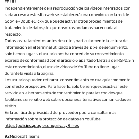
EE. UU.
Independientemente de la reproducción de los vídeos integrados, con
cada acceso a este sitio web se establecerá una conexión con la red de
Google «DoubleClick», que puede activar otros procedimientos de
tratamiento de datos, sin que nosotros podamos hacer nada al
respecto.
Todos los tratamientos antes descritos, particularmente la lectura de
información en el terminal utilizado a través del píxel de seguimiento,
solo tienen lugar si el usuario nos ha concedido su consentimiento
expreso de conformidad con el artículo 6, apartado 1, letra a del RGPD. Sin
este consentimiento, el uso de vídeos de YouTube no tiene lugar
durante la visita a la página.
Los usuarios pueden retirar su consentimiento en cualquier momento
con efecto prospectivo. Para hacerlo, solo tienen que desactivar este
servicio en la herramienta de consentimiento para las cookies que
facilitamos en el sitio web sobre opciones alternativas comunicadas en
el sitio.
En la política de privacidad del proveedor podrá consultar más
información sobre la protección de datos en YouTube:
https://policies.google.com
/privacy
?hl=es
9.2
Microsoft Teams