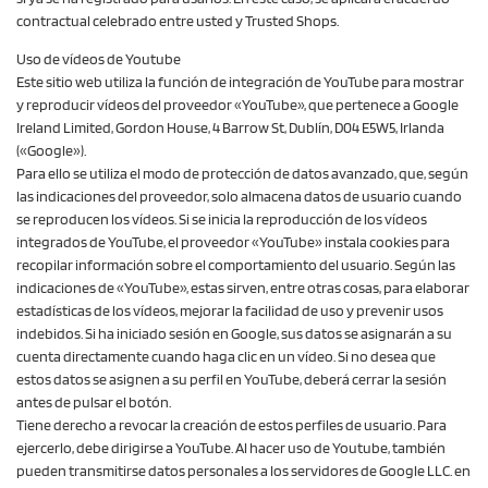
contractual celebrado entre usted y Trusted Shops.
Uso de vídeos de Youtube
Este sitio web utiliza la función de integración de YouTube para mostrar
y reproducir vídeos del proveedor «YouTube», que pertenece a Google
Ireland Limited, Gordon House, 4 Barrow St, Dublín, D04 E5W5, Irlanda
(«Google»).
Para ello se utiliza el modo de protección de datos avanzado, que, según
las indicaciones del proveedor, solo almacena datos de usuario cuando
se reproducen los vídeos. Si se inicia la reproducción de los vídeos
integrados de YouTube, el proveedor «YouTube» instala cookies para
recopilar información sobre el comportamiento del usuario. Según las
indicaciones de «YouTube», estas sirven, entre otras cosas, para elaborar
estadísticas de los vídeos, mejorar la facilidad de uso y prevenir usos
indebidos. Si ha iniciado sesión en Google, sus datos se asignarán a su
cuenta directamente cuando haga clic en un vídeo. Si no desea que
estos datos se asignen a su perfil en YouTube, deberá cerrar la sesión
antes de pulsar el botón.
Tiene derecho a revocar la creación de estos perfiles de usuario. Para
ejercerlo, debe dirigirse a YouTube. Al hacer uso de Youtube, también
pueden transmitirse datos personales a los servidores de Google LLC. en