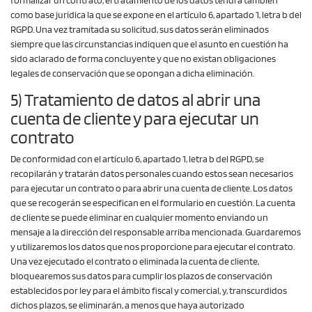
formalizar un contrato, el tratamiento de los datos tendrá también
como base jurídica la que se expone en el artículo 6, apartado 1, letra b del
RGPD. Una vez tramitada su solicitud, sus datos serán eliminados
siempre que las circunstancias indiquen que el asunto en cuestión ha
sido aclarado de forma concluyente y que no existan obligaciones
legales de conservación que se opongan a dicha eliminación.
5) Tratamiento de datos al abrir una
cuenta de cliente y para ejecutar un
contrato
De conformidad con el artículo 6, apartado 1, letra b del RGPD, se
recopilarán y tratarán datos personales cuando estos sean necesarios
para ejecutar un contrato o para abrir una cuenta de cliente. Los datos
que se recogerán se especifican en el formulario en cuestión. La cuenta
de cliente se puede eliminar en cualquier momento enviando un
mensaje a la dirección del responsable arriba mencionada. Guardaremos
y utilizaremos los datos que nos proporcione para ejecutar el contrato.
Una vez ejecutado el contrato o eliminada la cuenta de cliente,
bloquearemos sus datos para cumplir los plazos de conservación
establecidos por ley para el ámbito fiscal y comercial, y, transcurdidos
dichos plazos, se eliminarán, a menos que haya autorizado