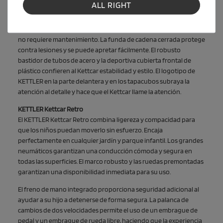
ajustable en 6 direcciones crece con el niño y ofrece una
ALL RIGHT
comodidad óptima.
El moderno volante deportivo con excelente control de agarre
no requiere mantenimiento. La funda de cadena cerrada protege
contra lesiones y se puede apretar fácilmente. El robusto
bastidor de tubos de acero y la deportiva cubierta frontal de
plástico confieren al Kettcar estabilidad y estilo. El logotipo de
KETTLER en la parte delantera y en los tapacubos subraya la
atención al detalle y hace que el Kettcar llame la atención.
KETTLER Kettcar Retro
El KETTLER Kettcar Retro combina ligereza y compacidad para
que los niños puedan moverlo sin esfuerzo. Encaja
perfectamente en cualquier jardín y parque infantil. Los grandes
neumáticos garantizan una conducción cómoda y segura en
todas las superficies. El marco robusto y las ruedas premontadas
garantizan una disponibilidad inmediata para su uso.
El freno de mano integrado proporciona seguridad adicional al
ayudar a su hijo a detenerse de forma segura. La palanca de
cambios de dos velocidades permite el uso de un embrague de
pedal y un embrague de rueda libre, haciendo que la experiencia