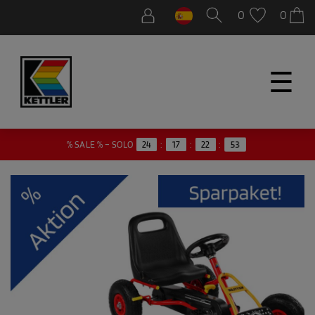
0
0
☰
53
% SALE % – SOLO
24
:
17
:
22
: