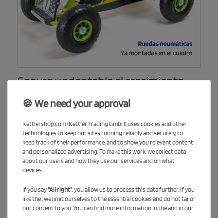
Seguro y adaptable al crecimiento
El freno de mano garantiza una detención fiable, mientras que el
🍪 We need your approval
asiento ajustable crece con tu hijo.
Kettlershop.com (Kettler Trading GmbH) uses cookies and other
technologies to keep our sites running reliably and securely, to
keep track of their performance, and to show you relevant content
and personalized advertising. To make this work, we collect data
about our users and how they use our services and on what
devices.
If you say
"All right"
, you allow us to process this data further. If you
like the , we limit ourselves to the essential cookies and do not tailor
our content to you. You can find more information in the and in our