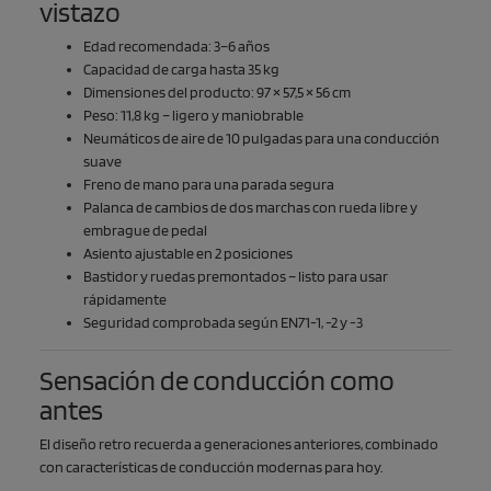
vistazo
Edad recomendada: 3–6 años
Capacidad de carga hasta 35 kg
Dimensiones del producto: 97 × 57,5 × 56 cm
Peso: 11,8 kg – ligero y maniobrable
Neumáticos de aire de 10 pulgadas para una conducción
suave
Freno de mano para una parada segura
Palanca de cambios de dos marchas con rueda libre y
embrague de pedal
Asiento ajustable en 2 posiciones
Bastidor y ruedas premontados – listo para usar
rápidamente
Seguridad comprobada según EN71-1, -2 y -3
Sensación de conducción como
antes
El diseño retro recuerda a generaciones anteriores, combinado
con características de conducción modernas para hoy.