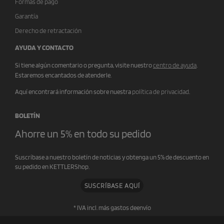
Formas de pago
Garantía
Derecho de retractación
AYUDA Y CONTACTO
Si tiene algún comentario o pregunta, visite nuestro
centro de ayuda
.
Estaremos encantados de atenderle.
Aquí encontrará información sobre nuestra
política de privacidad
.
BOLETÍN
Ahorre un 5% en todo su pedido
Suscríbase a nuestro boletín de noticias y obtenga un 5% de descuento en
su pedido en KETTLERShop.
SUSCRÍBASE AQUÍ
* IVA incl. más gastos de
envío