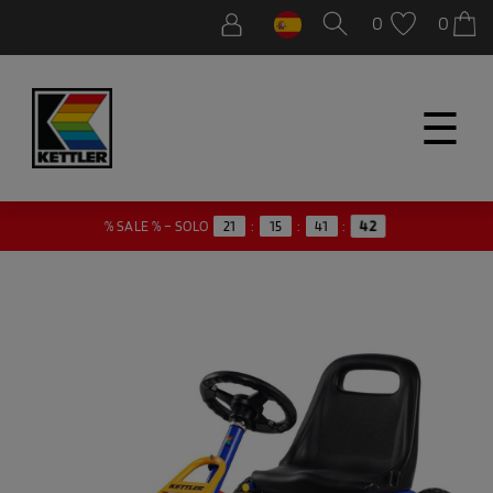
0
0
☰
% SALE % – SOLO
21
:
15
:
41
:
42