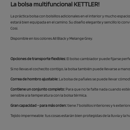
La bolsa multifuncional KETTLER!
La práctica bolsa con bolsillos adicionales en el interior y mucho esp
estará bien equipada en el camino. Su diseño elegante y sencillo lo con
Cosi.
Disponible en los colores All Black y Melange Grey.
Opciones de transporte flexibles:
El bolso cambiador puede fijarse perfec
Si no llevas el cochecito contigo, la bolsa también puede llevarse a man
Correa de hombro ajustable:
La bolsa de pañales se puede llevar cómod
Contiene un conjunto completo:
Para que no te falte nada cuando esté
sensible a la temperatura con la bolsa térmica.
Gran capacidad - para más orden:
tiene 7 bolsillos interiores y 4 exteri
Tejido impermeable: tus cosas estarán bien protegidas de la lluvia y la