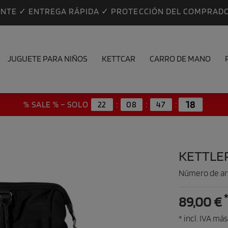
ANTE ✓ ENTREGA RÁPIDA ✓ PROTECCIÓN DEL COMPRAD
JUGUETE PARA NIÑOS
KETTCAR
CARRO DE MANO
17
% SALE % – SOLO
22
:
08
:
47
:
KETTLE
Número de ar
*
89,00 €
* incl. IVA más