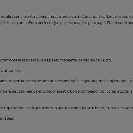
acio de almacenamiento acompaña a tu bebé y a ti a todas partes. Nada de rebu
vierte en el compañero perfecto, ya sea para mamá o para papá. El accesorio pe
tamente al asa de la silla de paseo mediante los cierres de velcro.
o o al hombro.
amente con la correa de hombro desmontable, cuya longitud es ajustable. - J
s fuera de casa, hemos equipado nuestro bolso cambiador por completo. Así, s
ores. Espacio suficiente para todo lo que necesitas para tu bebé en los desplaza
 humedad.