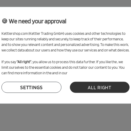
🍪 We need your approval
Accesorios
Kettlershop.com (Kettler Trading GmbH) uses cookies and other technologies to
keep our sites running reliably and securely, to keep track of their performance,
and to show you relevant content and personalized advertising. To make this work,
we collect data about our users and how they use our services and on what devices.
If you say
"All right"
, you allow us to process this data further. If you like the , we
limit ourselves to the essential cookies and do not tailor our content to you. You
can find more information in the and in our
SETTINGS
ALL RIGHT