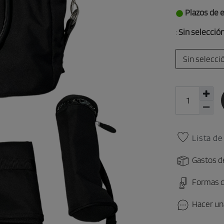
Plazos de e
:
Sin selecció
Sin selecci
Lista d
Gastos d
Formas 
Hacer un