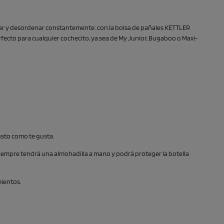
scar y desordenar constantemente: con la bolsa de pañales KETTLER
rfecto para cualquier cochecito, ya sea de My Junior, Bugaboo o Maxi-
usto como te gusta.
iempre tendrá una almohadilla a mano y podrá proteger la botella
mientos.