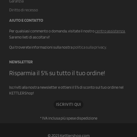
Garanzia
Diritto di recesso
AIUTO E CONTATTO
Per qualsiasi commento o domanda, visitate il nostro
centro assistenza
.
Saremo lieti di ascoltarvi!
Qui troverete informazioni sulla nostra
politica sulla privacy
.
NEWSLETTER
Risparmia il 5% su tutto il tuo ordine!
Iscriviti alla nostra newsletter e ottieni il 5% di sconto sul tuo ordine nel
KETTLERShop!
ISCRIVITI QUI
* IVA inclusa più spese di
spedizione
© 2023 Kettlershop.com