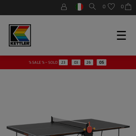
0
0
☰
04
% SALE % – SOLO
23
:
03
:
26
: