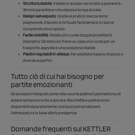
Struttura stabile
: Il telaio in acciaio verniciato a polvere (L-
36 mm) garantisce robustezza e lunga durata.
Design salvaspazio
: Grazie al pratico meccanismo
pieghevole, il tavolo si richiude facilmente e si ripone
occupando poco spazio.
Facile mobilità
: Dotato di 4 ruote doppie piroettanti
(diametro 125 mm) con freno su ciascuna ruota per un
trasporto agevole e una posizione stabile.
Piedini regolabili in altezza
: Per adattare il piano di gioco a
diverse superfici.
Tutto ciò di cui hai bisogno per
partite emozionanti
Gli accessori integrati come rete e porta palline ti permettono di
essere sempre pronto a giocare.
Racchette
e
palline
sono
disponibili separatamente, così puoi personalizzare
l’attrezzatura in base alle tue esigenze.
Domande frequenti sul KETTLER