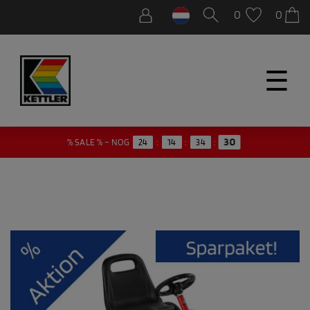
0
0
☰
30
% SALE % – NOG
24
:
14
:
34
: