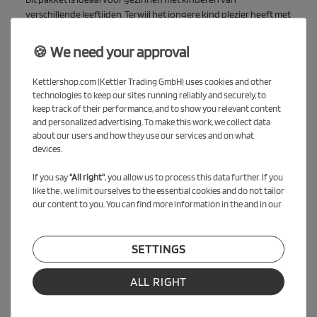
verschillende leeftijden. Terwijl het jongere kind plezier heeft met
de Kettcar Retro, kan het oudere kind rijden met de Kettcar
Evolution. Zo beleven beide kinderen tegelijk avonturen – ieder
🍪 We need your approval
op zijn eigen niveau.
Kettlershop.com (Kettler Trading GmbH) uses cookies and other
Kettcar-pakket dat meegroeit
technologies to keep our sites running reliably and securely, to
Voor kinderen die net beginnen met trappen, is dit pakket
keep track of their performance, and to show you relevant content
perfect: start met de Retro en stap later over op de Evolution. Zo
and personalized advertising. To make this work, we collect data
geniet jouw kind jarenlang van hoogwaardige Kettcars.
about our users and how they use our services and on what
devices.
KETTLER Kettcar Evolution
If you say
"All right"
, you allow us to process this data further. If you
De Kettcar Evolution combineert klassiek design met moderne
like the , we limit ourselves to the essential cookies and do not tailor
functionaliteit. Gemaakt in Duitsland en Oostenrijk –
our content to you. You can find more information in the and in our
gegarandeerde kwaliteit en duurzaamheid. De vrijloop-functie
en de handrem op beide achterwielen zorgen voor maximale
veiligheid.
SETTINGS
De kogellager 11-inch wielen van Solight Ecco bieden een stille,
soepele rit, zijn onderhoudsvrij, weerbestendig en lekvrij. De
ALL RIGHT
ergonomische zitting is 6-voudig verstelbaar en groeit mee met
je kind voor optimaal comfort.