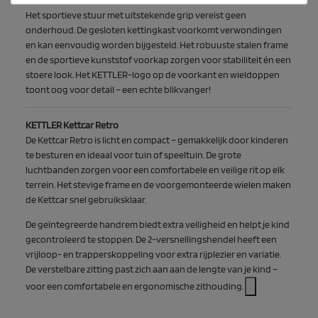
Het sportieve stuur met uitstekende grip vereist geen
onderhoud. De gesloten kettingkast voorkomt verwondingen
en kan eenvoudig worden bijgesteld. Het robuuste stalen frame
en de sportieve kunststof voorkap zorgen voor stabiliteit én een
stoere look. Het KETTLER-logo op de voorkant en wieldoppen
toont oog voor detail – een echte blikvanger!
KETTLER Kettcar Retro
De Kettcar Retro is licht en compact – gemakkelijk door kinderen
te besturen en ideaal voor tuin of speeltuin. De grote
luchtbanden zorgen voor een comfortabele en veilige rit op elk
terrein. Het stevige frame en de voorgemonteerde wielen maken
de Kettcar snel gebruiksklaar.
De geïntegreerde handrem biedt extra veiligheid en helpt je kind
gecontroleerd te stoppen. De 2-versnellingshendel heeft een
vrijloop- en trapperskoppeling voor extra rijplezier en variatie.
De verstelbare zitting past zich aan aan de lengte van je kind –
voor een comfortabele en ergonomische zithouding.