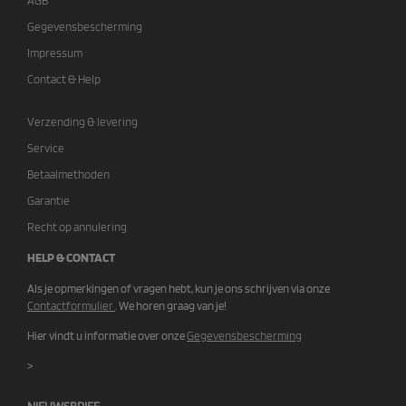
AGB
Gegevensbescherming
Impressum
Contact & Help
Verzending & levering
Service
Betaalmethoden
Garantie
Recht op annulering
HELP & CONTACT
Als je opmerkingen of vragen hebt, kun je ons schrijven via onze
Contactformulier
. We horen graag van je!
Hier vindt u informatie over onze
Gegevensbescherming
>
NIEUWSBRIEF