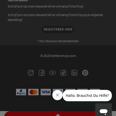
Schrijf je in op onze nieuwsbrief en ontvang 5% korting!
Schrijf je in op onze nieuwsbrief en ontvang 5% korting op je volgende
bestelling!
REGISTREER HIER
* incl. btw plus
Verzendkosten
© 2023 Kettlershop.com