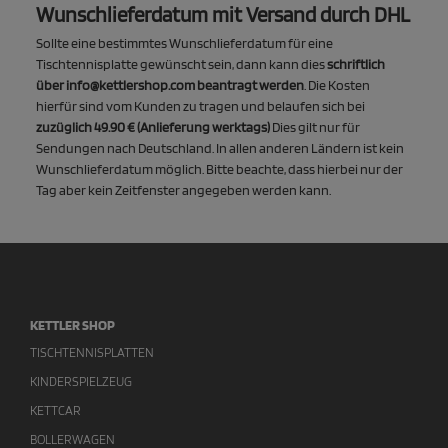
Wunschlieferdatum mit Versand durch DHL
Sollte eine bestimmtes Wunschlieferdatum für eine
Tischtennisplatte gewünscht sein, dann kann dies
schriftlich
über info@kettlershop.com beantragt werden
. Die Kosten
hierfür sind vom Kunden zu tragen und belaufen sich bei
zuzüglich 49.90 € (Anlieferung werktags)
Dies gilt nur für
Sendungen nach Deutschland. In allen anderen Ländern ist kein
Wunschlieferdatum möglich. Bitte beachte, dass hierbei nur der
Tag aber kein Zeitfenster angegeben werden kann.
KETTLER SHOP
TISCHTENNISPLATTEN
KINDERSPIELZEUG
KETTCAR
BOLLERWAGEN