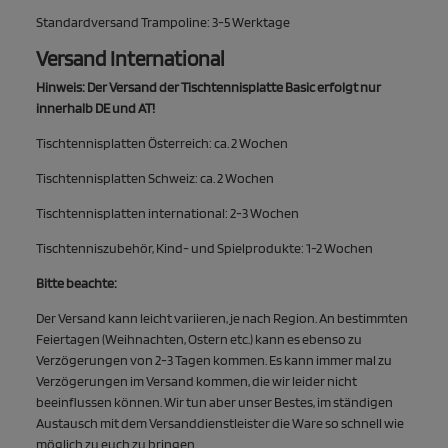
Standardversand Trampoline: 3-5 Werktage
Versand International
Hinweis: Der Versand der Tischtennisplatte Basic erfolgt nur
innerhalb DE und AT!
Tischtennisplatten Österreich: ca. 2 Wochen
Tischtennisplatten Schweiz: ca. 2 Wochen
Tischtennisplatten international: 2-3 Wochen
Tischtenniszubehör, Kind- und Spielprodukte: 1-2 Wochen
Bitte beachte:
Der Versand kann leicht variieren, je nach Region. An bestimmten
Feiertagen (Weihnachten, Ostern etc.) kann es ebenso zu
Verzögerungen von 2-3 Tagen kommen. Es kann immer mal zu
Verzögerungen im Versand kommen, die wir leider nicht
beeinflussen können. Wir tun aber unser Bestes, im ständigen
Austausch mit dem Versanddienstleister die Ware so schnell wie
möglich zu euch zu bringen.