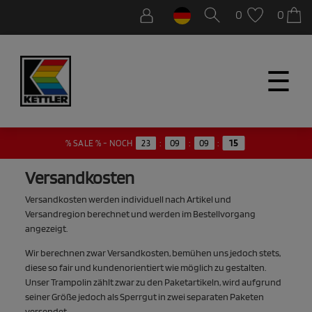
0
0
☰
15
% SALE % - NOCH
23
:
09
:
09
:
Versandkosten
Versandkosten werden individuell nach Artikel und
Versandregion berechnet und werden im Bestellvorgang
angezeigt.
Wir berechnen zwar Versandkosten, bemühen uns jedoch stets,
diese so fair und kundenorientiert wie möglich zu gestalten.
Unser Trampolin zählt zwar zu den Paketartikeln, wird aufgrund
seiner Größe jedoch als Sperrgut in zwei separaten Paketen
versendet.