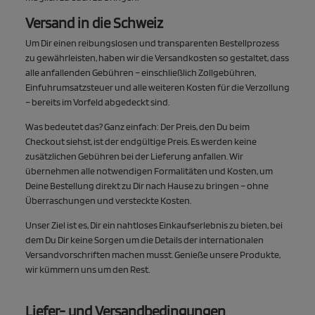
Versand in die Schweiz
Um Dir einen reibungslosen und transparenten Bestellprozess
zu gewährleisten, haben wir die Versandkosten so gestaltet, dass
alle anfallenden Gebühren – einschließlich Zollgebühren,
Einfuhrumsatzsteuer und alle weiteren Kosten für die Verzollung
– bereits im Vorfeld abgedeckt sind.
Was bedeutet das? Ganz einfach: Der Preis, den Du beim
Checkout siehst, ist der endgültige Preis. Es werden keine
zusätzlichen Gebühren bei der Lieferung anfallen. Wir
übernehmen alle notwendigen Formalitäten und Kosten, um
Deine Bestellung direkt zu Dir nach Hause zu bringen – ohne
Überraschungen und versteckte Kosten.
Unser Ziel ist es, Dir ein nahtloses Einkaufserlebnis zu bieten, bei
dem Du Dir keine Sorgen um die Details der internationalen
Versandvorschriften machen musst. Genieße unsere Produkte,
wir kümmern uns um den Rest.
Liefer- und Versandbedingungen