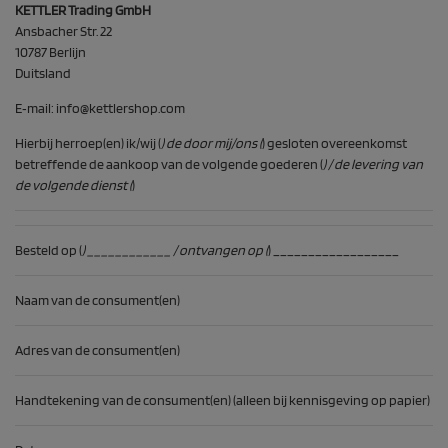
KETTLER Trading GmbH
Ansbacher Str. 22
10787 Berlijn
Duitsland
E‑mail:
info@kettlershop.com
Hierbij herroep(en) ik/wij (
) de door mij/ons (
) gesloten overeenkomst
betreffende de aankoop van de volgende goederen (
) / de levering van
de volgende dienst (
)
Besteld op (
) ____________ / ontvangen op (
) __________________
Naam van de consument(en)
Adres van de consument(en)
Handtekening van de consument(en) (alleen bij kennisgeving op papier)