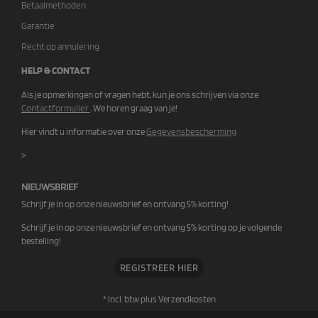
Betaalmethoden
Garantie
Recht op annulering
HELP & CONTACT
Als je opmerkingen of vragen hebt, kun je ons schrijven via onze
Contactformulier
. We horen graag van je!
Hier vindt u informatie over onze
Gegevensbescherming
>
NIEUWSBRIEF
Schrijf je in op onze nieuwsbrief en ontvang 5% korting!
Schrijf je in op onze nieuwsbrief en ontvang 5% korting op je volgende
bestelling!
REGISTREER HIER
* incl. btw plus
Verzendkosten