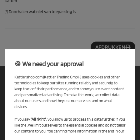
Datum
(*) Doorhalen wat niet van toepassing is
AFDRUKKEN
🍪 We need your approval
Kettlershop.com (Kettler Trading GmbH) uses cookies and other
technologies to keep our sites running reliably and securely, to
keep track of their performance, and to show you relevant content
KETTLER SHOP
and personalized advertising. To make this work, we collect data
TAFELTENNISTAFELS
about our users and how they use our services and on what
devices.
KINDERSPEELGOED
KETTCAR
If you say
"All right"
, you allow us to process this data further. If you
like the , we limit ourselves to the essential cookies and do not tailor
BOLDERWAGEN
our content to you. You can find more information in the and in our
ONDERDELEN