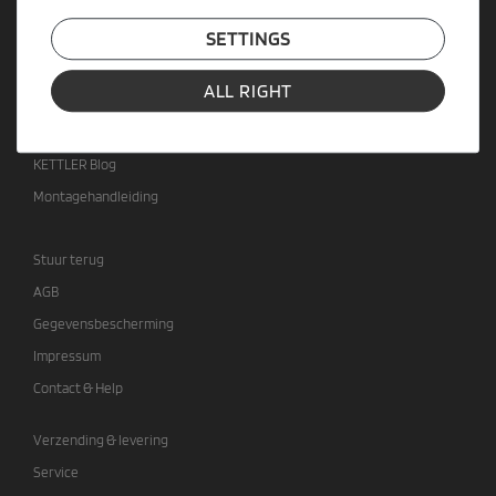
SETTINGS
KETTLER SERVICE
Contact
ALL RIGHT
Over ons
Jobs
KETTLER Blog
Montagehandleiding
Stuur terug
AGB
Gegevensbescherming
Impressum
Contact & Help
Verzending & levering
Service