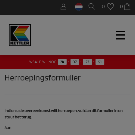
0
0
☰
% SALE % – NOG
24
:
07
:
23
:
51
Herroepingsformulier
Indien u de overeenkomst wilt herroepen, vul dan dit formulier in en
stuur het terug.
Aan: