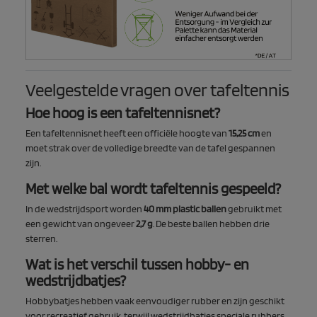
Veelgestelde vragen over tafeltennis
Hoe hoog is een tafeltennisnet?
Een tafeltennisnet heeft een officiële hoogte van
15,25 cm
en
moet strak over de volledige breedte van de tafel gespannen
zijn.
Met welke bal wordt tafeltennis gespeeld?
In de wedstrijdsport worden
40 mm plastic ballen
gebruikt met
een gewicht van ongeveer
2,7 g
. De beste ballen hebben drie
sterren.
Wat is het verschil tussen hobby- en
wedstrijdbatjes?
Hobbybatjes hebben vaak eenvoudiger rubber en zijn geschikt
voor recreatief gebruik, terwijl wedstrijdbatjes speciale rubbers