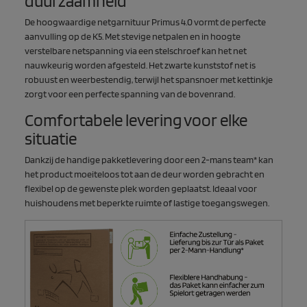
duurzaamheid
De hoogwaardige netgarnituur Primus 4.0 vormt de perfecte
aanvulling op de K5. Met stevige netpalen en in hoogte
verstelbare netspanning via een stelschroef kan het net
nauwkeurig worden afgesteld. Het zwarte kunststof net is
robuust en weerbestendig, terwijl het spansnoer met kettinkje
zorgt voor een perfecte spanning van de bovenrand.
Comfortabele levering voor elke
situatie
Dankzij de handige pakketlevering door een 2-mans team* kan
het product moeiteloos tot aan de deur worden gebracht en
flexibel op de gewenste plek worden geplaatst. Ideaal voor
huishoudens met beperkte ruimte of lastige toegangswegen.