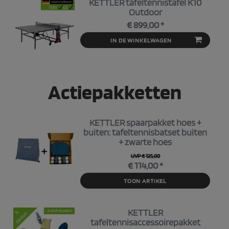
KETTLER tafeltennistafel K10
Outdoor
€ 899,00 *
IN DE WINKELWAGEN
Actiepakketten
KETTLER spaarpakket hoes +
buiten: tafeltennisbatset buiten
+ zwarte hoes
UVP € 125,00
€ 114,00 *
TOON ARTIKEL
KETTLER
tafeltennisaccessoirepakket