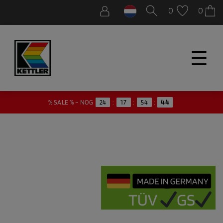
0
0
☰
43
% SALE % – NOG
24
:
17
:
54
: