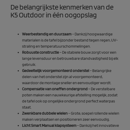
De belangrijkste kenmerken van de
K5 Outdoor in één oogopslag
Weerbestendig en duurzaam
– Dankzij hoogwaardige
materialen is de tafel bijzonder bestand tegen regen, UV-
straling en temperatuurschommelingen.
Robuuste constructie
– De stabiele bouw zorgt voor een
lange levensduur en betrouwbare standvastigheid bij elk
gebruik.
Gedeeltelijk voorgemonteerd onderstel
– Belangrijke
delen van het onderstel zijn al voorgemonteerd,
waardoor de montage sneller en eenvoudiger wordt.
Compensatie van oneffen ondergrond
– De verstelbare
poten maken een nauwkeurige afstelling mogelijk, zodat
de tafel ook op ongelijke ondergrond perfect waterpas
staat.
Zwenkbare dubbele wielen
– Grote, soepel rollende wielen
maken verplaatsen en positioneren zeer eenvoudig.
Licht Smart Manual klapsysteem
– Dankzij het innovatieve