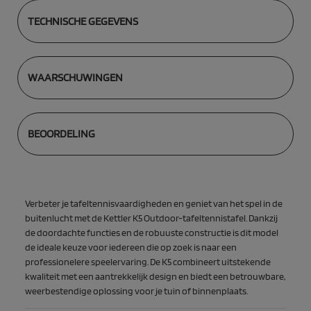
TECHNISCHE GEGEVENS
WAARSCHUWINGEN
BEOORDELING
Verbeter je tafeltennisvaardigheden en geniet van het spel in de
buitenlucht met de Kettler K5 Outdoor-tafeltennistafel. Dankzij
de doordachte functies en de robuuste constructie is dit model
de ideale keuze voor iedereen die op zoek is naar een
professionelere speelervaring. De K5 combineert uitstekende
kwaliteit met een aantrekkelijk design en biedt een betrouwbare,
weerbestendige oplossing voor je tuin of binnenplaats.