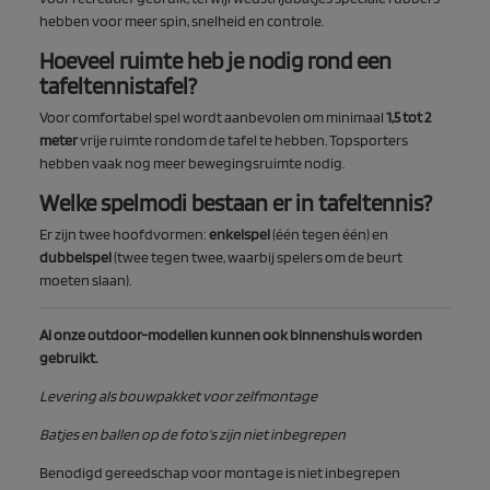
hebben voor meer spin, snelheid en controle.
Hoeveel ruimte heb je nodig rond een
tafeltennistafel?
Voor comfortabel spel wordt aanbevolen om minimaal
1,5 tot 2
meter
vrije ruimte rondom de tafel te hebben. Topsporters
hebben vaak nog meer bewegingsruimte nodig.
Welke spelmodi bestaan er in tafeltennis?
Er zijn twee hoofdvormen:
enkelspel
(één tegen één) en
dubbelspel
(twee tegen twee, waarbij spelers om de beurt
moeten slaan).
Al onze outdoor-modellen kunnen ook binnenshuis worden
gebruikt.
Levering als bouwpakket voor zelfmontage
Batjes en ballen op de foto’s zijn niet inbegrepen
Benodigd gereedschap voor montage is niet inbegrepen