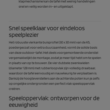
klapmechanisme kan de tafel met weinig handelingen
snel en veilig worden in- en uitgeklapt.
Snel speelklaar voor eindeloos
speelplezier
Het robuuste vierkante buisprofiel (30 x 30 mm) van de K5,
poedergecoat voor extra duurzaamheid, vormt de solide basis
van deze outdoor-tafel. Het deels voorgemonteerde onderstel
vergemakkelijkt de montage, zodat je meer tijd hebt om te spelen
in plaats van op te bouwen. De vier dubbele zwenkwielen
(diameter 128 mm) met rubberloopvlak zijn volledig draaibaar,
waardoor de tafel eenvoudig en nauwkeurig te verplaatsen is.
Dankzij de hoogteverstellers aan de achterste poten kun je zelfs
op ongelijke ondergronden een perfect vlak speeloppervlak
creëren.
Speeloppervlak: ontworpen voor de
eeuwigheid