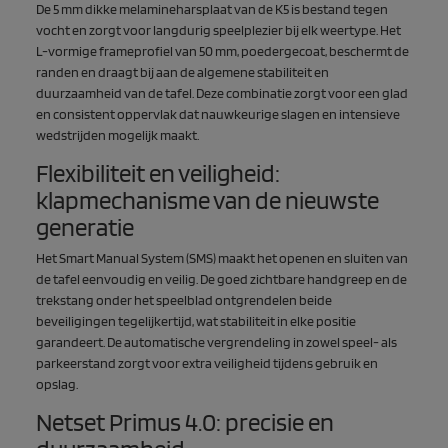
De 5 mm dikke melamineharsplaat van de K5 is bestand tegen
vocht en zorgt voor langdurig speelplezier bij elk weertype. Het
L-vormige frameprofiel van 50 mm, poedergecoat, beschermt de
randen en draagt bij aan de algemene stabiliteit en
duurzaamheid van de tafel. Deze combinatie zorgt voor een glad
en consistent oppervlak dat nauwkeurige slagen en intensieve
wedstrijden mogelijk maakt.
Flexibiliteit en veiligheid:
klapmechanisme van de nieuwste
generatie
Het
Smart Manual System (SMS)
maakt het openen en sluiten van
de tafel eenvoudig en veilig. De goed zichtbare handgreep en de
trekstang onder het speelblad ontgrendelen beide
beveiligingen tegelijkertijd, wat stabiliteit in elke positie
garandeert. De automatische vergrendeling in zowel speel- als
parkeerstand zorgt voor extra veiligheid tijdens gebruik en
opslag.
Netset Primus 4.0: precisie en