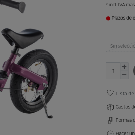
* incl. IVA más
Plazos de e
:
Sin selecci
Lista d
Gastos d
Formas 
Hacer un