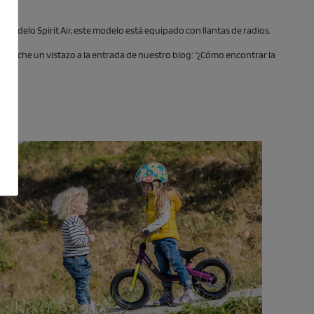
o modelo Spirit Air, este modelo está equipado con llantas de radios.
esto, eche un vistazo a la entrada de nuestro blog: "¿Cómo encontrar la