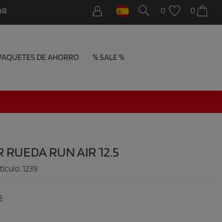
0
0
OR
PAQUETES DE AHORRO
% SALE %
 RUEDA RUN AIR 12.5
tículo:
1239
€