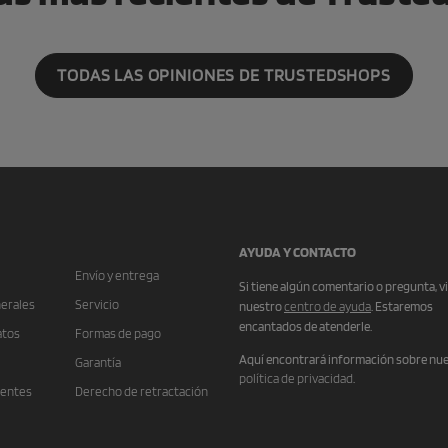
TODAS LAS OPINIONES DE TRUSTEDSHOPS
AYUDA Y CONTACTO
Envío y entrega
Si tiene algún comentario o pregunta, vi
erales
Servicio
nuestro
centro de ayuda
. Estaremos
encantados de atenderle.
atos
Formas de pago
Aquí encontrará información sobre nu
Garantía
política de privacidad
.
uentes
Derecho de retractación