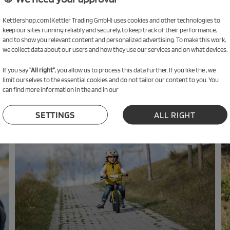
Kettlershop.com (Kettler Trading GmbH) uses cookies and other technologies to
a para el ciclismo real y, además, tiene un buen aspecto. A diferencia de nuestr
keep our sites running reliably and securely, to keep track of their performance,
and to show you relevant content and personalized advertising. To make this work,
escalón y la altura del sillín son valores decisivos. Si quiere saber más sobre 
we collect data about our users and how they use our services and on what devices.
If you say
"All right"
, you allow us to process this data further. If you like the , we
limit ourselves to the essential cookies and do not tailor our content to you. You
can find more information in the and in our
SETTINGS
ALL RIGHT