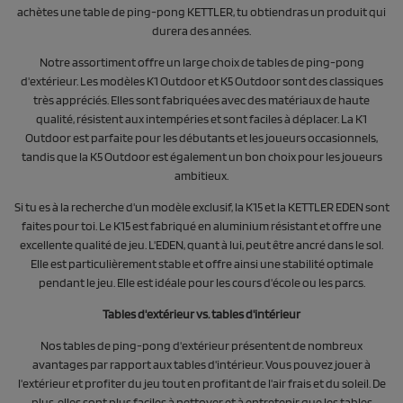
achètes une table de ping-pong KETTLER, tu obtiendras un produit qui
durera des années.
Notre assortiment offre un large choix de tables de ping-pong
d'extérieur. Les modèles K1 Outdoor et K5 Outdoor sont des classiques
très appréciés. Elles sont fabriquées avec des matériaux de haute
qualité, résistent aux intempéries et sont faciles à déplacer. La K1
Outdoor est parfaite pour les débutants et les joueurs occasionnels,
tandis que la K5 Outdoor est également un bon choix pour les joueurs
ambitieux.
Si tu es à la recherche d'un modèle exclusif, la K15 et la KETTLER EDEN sont
faites pour toi. Le K15 est fabriqué en aluminium résistant et offre une
excellente qualité de jeu. L'EDEN, quant à lui, peut être ancré dans le sol.
Elle est particulièrement stable et offre ainsi une stabilité optimale
pendant le jeu. Elle est idéale pour les cours d'école ou les parcs.
Tables d'extérieur vs. tables d'intérieur
Nos tables de ping-pong d'extérieur présentent de nombreux
avantages par rapport aux tables d'intérieur. Vous pouvez jouer à
l'extérieur et profiter du jeu tout en profitant de l'air frais et du soleil. De
plus, elles sont plus faciles à nettoyer et à entretenir que les tables