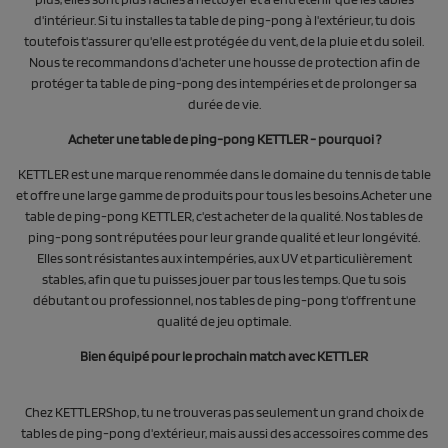
d'intérieur. Si tu installes ta table de ping-pong à l'extérieur, tu dois
toutefois t'assurer qu'elle est protégée du vent, de la pluie et du soleil.
Nous te recommandons d'acheter une housse de protection afin de
protéger ta table de ping-pong des intempéries et de prolonger sa
durée de vie.
Acheter une table de ping-pong KETTLER - pourquoi ?
KETTLER est une marque renommée dans le domaine du tennis de table
et offre une large gamme de produits pour tous les besoins.Acheter une
table de ping-pong KETTLER, c'est acheter de la qualité. Nos tables de
ping-pong sont réputées pour leur grande qualité et leur longévité.
Elles sont résistantes aux intempéries, aux UV et particulièrement
stables, afin que tu puisses jouer par tous les temps. Que tu sois
débutant ou professionnel, nos tables de ping-pong t'offrent une
qualité de jeu optimale.
Bien équipé pour le prochain match avec KETTLER
Chez KETTLERShop, tu ne trouveras pas seulement un grand choix de
tables de ping-pong d'extérieur, mais aussi des accessoires comme des