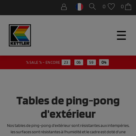
0
0
☰
04
% SALE % – ENCORE
23
:
06
:
59
:
Tables de ping-pong
d'extérieur
Nos tables de ping-pong d'extérieur sont résistantes aux intempéries,
les surfaces sont résistantes à l'humidité et le cadre est doté d'une