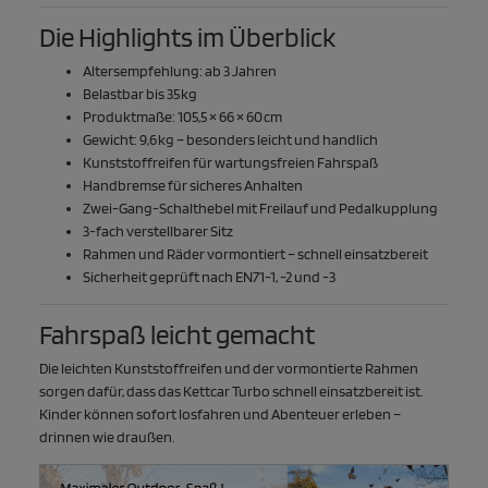
Die Highlights im Überblick
Altersempfehlung: ab 3 Jahren
Belastbar bis 35 kg
Produktmaße: 105,5 × 66 × 60 cm
Gewicht: 9,6 kg – besonders leicht und handlich
Kunststoffreifen für wartungsfreien Fahrspaß
Handbremse für sicheres Anhalten
Zwei-Gang-Schalthebel mit Freilauf und Pedalkupplung
3-fach verstellbarer Sitz
Rahmen und Räder vormontiert – schnell einsatzbereit
Sicherheit geprüft nach EN71-1, -2 und -3
Fahrspaß leicht gemacht
Die leichten Kunststoffreifen und der vormontierte Rahmen
sorgen dafür, dass das Kettcar Turbo schnell einsatzbereit ist.
Kinder können sofort losfahren und Abenteuer erleben –
drinnen wie draußen.