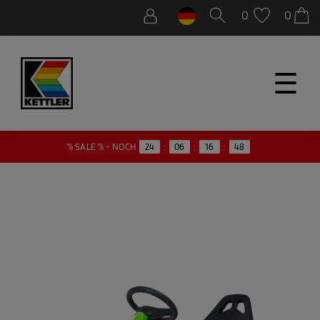
0
0
☰
47
% SALE % - NOCH
24
:
06
:
16
: