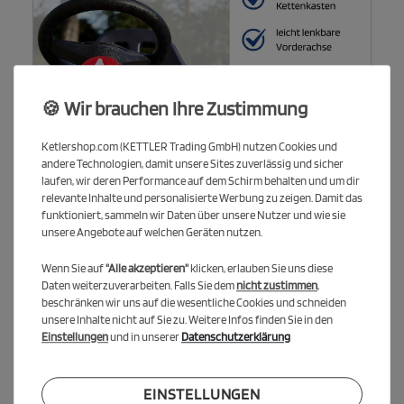
🍪 Wir brauchen Ihre Zustimmung
Ketlershop.com (KETTLER Trading GmbH) nutzen Cookies und
andere Technologien, damit unsere Sites zuverlässig und sicher
Alles im Griff - von Anfang an
laufen, wir deren Performance auf dem Schirm behalten und um dir
relevante Inhalte und personalisierte Werbung zu zeigen. Damit das
Lenker, Schaltung und Handbremse sind ergonomisch
funktioniert, sammeln wir Daten über unsere Nutzer und wie sie
angeordnet, und dank der gut erreichbaren Pedale ist
unsere Angebote auf welchen Geräten nutzen.
selbstständiges, sicheres Fahren jederzeit möglich.
Wenn Sie auf
"Alle akzeptieren"
klicken, erlauben Sie uns diese
Daten weiterzuverarbeiten. Falls Sie dem
nicht zustimmen
,
beschränken wir uns auf die wesentliche Cookies und schneiden
unsere Inhalte nicht auf Sie zu. Weitere Infos finden Sie in den
Einstellungen
und in unserer
Datenschutzerklärung
EINSTELLUNGEN