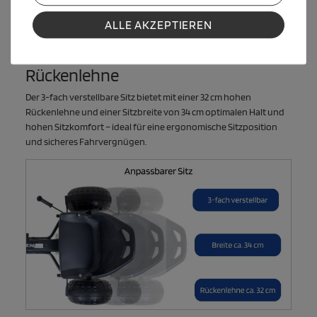
ALLE AKZEPTIEREN
3-fach verstellbarer Sitz mit hoher
Rückenlehne
Der 3-fach verstellbare Sitz bietet mit einer 32 cm hohen
Rückenlehne und einer Sitzbreite von 34 cm optimalen Halt und
hohen Sitzkomfort – ideal für eine ergonomische Sitzposition
und sicheres Fahrvergnügen.