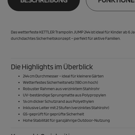
Das wetterfeste KETTLER Trampolin JUMP 244 ist ideal für Kinder ab 6 J
durchdachtes Sicherheitskonzept – perfekt für aktive Familien.
Die Highlights im Überblick
244 cm Durchmesser – ideal für kleinere Gärten
Wetterfestes Sicherheitsnetz (180 cm hoch)
Robuster Rahmen aus verzinktem Stahlrohr
UV-beständige Sprungmatte aus Polypropylen
1,4 cm dicker Schutzrand aus Polyethylen
Inklusive Leiter mit 2 Stufen (verzinktes Stahlrohr)
GS-geprüft für geprüfte Sicherheit
Hohe Stabilität für ganzjährige Outdoor-Nutzung