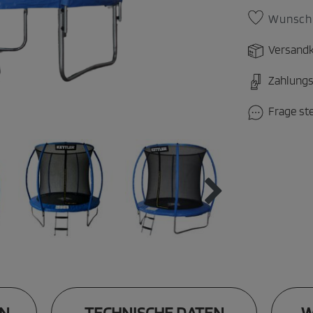
Wunschl
Versandk
Zahlungs
Frage st
N
TECHNISCHE DATEN
W