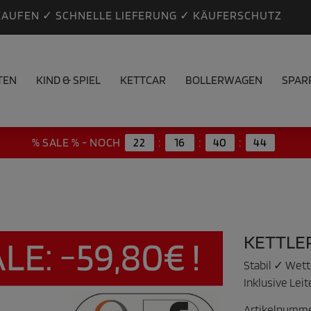
KAUFEN ✓ SCHNELLE LIEFERUNG ✓ KÄUFERSCHUTZ
TEN
KIND & SPIEL
KETTCAR
BOLLERWAGEN
SPAR
% SALE % - NOCH
22
:
16
:
40
:
43
KETTLE
Stabil ✓ Wet
Inklusive Lei
Artikelnumm