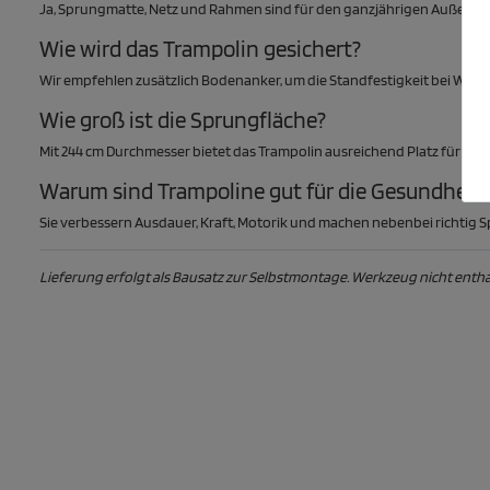
Ja, Sprungmatte, Netz und Rahmen sind für den ganzjährigen Außenein
Wie wird das Trampolin gesichert?
Wir empfehlen zusätzlich Bodenanker, um die Standfestigkeit bei Wind
Wie groß ist die Sprungfläche?
Mit 244 cm Durchmesser bietet das Trampolin ausreichend Platz für a
Warum sind Trampoline gut für die Gesundheit?
Sie verbessern Ausdauer, Kraft, Motorik und machen nebenbei richtig S
Lieferung erfolgt als Bausatz zur Selbstmontage. Werkzeug nicht enth