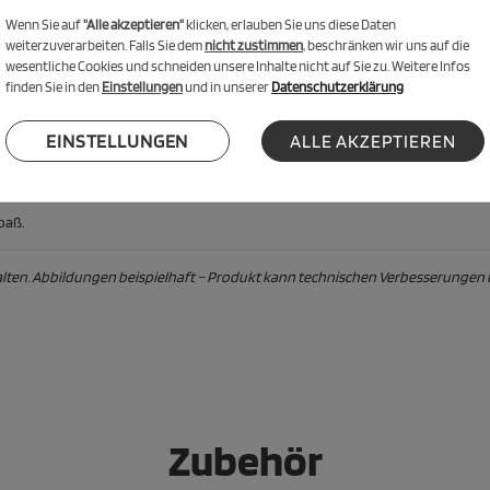
satz konzipiert.
Wenn Sie auf
"Alle akzeptieren"
klicken, erlauben Sie uns diese Daten
weiterzuverarbeiten. Falls Sie dem
nicht zustimmen
, beschränken wir uns auf die
wesentliche Cookies und schneiden unsere Inhalte nicht auf Sie zu. Weitere Infos
 zu erhöhen.
finden Sie in den
Einstellungen
und in unserer
Datenschutzerklärung
EINSTELLUNGEN
ALLE AKZEPTIEREN
bwechslungsreiche Bewegung.
paß.
alten. Abbildungen beispielhaft – Produkt kann technischen Verbesserungen 
Zubehör