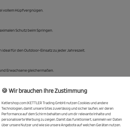
bei vollem Hüpfvergnügen.
maximalen Schutz beim Springen.
ideal für den Outdoor-Einsatz zu jeder Jahreszeit.
r und Erwachsene gleichermaßen.
 Jump 244
🍪 Wir brauchen Ihre Zustimmung
Ketlershop.com (KETTLER Trading GmbH) nutzen Cookies und andere
Technologien, damit unsere Sites zuverlässig und sicher laufen, wir deren
r.
Performance auf dem Schirm behalten und um dir relevante Inhalte und
personalisierte Werbung zu zeigen. Damit das funktioniert, sammeln wir Daten
über unsere Nutzer und wie sie unsere Angebote auf welchen Geräten nutzen.