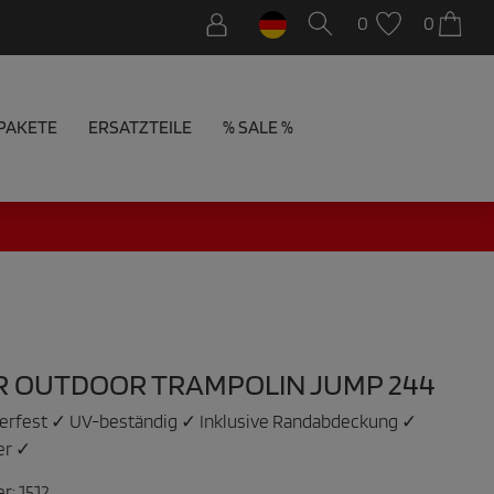
0
0
PAKETE
ERSATZTEILE
% SALE %
R OUTDOOR TRAMPOLIN JUMP 244
terfest ✓ UV-beständig ✓ Inklusive Randabdeckung ✓
ter ✓
er:
1512