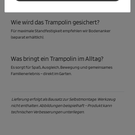
Federn und Kunststoffkappen.
Wie wird das Trampolin gesichert?
Für maximale Standfestigkeit empfehlen wir
Bodenanker
(separat erhältlich).
Was bringt ein Trampolin im Alltag?
Es sorgt für Spaß, Ausgleich, Bewegung und gemeinsames
Familienerlebnis – direkt im Garten.
Lieferung erfolgt als Bausatz zur Selbstmontage. Werkzeug
nicht enthalten. Abbildungen beispielhaft – Produkt kann
technischen Verbesserungen unterliegen.