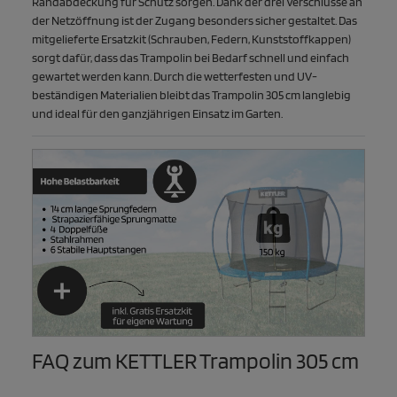
Randabdeckung für Schutz sorgen. Dank der drei Verschlüsse an
der Netzöffnung ist der Zugang besonders sicher gestaltet. Das
mitgelieferte Ersatzkit (Schrauben, Federn, Kunststoffkappen)
sorgt dafür, dass das Trampolin bei Bedarf schnell und einfach
gewartet werden kann. Durch die wetterfesten und UV-
beständigen Materialien bleibt das Trampolin 305 cm langlebig
und ideal für den ganzjährigen Einsatz im Garten.
FAQ zum KETTLER Trampolin 305 cm