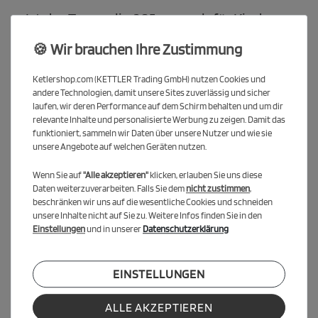
Ist das Trampolin 305 cm auch für Kinder
geeignet?
🍪 Wir brauchen Ihre Zustimmung
Ja, das KETTLER Outdoor-Trampolin ist GS-geprüft und verfügt
über ein Sicherheitsnetz mit drei Verschlüssen sowie eine
Ketlershop.com (KETTLER Trading GmbH) nutzen Cookies und
Randabdeckung. Damit ist es bestens als Trampolin für Kinder
andere Technologien, damit unsere Sites zuverlässig und sicher
geeignet.
laufen, wir deren Performance auf dem Schirm behalten und um dir
relevante Inhalte und personalisierte Werbung zu zeigen. Damit das
funktioniert, sammeln wir Daten über unsere Nutzer und wie sie
unsere Angebote auf welchen Geräten nutzen.
Kann das Trampolin ganzjährig draußen
stehen?
Wenn Sie auf
"Alle akzeptieren"
klicken, erlauben Sie uns diese
Ja, das Gartentrampolin ist wetterfest und UV-beständig, sodass
Daten weiterzuverarbeiten. Falls Sie dem
nicht zustimmen
,
beschränken wir uns auf die wesentliche Cookies und schneiden
es dauerhaft im Freien genutzt werden kann.
unsere Inhalte nicht auf Sie zu. Weitere Infos finden Sie in den
Einstellungen
und in unserer
Datenschutzerklärung
Welche Extras sind im Lieferumfang
enthalten?
EINSTELLUNGEN
Zum KETTLER Trampolin gehören eine praktische Leiter, eine
stabile Randabdeckung sowie ein Ersatzkit mit Schrauben,
ALLE AKZEPTIEREN