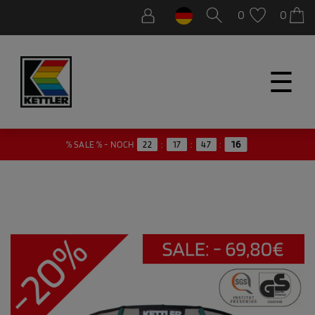
0
0
☰
15
% SALE % - NOCH
22
:
17
:
47
: