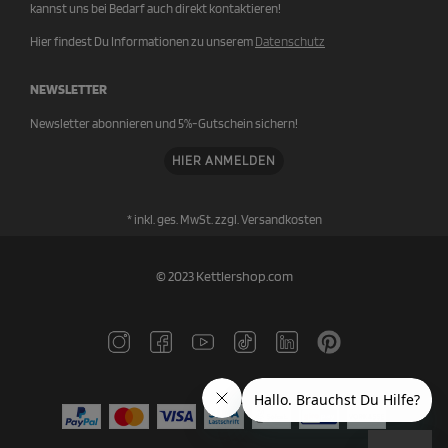
kannst uns bei Bedarf auch direkt kontaktieren!
Hier findest Du Informationen zu unserem
Datenschutz
NEWSLETTER
Newsletter abonnieren und 5%-Gutschein sichern!
HIER ANMELDEN
* inkl. ges. MwSt. zzgl.
Versandkosten
© 2023 Kettlershop.com