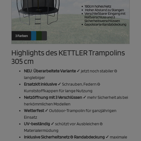
Highlights des KETTLER Trampolins
305 cm
NEU
:
Überarbeitete Variante ✓
jetzt noch stabiler &
langlebiger
Ersatzkit inklusive ✓
Schrauben, Federn &
Kunststoffkappen für lange Nutzung
Netzöffnung mit 3 Verschlüssen ✓
mehr Sicherheit als bei
herkömmlichen Modellen
Wetterfest ✓
Outdoor-Trampolin für ganzjährigen
Einsatz
UV-beständig ✓
schützt vor Ausbleichen &
Materialermüdung
Inklusive Sicherheitsnetz & Randabdeckung ✓
maximale