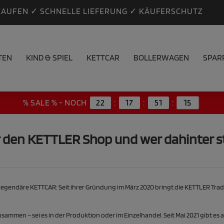
KAUFEN ✓ SCHNELLE LIEFERUNG ✓ KÄUFERSCHUTZ
TEN
KIND & SPIEL
KETTCAR
BOLLERWAGEN
SPAR
14
% SALE % - NOCH
22
:
17
:
51
:
 den KETTLER Shop und wer dahinter s
 legendäre KETTCAR: Seit ihrer Gründung im März 2020 bringt die KETTLER Tra
mmen – sei es in der Produktion oder im Einzelhandel. Seit Mai 2021 gibt es a