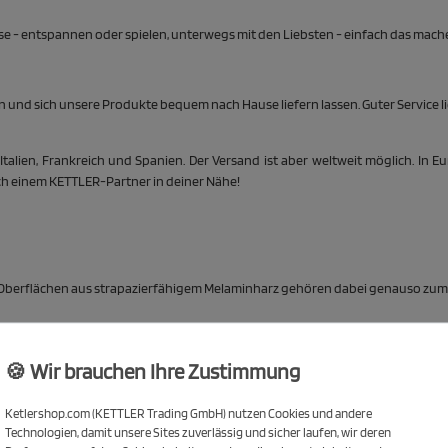
Hause - entspannen oder spielen, unterwegs mit den Liebsten - einfach das ma
nd sich unsere Produkte bequem nach Hause liefern lassen. Guter Service li
lien, Frankreich und Spanien. Der Versand ist aber weltweit möglich. In Eu
nach einem KETTLER-Partner in deiner Nähe!
e Oberflächen aus strapazierfähigem Melaminharz gehören dabei genauso zum 
ER sind Kinder flott unterwegs. Seit 2022 ergänzen weitere Produkte für den 
🍪 Wir brauchen Ihre Zustimmung
istert Groß und Klein. Modernes Design kombiniert mit Tradition & Innovatio
Ketlershop.com (KETTLER Trading GmbH) nutzen Cookies und andere
Technologien, damit unsere Sites zuverlässig und sicher laufen, wir deren