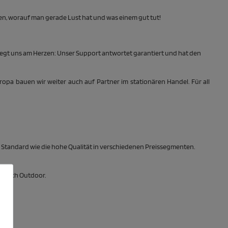
chen, worauf man gerade Lust hat und was einem gut tut!
egt uns am Herzen: Unser Support antwortet garantiert und hat den
ropa bauen wir weiter auch auf Partner im stationären Handel. Für all
Standard wie die hohe Qualität in verschiedenen Preissegmenten.
Bereich Outdoor.
n.