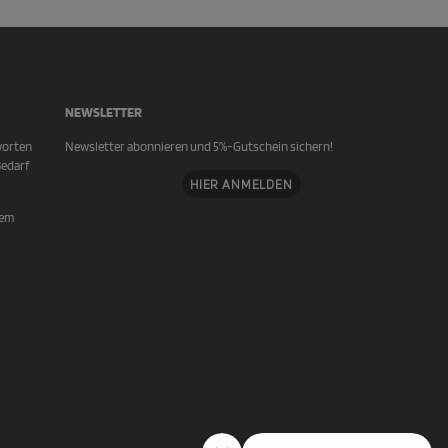
NEWSLETTER
worten
Newsletter abonnieren und 5%-Gutschein sichern!
Bedarf
HIER ANMELDEN
rem