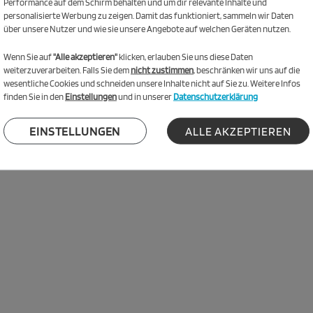
Performance auf dem Schirm behalten und um dir relevante Inhalte und
g von Eltern. Der KETTLER Bollerwagen COMPACT glänzt mit schlichtem Design und
personalisierte Werbung zu zeigen. Damit das funktioniert, sammeln wir Daten
em Spielplatz- unser Allrounder passt sich unterschiedlichen Untergründen perfe
über unsere Nutzer und wie sie unsere Angebote auf welchen Geräten nutzen.
Wenn Sie auf
"Alle akzeptieren"
klicken, erlauben Sie uns diese Daten
weiterzuverarbeiten. Falls Sie dem
nicht zustimmen
, beschränken wir uns auf die
wesentliche Cookies und schneiden unsere Inhalte nicht auf Sie zu. Weitere Infos
er KETTLER Trading GmbH als eingespieltes Team fort.
finden Sie in den
Einstellungen
und in unserer
Datenschutzerklärung
 und einander zu unterstützen. Jede/r ist ganz Profi in ihrem Gebiet. Die Ke
EINSTELLUNGEN
ALLE AKZEPTIEREN
d einigen uns, wie wir sie am besten umsetzen. Wir arbeiten transparent un