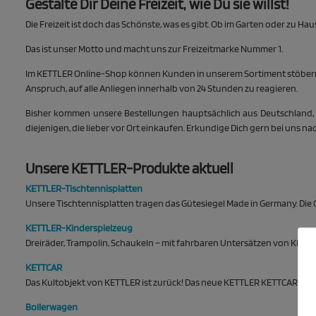
Gestalte Dir Deine Freizeit, wie Du sie willst!
Die Freizeit ist doch das Schönste, was es gibt. Ob im Garten oder zu 
Das ist unser Motto und macht uns zur Freizeitmarke Nummer 1.
Im KETTLER Online-Shop können Kunden in unserem Sortiment stöbern u
Anspruch, auf alle Anliegen innerhalb von 24 Stunden zu reagieren.
Bisher kommen unsere Bestellungen hauptsächlich aus Deutschland, Ita
diejenigen, die lieber vor Ort einkaufen. Erkundige Dich gern bei uns 
Unsere KETTLER-Produkte aktuell
KETTLER-Tischtennisplatten
Unsere Tischtennisplatten tragen das Gütesiegel Made in Germany. Di
KETTLER-Kinderspielzeug
Dreiräder, Trampolin, Schaukeln – mit fahrbaren Untersätzen von KETTL
KETTCAR
Das Kultobjekt von KETTLER ist zurück! Das neue KETTLER KETTCAR bege
Bollerwagen