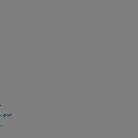
.
 Sport
.
er
.