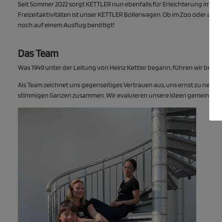
Seit Sommer 2022 sorgt KETTLER nun ebenfalls für Erleichterung im Allta
Freizeitaktivitäten ist unser KETTLER Bollerwagen. Ob im Zoo oder auf d
noch auf einem Ausflug benötigt!
Das Team
Was 1949 unter der Leitung von Heinz Kettler begann, führen wir bei d
Als Team zeichnet uns gegenseitiges Vertrauen aus, uns ernst zu nehmen
stimmigen Ganzen zusammen. Wir evaluieren unsere Ideen gemeinsam un