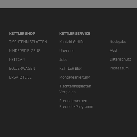
KETTLER SHOP
KETTLER SERVICE
Rückgabe
TISCHTENNISPLATTEN
Kontakt & Hilfe
AGB
KINDERSPIELZEUG
Über uns
Datenschutz
KETTCAR
Jobs
Impressum
BOLLERWAGEN
KETTLER Blog
ERSATZTEILE
Montageanleitung
Tischtennisplatten
Vergleich
Freunde werben
Freunde-Programm