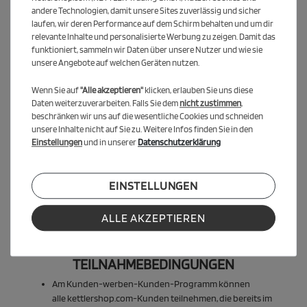
andere Technologien, damit unsere Sites zuverlässig und sicher
der perfekten Tischtennisplatte für spannende Duelle bist – mit
laufen, wir deren Performance auf dem Schirm behalten und um dir
KETTLER machst Du immer eine gute Figur.
relevante Inhalte und personalisierte Werbung zu zeigen. Damit das
funktioniert, sammeln wir Daten über unsere Nutzer und wie sie
Teile jetzt die Freude an Bewegung und Spiel und sichere Dir
unsere Angebote auf welchen Geräten nutzen.
dabei tolle Belohnungen. Wir freuen uns auf Dich und Deine
Freunde!
Wenn Sie auf
"Alle akzeptieren"
klicken, erlauben Sie uns diese
Daten weiterzuverarbeiten. Falls Sie dem
nicht zustimmen
,
Ceres::Template.mailFormHoneypotLabel
WIEVIELE GUTSCHEINE MÖCHTEST DU ANFORDERN?*
beschränken wir uns auf die wesentliche Cookies und schneiden
unsere Inhalte nicht auf Sie zu. Weitere Infos finden Sie in den
Einstellungen
und in unserer
Datenschutzerklärung
GIB HIER DEINE E-MAIL-ADRESSE AN*
HIER KANNST DU DEINE KUNDENNUMMER ODER AUFTRAGSNUMMER EINGEBEN:*
EINSTELLUNGEN
ALLE AKZEPTIEREN
ANFRAGE SENDEN
TEILNAHMEBEDINGUNGEN
Am Kunden-werben-Kunden-Programm können
alle
kettlershop.com
-Kunden teilnehmen, die bereits im