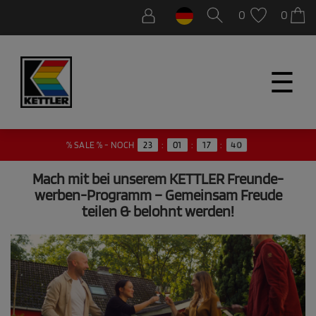
0
0
☰
40
% SALE % - NOCH
23
:
01
:
17
:
Mach mit bei unserem KETTLER Freunde-
werben-Programm – Gemeinsam Freude
teilen & belohnt werden!