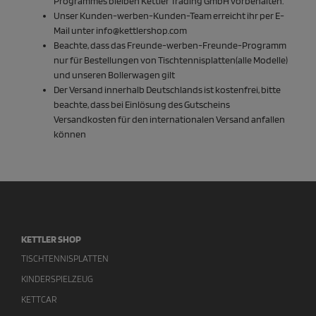
Programmes bleiben Kettler Trading GmbH vorbehalten.
Unser Kunden-werben-Kunden-Team erreicht ihr per E-
Mail unter info@kettlershop.com
Beachte, dass das Freunde-werben-Freunde-Programm
nur für Bestellungen von Tischtennisplatten(alle Modelle)
und unseren Bollerwagen gilt
Der Versand innerhalb Deutschlands ist kostenfrei, bitte
beachte, dass bei Einlösung des Gutscheins
Versandkosten für den internationalen Versand anfallen
können
KETTLER SHOP
TISCHTENNISPLATTEN
KINDERSPIELZEUG
KETTCAR