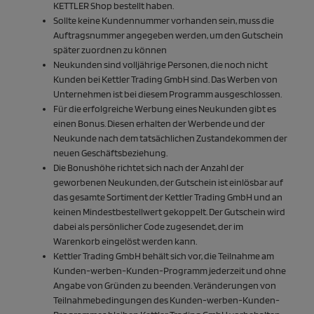
KETTLER Shop bestellt haben.
Sollte keine Kundennummer vorhanden sein, muss die
Auftragsnummer angegeben werden, um den Gutschein
später zuordnen zu können
Neukunden sind volljährige Personen, die noch nicht
Kunden bei Kettler Trading GmbH sind. Das Werben von
Unternehmen ist bei diesem Programm ausgeschlossen.
Für die erfolgreiche Werbung eines Neukunden gibt es
einen Bonus. Diesen erhalten der Werbende und der
Neukunde nach dem tatsächlichen Zustandekommen der
neuen Geschäftsbeziehung.
Die Bonushöhe richtet sich nach der Anzahl der
geworbenen Neukunden, der Gutschein ist einlösbar auf
das gesamte Sortiment der Kettler Trading GmbH und an
keinen Mindestbestellwert gekoppelt. Der Gutschein wird
dabei als persönlicher Code zugesendet, der im
Warenkorb eingelöst werden kann.
Kettler Trading GmbH behält sich vor, die Teilnahme am
Kunden-werben-Kunden-Programm jederzeit und ohne
Angabe von Gründen zu beenden. Veränderungen von
Teilnahmebedingungen des Kunden-werben-Kunden-