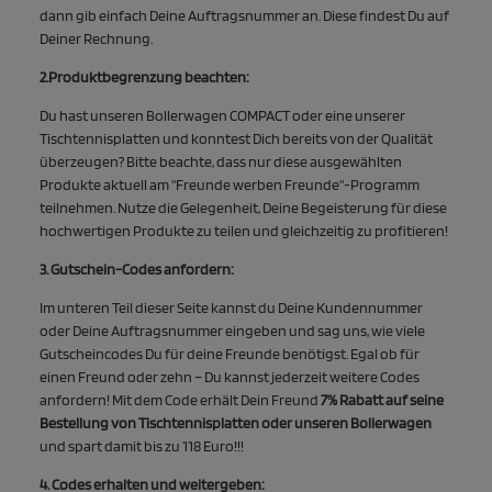
dann gib einfach Deine Auftragsnummer an. Diese findest Du auf
Deiner Rechnung.
2.Produktbegrenzung beachten:
Du hast unseren Bollerwagen COMPACT oder eine unserer
Tischtennisplatten und konntest Dich bereits von der Qualität
überzeugen? Bitte beachte, dass nur diese ausgewählten
Produkte aktuell am "Freunde werben Freunde"-Programm
teilnehmen. Nutze die Gelegenheit, Deine Begeisterung für diese
hochwertigen Produkte zu teilen und gleichzeitig zu profitieren!
3. Gutschein-Codes anfordern:
Im unteren Teil dieser Seite kannst du Deine Kundennummer
oder Deine Auftragsnummer eingeben und sag uns, wie viele
Gutscheincodes Du für deine Freunde benötigst. Egal ob für
einen Freund oder zehn – Du kannst jederzeit weitere Codes
anfordern! Mit dem Code erhält Dein Freund
7% Rabatt auf seine
Bestellung von Tischtennisplatten oder unseren Bollerwagen
und spart damit bis zu 118 Euro!!!
4. Codes erhalten und weitergeben: