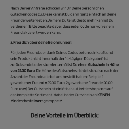
Nach Deiner Anfrage schicken wir Dir Deine persönlichen
Gutscheincodes zu. Diese kannst Du dann ganz einfach an deine
Freunde weitergeben. Je mehr Du teilst, desto mehr kannst Du
verdienen! Bitte beachte dabei, dass jeder Code nur von einem
Freund aktiviert werden kann.
5. Freu dich über deine Belohnungen:
Für jeden Freund, der dank Deines Codes bei uns einkauft und
sein Produkt nicht innerhalb der 14-tägigen Rückgabefrist
zurücksendet oder storniert, erhältst Du einen
Gutschein in Höhe
von 25,00 Euro
. Die Höhe des Gutscheins richtet sich also nach der
Anzahl der Freunde, die bei uns bestellt haben (Beispiel 1
geworbener Freund = 25,00 Euro, 2 geworbene Freunde 50,00
Euro usw.) Der Gutschein ist einlösbar auf kettlershop.com auf
das komplette Sortiment-dabei ist der Gutschein an
KEINEN
Mindestbestellwert
gekoppelt!
Deine Vorteile im Überblick: