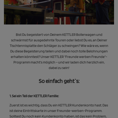
Bist Du begeistert von Deinem KETTLER Bollerwagen und
schwärmst für ausgedehnte Touren oder liebst Du es, an Deiner
Tischtennisplatte den Schläger zu schwingen? Wie wäre es, wenn
Du diese Begeisterung teilen und dabei noch tolle Belohnungen
erhalten könntest? Unser KETTLER "Freunde werben Freunde"-
Programm macht's möglich – und wir laden dich herzlich ein,
dabei zu sein!
So einfach geht`s:
1. Sei ein Teil der KETTLER Familie:
Zuerst ist es wichtig, dass Du ein KETTLER Kundenkonto hast. Das
ist deine Eintrittskarte in unser Freunde-werben-Programm.
Solltest Du noch kein Kundenkonto haben, ist das kein Problem,