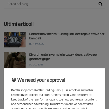
Ultimi articoli
Donare movimento – Le migliori idee regalo attive per
bambini
07 Nov, 2025
Divertimento invernale in casa – Idee creative per
giornate grigie
30 Oct, 2025
Muoversi ogni giorno – Fitness familiare giocando
🍪 We need your approval
23 Oct, 2025
Kettlershop.com (Kettler Trading GmbH) uses cookies and other
technologies to keep our sites running reliably and securely, to
Coccole e creatività – Il divano gioco KETTLER, il rifugio
keep track of their performance, and to show you relevant content
perfetto per l’autunno
and personalized advertising. To make this work, we collect data
16 Oct, 2025
about our users and how they use our services and on what