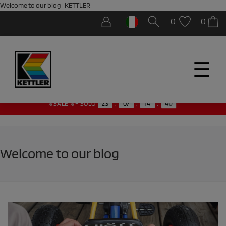
Welcome to our blog | KETTLER
0
0
☰
40
% SALE % – SOLO
23
:
07
:
14
:
Welcome to our blog