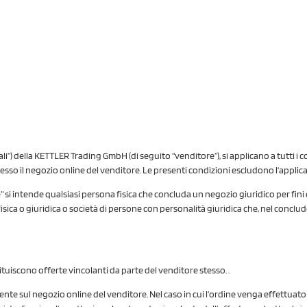
li”) della KETTLER Trading GmbH (di seguito "venditore”), si applicano a tutti i
 presso il negozio online del venditore. Le presenti condizioni escludono l'applica
” si intende qualsiasi persona fisica che concluda un negozio giuridico per fin
ca o giuridica o società di persone con personalità giuridica che, nel concludere
tuiscono offerte vincolanti da parte del venditore stesso. .
nte sul negozio online del venditore. Nel caso in cui l’ordine venga effettuato t