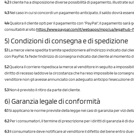
4.2
Il cliente ha a disposizione diverse possibilità di pagamento, illustrate sul
4.3
Nel caso in cui si concordi un pagamento anticipato, il saldo dovrà essere 
4.4
Qualora il cliente opti per il pagamento con "PayPal", il pagamento sarà gest
consultabili al sito
https://www.paypal.com
/it
/webapps
/mpp
/ua
/legalhub-f
5) Condizioni di consegna e di spedizione
5.1
La merce viene spedita tramite spedizioniere all'indirizzo indicato dal cli
con PayPal, fa fede l’indirizzo di consegna indicato dal cliente al momento
5.2
Qualora il corriere rispedisca la merce al venditore in seguito a impossibili
diritto di recesso laddove la circostanza che ha reso impossibile la conseg
venditore non gli avesse annunciato con adeguato anticipo l’esecuzione di 
5.3
Non è previsto il ritiro da parte del cliente.
6) Garanzia legale di conformità
6.1
Si applicano le norme previste della legge nei casi di garanzia per vizi del
6.2
Per i consumatori, il termine di prescrizione per i diritti di garanzia è di d
6.3
Il consumatore deve notificare al venditore il difetto del bene entro due 