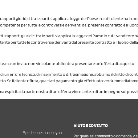
i rapporti giuridici tra le parti si applica la legge del Paese in cui il cliente ha 
 competente per tutte le controversie derivanti dal presente contratto è il luogo 
utti i rapporti giuridici tra le parti si applica la legge del Paese in cui il vendit
etente per tutte le controversie derivanti dal presente contratto è il luogo dell
te, ma un invito non vincolante al cliente a presentare un'offerta di acquisto.
un errore tecnico, di inserimento o di trasmissione, abbiamo il diritto di cont
orretto. Se il cliente rifiuta, qualsiasi pagamento già effettuato verrà immediata
a esplicita da parte nostra di un'offerta vincolante o di un impegno sui prezzi
AIUTO E CONTATTO
Spedizione e consegna
Per qualsiasi commento o domanda, visit