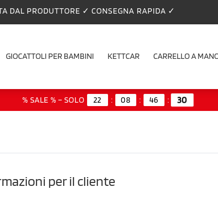
TA DAL PRODUTTORE ✓ CONSEGNA RAPIDA ✓
GIOCATTOLI PER BAMBINI
KETTCAR
CARRELLO A MAN
30
% SALE % – SOLO
22
:
08
:
46
:
mazioni per il cliente