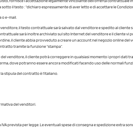
isto, fornisce l’accettazione legalmente vincolante dell’offerta contrattuale in
sotto il testo : "dichiaro espressamente di aver letto e di accettare le Condizion
a o e-mail.
venditore, il testo contrattuale sarà salvato dal venditore e spedito al cliente 
to contrattuale sarà inoltre archiviato sul sito Internet del venditore e il client
l’ordine, il cliente abbia provveduto a creare un account nel negozio online del v
ontratto tramite la funzione "stampa".
 del venditore, il cliente potrà correggere in qualsiasi momento i propri dati tr
 conferma, dove potranno essere ancora modificati facendo uso delle normali funz
a stipula del contratto è l’italiano.
ormativa del venditori.
ta IVA prevista per legge. Le eventuali spese di consegna e spedizione extra son