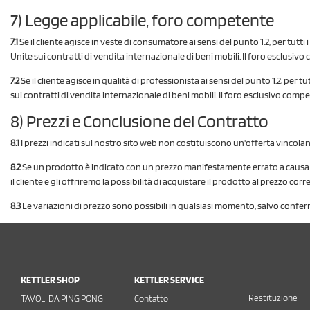
7) Legge applicabile, foro competente
7.1
Se il cliente agisce in veste di consumatore ai sensi del punto 1.2, per tutti 
Unite sui contratti di vendita internazionale di beni mobili. Il foro esclusivo
7.2
Se il cliente agisce in qualità di professionista ai sensi del punto 1.2, per t
sui contratti di vendita internazionale di beni mobili. Il foro esclusivo comp
8) Prezzi e Conclusione del Contratto
8.1
I prezzi indicati sul nostro sito web non costituiscono un'offerta vincolan
8.2
Se un prodotto è indicato con un prezzo manifestamente errato a causa di 
il cliente e gli offriremo la possibilità di acquistare il prodotto al prezzo c
8.3
Le variazioni di prezzo sono possibili in qualsiasi momento, salvo conferm
KETTLER SHOP
KETTLER SERVICE
Restituzione
TAVOLI DA PING PONG
Contatto