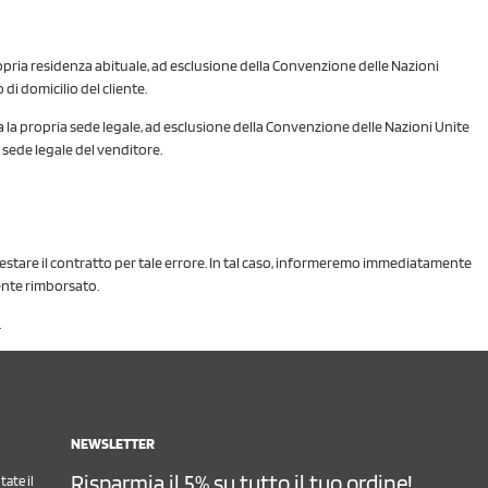
la propria residenza abituale, ad esclusione della Convenzione delle Nazioni
di domicilio del cliente.
ore ha la propria sede legale, ad esclusione della Convenzione delle Nazioni Unite
a sede legale del venditore.
estare il contratto per tale errore. In tal caso, informeremo immediatamente
mente rimborsato.
.
NEWSLETTER
Risparmia il 5% su tutto il tuo ordine!
ate il