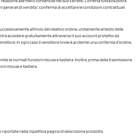
 relazione alle merci contenute nel suo carrello. L’offerta tuttavia potrà
i generali di vendita", conferma di accettare le condizioni contrattuali.
successivamente all’invio del relativo ordine, unitamente al testo delle
e vi potrà accedere gratuitamente attraverso il suo account protetto da
enditore. In ogni caso il venditore invierà al cliente una conferma d’ordine,
amite le normali funzioni mouse e tastiera. Inoltre, prima della trasmissione
ioni mouse e tastiera.
o riportate nella rispettiva pagina di descrizione prodotto.