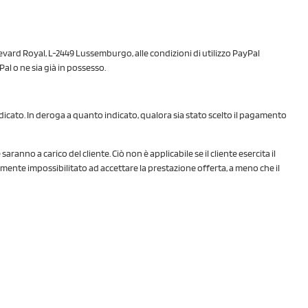
Boulevard Royal, L-2449 Lussemburgo, alle condizioni di utilizzo PayPal
Pal o ne sia già in possesso.
ndicato. In deroga a quanto indicato, qualora sia stato scelto il pagamento
ranno a carico del cliente. Ciò non è applicabile se il cliente esercita il
mente impossibilitato ad accettare la prestazione offerta, a meno che il