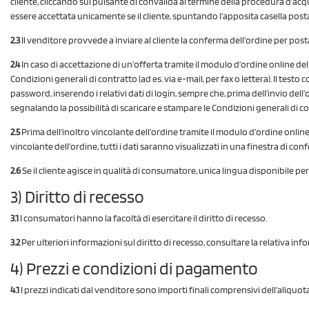
cliente, cliccando sul pulsante di convalida al termine della procedura d’acqu
essere accettata unicamente se il cliente, spuntando l’apposita casella posta 
2.3
Il venditore provvede a inviare al cliente la conferma dell’ordine per post
2.4
In caso di accettazione di un’offerta tramite il modulo d’ordine online del 
Condizioni generali di contratto (ad es. via e-mail, per fax o lettera). Il tes
password, inserendo i relativi dati di login, sempre che, prima dell’invio del
segnalando la possibilità di scaricare e stampare le Condizioni generali di c
2.5
Prima dell’inoltro vincolante dell’ordine tramite il modulo d’ordine online
vincolante dell’ordine, tutti i dati saranno visualizzati in una finestra di
2.6
Se il cliente agisce in qualità di consumatore, unica lingua disponibile per l
3) Diritto di recesso
3.1
I consumatori hanno la facoltà di esercitare il diritto di recesso.
3.2
Per ulteriori informazioni sul diritto di recesso, consultare la relativa inf
4) Prezzi e condizioni di pagamento
4.1
I prezzi indicati dal venditore sono importi finali comprensivi dell’aliquo