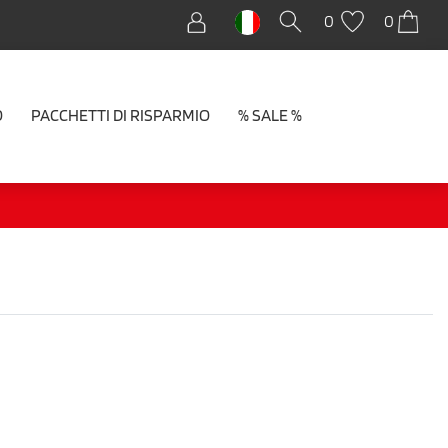
0
0
O
PACCHETTI DI RISPARMIO
% SALE %