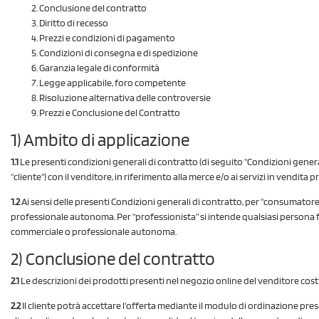
Conclusione del contratto
Diritto di recesso
Prezzi e condizioni di pagamento
Condizioni di consegna e di spedizione
Garanzia legale di conformità
Legge applicabile, foro competente
Risoluzione alternativa delle controversie
Prezzi e Conclusione del Contratto
1) Ambito di applicazione
1.1
Le presenti condizioni generali di contratto (di seguito "Condizioni genera
"cliente") con il venditore, in riferimento alla merce e/o ai servizi in vendita
1.2
Ai sensi delle presenti Condizioni generali di contratto, per "consumatore
professionale autonoma. Per "professionista” si intende qualsiasi persona fisi
commerciale o professionale autonoma.
2) Conclusione del contratto
2.1
Le descrizioni dei prodotti presenti nel negozio online del venditore costi
2.2
Il cliente potrà accettare l'offerta mediante il modulo di ordinazione prese