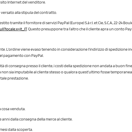
 sito Internet del venditore.
versato alla stipula del contratto.
ito tramite il fornitore di servizi PayPal (Europe) S.à r.l. et Cie, S.C.A., 22-24 
ull
?locale.x=it_IT
. Questo presuppone tra l’altro che il cliente apra un conto Pay
ente. L'ordine viene evaso tenendo in considerazione l'indirizzo di spedizione i
 del pagamento con PayPal.
tà di consegna presso il cliente, i costi della spedizione non andata a buon fine sa
na non sia imputabile al cliente stesso o qualora quest’ultimo fosse temporanea
tale prestazione.
la cosa venduta.
ue anni dalla consegna della merce al cliente.
mesi dalla scoperta.