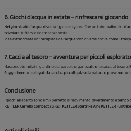
6. Giochi d’acqua in estate – rinfrescarsi giocando
Nei giorni caldi, l’acqua diventa il gioco migliore. Con un tubo, palloncini d’
scivolare, tuffarsi e ridere senza sosta.
Idea extra: create un’“olimpiade dell’acqua” con diverse prove, come il traspo
7. Caccia al tesoro – avventura per piccoli esplorato
Nascondete indizi in giardino o al parco e organizzate una caccia al tesoro.
Suggerimento: collegate la caccia a piccoli quiz sulla natura o prove motorie
Conclusione
I giochi all’aperto sono il mix perfetto di movimento, divertimento e tempo d
KETTLER Carrello Compact
, i tricicli
KETTLER Startrike Air
e
KETTLER Funtrike
Articoli simili