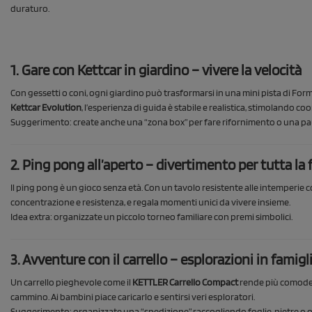
duraturo.
1. Gare con Kettcar in giardino – vivere la velocità
Con gessetti o coni, ogni giardino può trasformarsi in una mini pista di Formul
Kettcar Evolution
, l’esperienza di guida è stabile e realistica, stimolando coo
Suggerimento: create anche una “zona box” per fare rifornimento o una p
2. Ping pong all’aperto – divertimento per tutta la 
Il ping pong è un gioco senza età. Con un tavolo resistente alle intemperie c
concentrazione e resistenza, e regala momenti unici da vivere insieme.
Idea extra: organizzate un piccolo torneo familiare con premi simbolici.
3. Avventure con il carrello – esplorazioni in famigl
Un carrello pieghevole come il
KETTLER Carrello Compact
rende più comode tu
cammino. Ai bambini piace caricarlo e sentirsi veri esploratori.
Suggerimento: organizzate una “spedizione” raccogliendo foglie, pietre o o