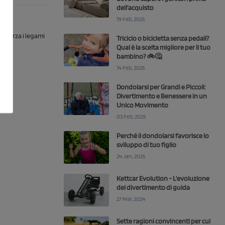
dell'acquisto
19 Feb, 2025
rinforza i legami
Triciclo o bicicletta senza pedali?
Qual è la scelta migliore per il tuo
bambino? 🚲🤔
14 Feb, 2025
Dondolarsi per Grandi e Piccoli:
Divertimento e Benessere in un
Unico Movimento
03 Feb, 2025
Perché il dondolarsi favorisce lo
sviluppo di tuo figlio
24 Jan, 2025
Kettcar Evolution - L'evoluzione
del divertimento di guida
27 Mar, 2024
Sette ragioni convincenti per cui