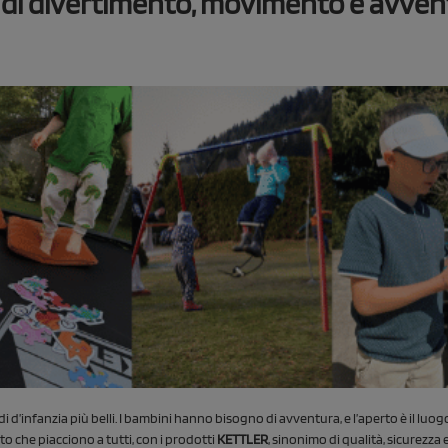
ee di divertimento, movimento e avve
 d’infanzia più belli. I bambini hanno bisogno di avventura, e l’aperto è il luogo
rto che piacciono a tutti, con i prodotti
KETTLER
, sinonimo di qualità, sicurezza