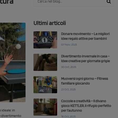
ntura
Ultimi articoli
Donare movimento – Le migliori
idee regalo attive per bambini
07 Nov, 2025
Divertimento invernale in casa –
Idee creative per giornate grigie
30 Oct, 2025
Muoversi ogni giorno – Fitness
familiare giocando
23 Oct, 2025
Coccole e creatività – Il divano
gioco KETTLER, il rifugio perfetto
 ideale: in
per l’autunno
 e divertimento
16 Oct, 2025