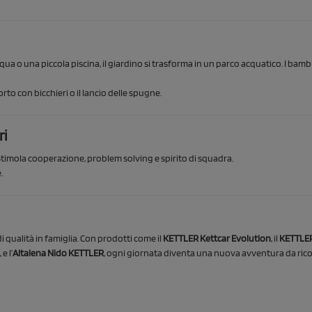
acqua o una piccola piscina, il giardino si trasforma in un parco acquatico. I ba
rto con bicchieri o il lancio delle spugne.
ri
 Stimola cooperazione, problem solving e spirito di squadra.
.
i qualità in famiglia. Con prodotti come il
KETTLER Kettcar Evolution
, il
KETTLER
, e l’
Altalena Nido KETTLER
, ogni giornata diventa una nuova avventura da rico