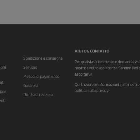
AIUTO E CONTATTO
Spedizione e consegna
Per qualsiasi commento o domanda, visit
ioni
Servizio
nostro
centro assistenza
.
Saremo lieti 
ascoltarvi!
Metodi di pagamento
ati
Qui troverete informazioni sulla nostra
Garanzia
politica sulla privacy
.
gale
Diritto di recesso
nti