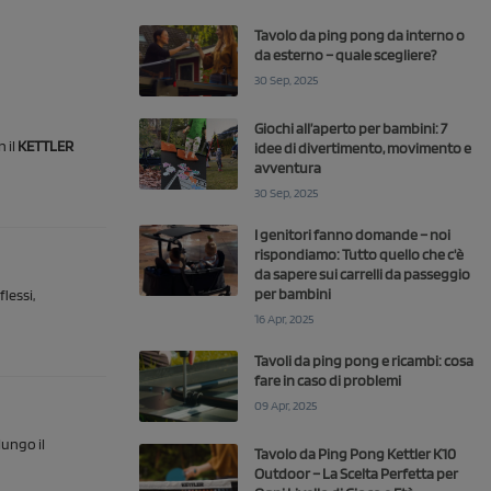
Tavolo da ping pong da interno o
da esterno – quale scegliere?
30 Sep, 2025
Giochi all’aperto per bambini: 7
 il
KETTLER
idee di divertimento, movimento e
avventura
30 Sep, 2025
I genitori fanno domande – noi
rispondiamo: Tutto quello che c'è
da sapere sui carrelli da passeggio
per bambini
flessi,
16 Apr, 2025
Tavoli da ping pong e ricambi: cosa
fare in caso di problemi
09 Apr, 2025
lungo il
Tavolo da Ping Pong Kettler K10
Outdoor – La Scelta Perfetta per