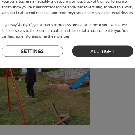
keep our sites running reliably and securely, to keep track of their performance,
and to show you relevant content and personalized advertising. To make this work,
we collect data about our users and how they use our services and on what devices.
, anche più bambini possono divertirsi insieme. È un’attività che regala libertà, 
If you say
"All right"
, you allow us to process this data further. If you like the , we
limit ourselves to the essential cookies and do not tailor our content to you. You
n alto?
can find more information in the and in our
SETTINGS
ALL RIGHT