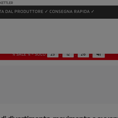
| KETTLER
TA DAL PRODUTTORE ✓ CONSEGNA RAPIDA ✓
% SALE % – SOLO
23
:
12
:
26
:
40