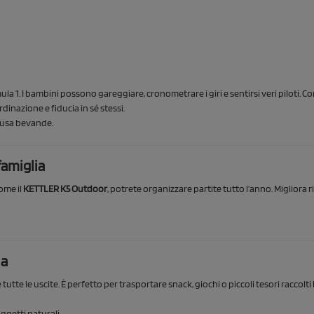
a 1. I bambini possono gareggiare, cronometrare i giri e sentirsi veri piloti. Con
rdinazione e fiducia in sé stessi.
ausa bevande.
famiglia
ome il
KETTLER K5 Outdoor
, potrete organizzare partite tutto l’anno. Migliora ri
ia
tte le uscite. È perfetto per trasportare snack, giochi o piccoli tesori raccolti 
ggetti naturali.