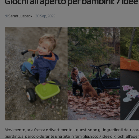
Giochi all’aperto per bambini: 7 id
di
Sarah Luebeck
-
30 Sep, 2025
Movimento, aria fresca e divertimento – questi sono gli ingredienti dei ricordi
giardino, al parco o durante una gita in famiglia. Ecco 7 idee di giochi all’ape