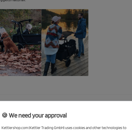
odelli robusti come il
KETTLER Startrike Air
o il
KETTLER Funtrike
aiutano i più p
🍪 We need your approval
co più vario.
Kettlershop.com (Kettler Trading GmbH) uses cookies and other technologies to