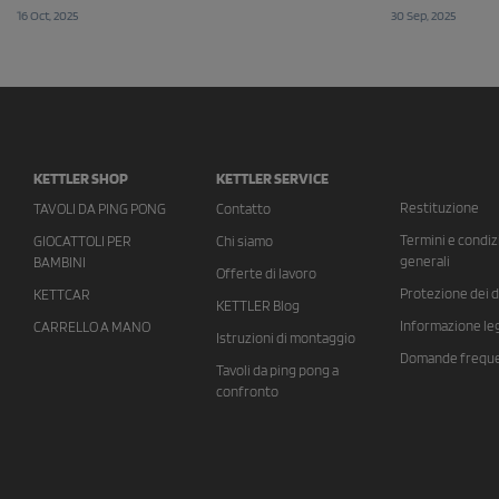
16 Oct, 2025
30 Sep, 2025
KETTLER SHOP
KETTLER SERVICE
Restituzione
TAVOLI DA PING PONG
Contatto
Termini e condiz
GIOCATTOLI PER
Chi siamo
generali
BAMBINI
Offerte di lavoro
Protezione dei d
KETTCAR
KETTLER Blog
Informazione le
CARRELLO A MANO
Istruzioni di montaggio
Domande freque
Tavoli da ping pong a
confronto