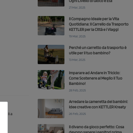
Ogni Livello di Gioco e Età
21 Mar, 2025
Il Compagno Ideale per la Vita
Quotidiana: Il Carrello da Trasporto
KETTLER per la Città e i Viaggi
19 Mar, 2025
Perché un carretto da trasporto è
utile per il tuo bambino?
13 Mar, 2025
Imparare ad Andare in Triciclo:
Come Sostenere al Meglio il Tuo
Bambino!
28 Feb, 2025
Arredare la cameretta dei bambini:
Idee creative con KETTLER Kreaty
26 Feb, 2025
iccoli a
Il divano da gioco perfetto: Cosa
devono sapere i genitori prima