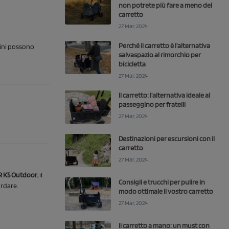
non potrete più fare a meno del
carretto
27 Mar, 2024
Perché il carretto è l'alternativa
mbini possono
salvaspazio al rimorchio per
bicicletta
27 Mar, 2024
Il carretto: l'alternativa ideale al
passeggino per fratelli
27 Mar, 2024
Destinazioni per escursioni con il
carretto
27 Mar, 2024
 K5 Outdoor
, il
Consigli e trucchi per pulire in
rdare.
modo ottimale il vostro carretto
27 Mar, 2024
Il carretto a mano: un must con