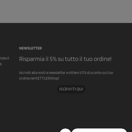
NEWSLETTER
Risparmia il 5% su tutto il tuo ordine!
ate il
di
Iscriviti alla nostra newsletter e ottieni il 5% di sconto sul tuo
ordine nel KETTLERShop!
ISCRIVITI QUI