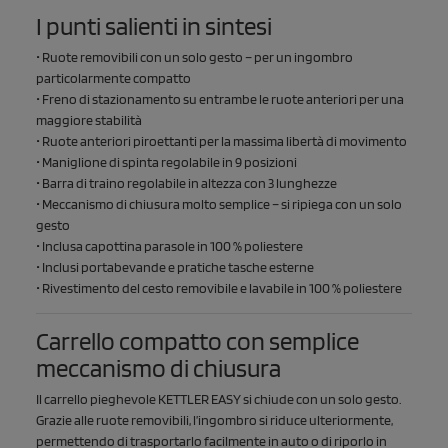
I punti salienti in sintesi
• Ruote removibili con un solo gesto – per un ingombro
particolarmente compatto
• Freno di stazionamento su entrambe le ruote anteriori per una
maggiore stabilità
• Ruote anteriori piroettanti per la massima libertà di movimento
• Maniglione di spinta regolabile in 9 posizioni
• Barra di traino regolabile in altezza con 3 lunghezze
• Meccanismo di chiusura molto semplice – si ripiega con un solo
gesto
• Inclusa capottina parasole in 100 % poliestere
• Inclusi portabevande e pratiche tasche esterne
• Rivestimento del cesto removibile e lavabile in 100 % poliestere
Carrello compatto con semplice
meccanismo di chiusura
Il carrello pieghevole KETTLER EASY si chiude con un solo gesto.
Grazie alle ruote removibili, l’ingombro si riduce ulteriormente,
permettendo di trasportarlo facilmente in auto o di riporlo in