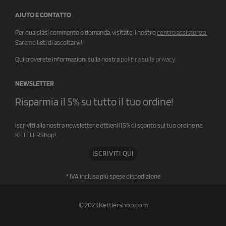
AIUTO E CONTATTO
Per qualsiasi commento o domanda, visitate il nostro
centro assistenza
.
Saremo lieti di ascoltarvi!
Qui troverete informazioni sulla nostra
politica sulla privacy
.
NEWSLETTER
Risparmia il 5% su tutto il tuo ordine!
Iscriviti alla nostra newsletter e ottieni il 5% di sconto sul tuo ordine nel
KETTLERShop!
ISCRIVITI QUI
* IVA inclusa più spese di
spedizione
© 2023 Kettlershop.com