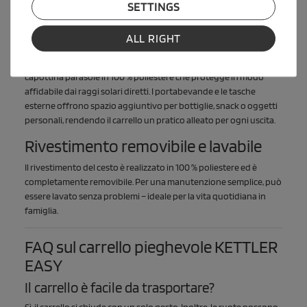
SETTINGS
Accessori pratici per gite e vita
quotidiana
ALL RIGHT
Il carrello pieghevole KETTLER EASY viene fornito con una
capottina parasole in 100 % poliestere che protegge in modo
affidabile dai raggi solari diretti. I portabevande e le tasche
esterne offrono spazio aggiuntivo per bottiglie, snack o oggetti
personali, rendendo il carrello un pratico alleato per ogni uscita.
Rivestimento removibile e lavabile
Il rivestimento del cesto è realizzato in 100 % poliestere ed è
completamente removibile. Per una manutenzione semplice, può
essere lavato senza problemi – ideale per la vita quotidiana in
famiglia.
FAQ sul carrello pieghevole KETTLER
EASY
Il carrello è facile da trasportare?
Sì, il carrello si chiude con un solo gesto. Inoltre, le ruote possono