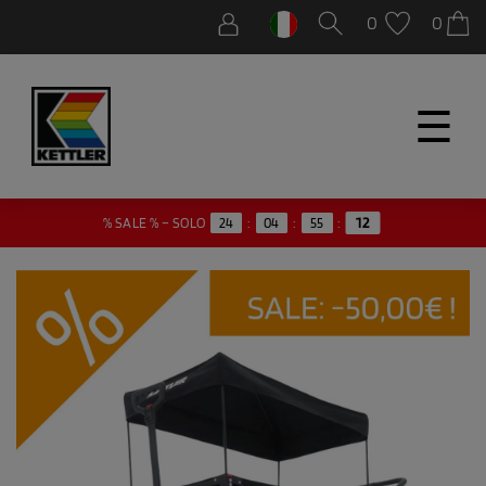
0
0
☰
% SALE % – SOLO
24
:
04
:
55
:
12