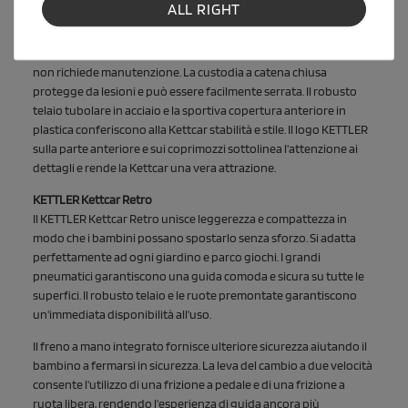
prova di foratura. Il sedile ergonomico regolabile in 6 direzioni
ALL RIGHT
cresce con il bambino e offre un comfort ottimale.
Il moderno volante sportivo con eccellente controllo della presa
non richiede manutenzione. La custodia a catena chiusa
protegge da lesioni e può essere facilmente serrata. Il robusto
telaio tubolare in acciaio e la sportiva copertura anteriore in
plastica conferiscono alla Kettcar stabilità e stile. Il logo KETTLER
sulla parte anteriore e sui coprimozzi sottolinea l'attenzione ai
dettagli e rende la Kettcar una vera attrazione.
KETTLER Kettcar Retro
Il KETTLER Kettcar Retro unisce leggerezza e compattezza in
modo che i bambini possano spostarlo senza sforzo. Si adatta
perfettamente ad ogni giardino e parco giochi. I grandi
pneumatici garantiscono una guida comoda e sicura su tutte le
superfici. Il robusto telaio e le ruote premontate garantiscono
un'immediata disponibilità all'uso.
Il freno a mano integrato fornisce ulteriore sicurezza aiutando il
bambino a fermarsi in sicurezza. La leva del cambio a due velocità
consente l'utilizzo di una frizione a pedale e di una frizione a
ruota libera, rendendo l'esperienza di guida ancora più