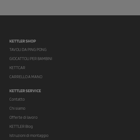
KETTLER SHOP
TAVOLI DA PING PONG
GIOCATTOLI PER BAMBINI
KETTCAR
CARRELLO A MANO
KETTLER SERVICE
Contatto
Chi siamo
Offerte di lavoro
KETTLER Blog
Istruzioni di montaggio