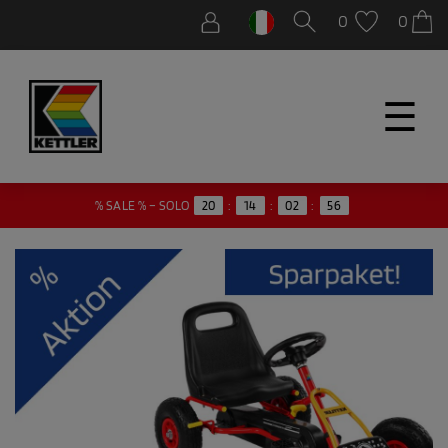
0
0
☰
55
% SALE % – SOLO
20
:
14
:
02
: