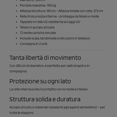
Portata massima: 150 kg
Altezza struttura: 90 cm – Altezza totale con rete: 273 cm
Rete di sicurezza interna – protegge da telaio e molle
Tappeto in rete US resistente ai raggi UV
Telaio in acciaio zincato
72 molle coniche zincate
Include scala, tendimolle e istruzioni in tedesco
Consegna in 2 colli
Tanta libertà di movimento
Con 365 cm di diametro, è perfetto per salti singoli o in
compagnia.
Protezione su ogni lato
La rete interna evita il contatto con le molle e il telaio.
Struttura solida e duratura
Acciaio zincato e materiali resistenti agli agenti atmosferici – per
tutte le stagioni.