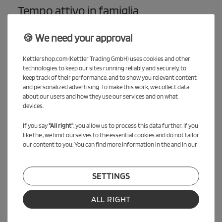
Tempo attivo in famiglia
Ideale per allenarsi o giocare insieme nel giardino di casa.
🍪 We need your approval
Domande frequenti sul trampolino
Kettlershop.com (Kettler Trading GmbH) uses cookies and other
KETTLER Jump 365
technologies to keep our sites running reliably and securely, to
keep track of their performance, and to show you relevant content
and personalized advertising. To make this work, we collect data
about our users and how they use our services and on what
Da che età è consigliato?
devices.
Dai 6 anni – anche per adulti (fino a 150 kg).
If you say
"All right"
, you allow us to process this data further. If you
Cosa include la confezione?
like the , we limit ourselves to the essential cookies and do not tailor
our content to you. You can find more information in the and in our
Trampolino con rete, scala, attrezzo per molle e istruzioni in
tedesco.
Quanto è alto?
SETTINGS
Altezza del telaio 90 cm, altezza totale 273 cm con rete.
ALL RIGHT
È necessario un accessorio extra?
Sì – consigliamo ancoraggi per una maggiore sicurezza (venduti