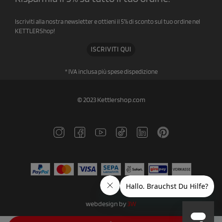
Iscriviti alla nostra newsletter e ottieni il 5% di sconto sul tuo ordine nel
KETTLERShop!
ISCRIVITI QUI
* IVA inclusa più spese di
spedizione
© 2023 Kettlershop.com
webdesign by
3W