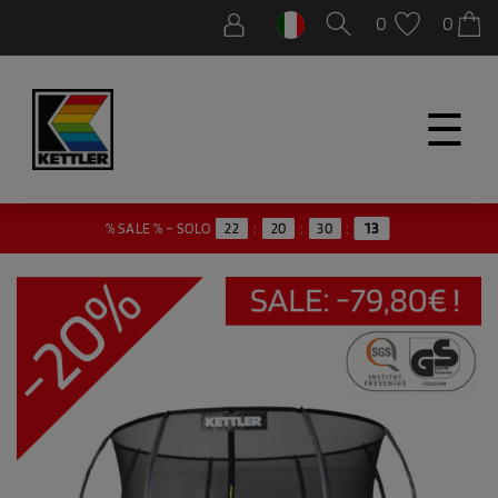
0
0
☰
% SALE % – SOLO
22
:
20
:
30
:
13