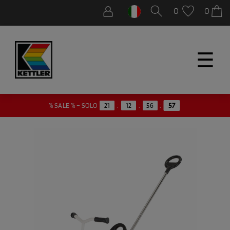
0
0
☰
% SALE % – SOLO
21
:
12
:
56
:
57