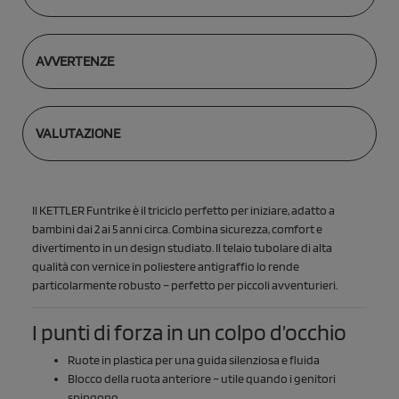
AVVERTENZE
VALUTAZIONE
Il KETTLER Funtrike è il triciclo perfetto per iniziare, adatto a
bambini dai 2 ai 5 anni circa. Combina sicurezza, comfort e
divertimento in un design studiato. Il telaio tubolare di alta
qualità con vernice in poliestere antigraffio lo rende
particolarmente robusto – perfetto per piccoli avventurieri.
I punti di forza in un colpo d’occhio
Ruote in plastica per una guida silenziosa e fluida
Blocco della ruota anteriore – utile quando i genitori
spingono