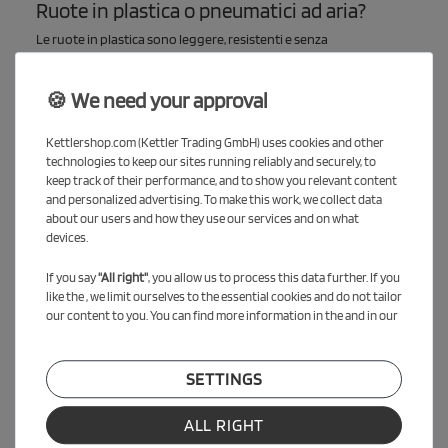
Ruote in plastica o pneumatici ad aria?
Le ruote in plastica sono leggere, resistenti e senza
manutenzione – ideali per superfici lisce.
Fino a che età si può usare?
🍪 We need your approval
Con seggiolino regolabile e carico di 50 kg, può durare fino a circa
Kettlershop.com (Kettler Trading GmbH) uses cookies and other
5 anni.
technologies to keep our sites running reliably and securely, to
keep track of their performance, and to show you relevant content
Consegna in kit per montaggio. Attrezzi non inclusi. Immagini
and personalized advertising. To make this work, we collect data
indicative – il prodotto può essere soggetto a miglioramenti
about our users and how they use our services and on what
devices.
tecnici.
If you say
"All right"
, you allow us to process this data further. If you
like the , we limit ourselves to the essential cookies and do not tailor
our content to you. You can find more information in the and in our
SETTINGS
ALL RIGHT