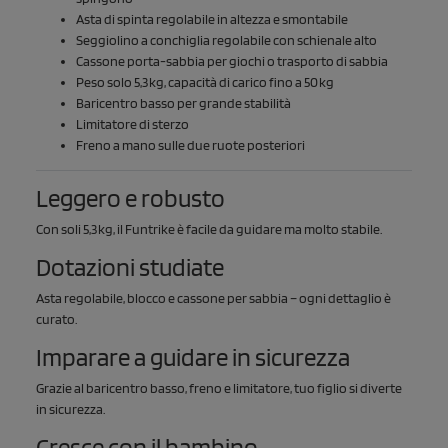
Asta di spinta regolabile in altezza e smontabile
Seggiolino a conchiglia regolabile con schienale alto
Cassone porta-sabbia per giochi o trasporto di sabbia
Peso solo 5,3 kg, capacità di carico fino a 50 kg
Baricentro basso per grande stabilità
Limitatore di sterzo
Freno a mano sulle due ruote posteriori
Leggero e robusto
Con soli 5,3 kg, il Funtrike è facile da guidare ma molto stabile.
Dotazioni studiate
Asta regolabile, blocco e cassone per sabbia – ogni dettaglio è
curato.
Imparare a guidare in sicurezza
Grazie al baricentro basso, freno e limitatore, tuo figlio si diverte
in sicurezza.
Cresce con il bambino