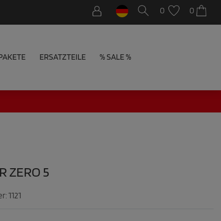
0
0
PAKETE
ERSATZTEILE
% SALE %
R ZERO 5
er:
1121