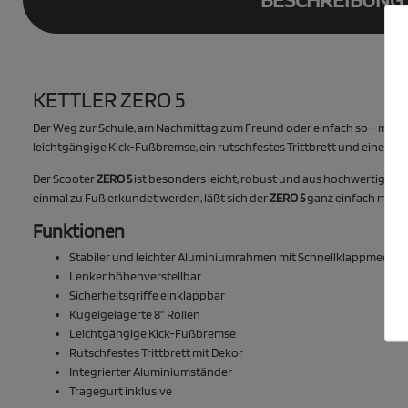
KETTLER ZERO 5
Der Weg zur Schule, am Nachmittag zum Freund oder einfach so – mit e
leichtgängige Kick-Fußbremse, ein rutschfestes Trittbrett und einen 
Der Scooter
ZERO 5
ist besonders leicht, robust und aus hochwertigem 
einmal zu Fuß erkundet werden, läßt sich der
ZERO 5
ganz einfach mit de
Funktionen
Stabiler und leichter Aluminiumrahmen mit Schnellklappmecha
Lenker höhenverstellbar
Sicherheitsgriffe einklappbar
Kugelgelagerte 8“ Rollen
Leichtgängige Kick-Fußbremse
Rutschfestes Trittbrett mit Dekor
Integrierter Aluminiumständer
Tragegurt inklusive