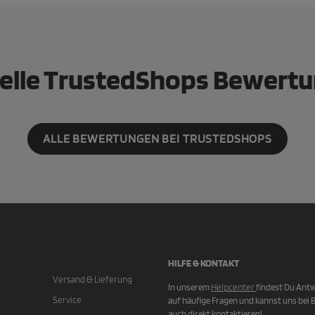
elle TrustedShops Bewert
ALLE BEWERTUNGEN BEI TRUSTEDSHOPS
HILFE & KONTAKT
Versand & Lieferung
In unserem
Helpcenter
findest Du Ant
Service
auf häufige Fragen und kannst uns bei 
auch direkt kontaktieren!