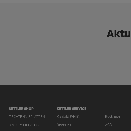
Aktu
KETTLER SHOP
KETTLER SERVICE
Rückgabe
TISCHTENNISPLATTEN
Kontakt & Hilfe
AGB
KINDERSPIELZEUG
Über uns