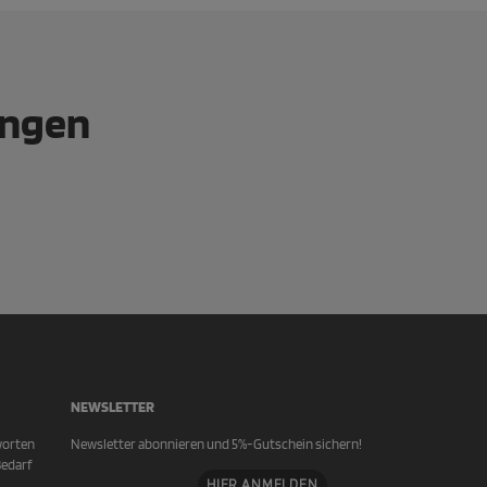
ungen
NEWSLETTER
worten
Newsletter abonnieren und 5%-Gutschein sichern!
Bedarf
HIER ANMELDEN