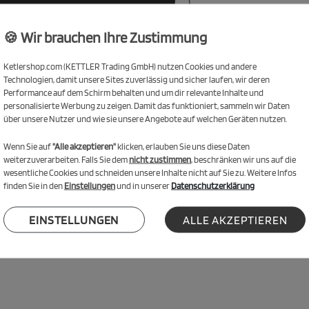
🍪 Wir brauchen Ihre Zustimmung
Ketlershop.com (KETTLER Trading GmbH) nutzen Cookies und andere
Technologien, damit unsere Sites zuverlässig und sicher laufen, wir deren
Performance auf dem Schirm behalten und um dir relevante Inhalte und
inem Scooter macht es nicht nur extrem viel Spaß, man kommt auch ziemlich a
personalisierte Werbung zu zeigen. Damit das funktioniert, sammeln wir Daten
stabilen Aluminiumrahmen.
über unsere Nutzer und wie sie unsere Angebote auf welchen Geräten nutzen.
Material hergestellt. Der Klappmechanismus wurde speziell entwickelt, um kl
Wenn Sie auf
"Alle akzeptieren"
klicken, erlauben Sie uns diese Daten
m Tragegurt transportieren. Durch die einklappbaren Griffe ist der
ZERO 5
bes
weiterzuverarbeiten. Falls Sie dem
nicht zustimmen
, beschränken wir uns auf die
wesentliche Cookies und schneiden unsere Inhalte nicht auf Sie zu. Weitere Infos
finden Sie in den
Einstellungen
und in unserer
Datenschutzerklärung
nismus
EINSTELLUNGEN
ALLE AKZEPTIEREN