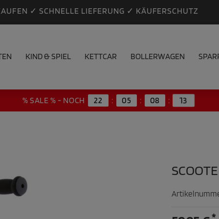
KAUFEN ✓ SCHNELLE LIEFERUNG ✓ KÄUFERSCHUTZ
TEN
KIND & SPIEL
KETTCAR
BOLLERWAGEN
SPAR
13
% SALE % - NOCH
22
:
05
:
08
:
SCOOTE
Artikelnumm
*