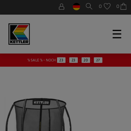
0
0
☰
26
% SALE % - NOCH
23
:
23
:
20
: