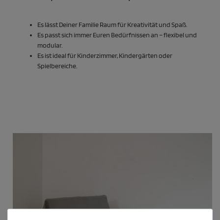
Es lässt Deiner Familie Raum für Kreativität und Spaß.
Es passt sich immer Euren Bedürfnissen an – flexibel und
modular.
Es ist ideal für Kinderzimmer, Kindergärten oder
Spielbereiche.