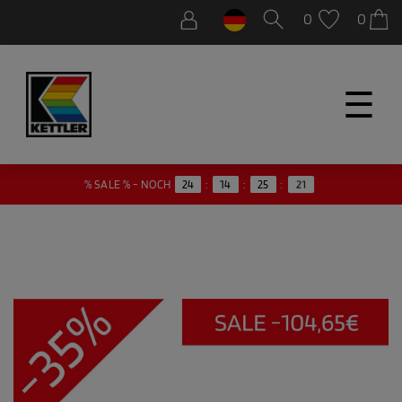
0
0
☰
20
% SALE % - NOCH
24
:
14
:
25
: