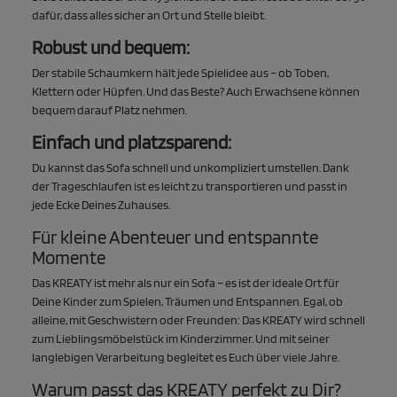
dafür, dass alles sicher an Ort und Stelle bleibt.
Robust und bequem:
Der stabile Schaumkern hält jede Spielidee aus – ob Toben,
Klettern oder Hüpfen. Und das Beste? Auch Erwachsene können
bequem darauf Platz nehmen.
Einfach und platzsparend:
Du kannst das Sofa schnell und unkompliziert umstellen. Dank
der Trageschlaufen ist es leicht zu transportieren und passt in
jede Ecke Deines Zuhauses.
Für kleine Abenteuer und entspannte
Momente
Das KREATY ist mehr als nur ein Sofa – es ist der ideale Ort für
Deine Kinder zum Spielen, Träumen und Entspannen. Egal, ob
alleine, mit Geschwistern oder Freunden: Das KREATY wird schnell
zum Lieblingsmöbelstück im Kinderzimmer. Und mit seiner
langlebigen Verarbeitung begleitet es Euch über viele Jahre.
Warum passt das KREATY perfekt zu Dir?