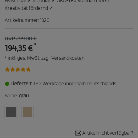
Waschbar ✓ Modular ✓ ÖKO-TEX Standard 100 ✓
Kreativität fördernd ✓
Artikelnummer:
1320
UVP 299,00 €
*
194,35 €
* inkl. ges. MwSt. zzgl.
Versandkosten
Lieferzeit:
1 - 2 Werktage innerhalb Deutschlands
Farbe:
grau
Artikel nicht verfügbar?