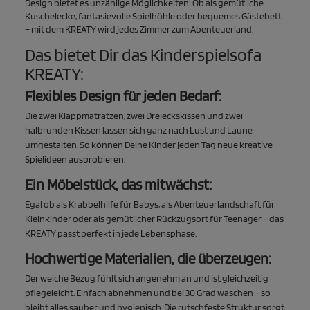
Design bietet es unzählige Möglichkeiten: Ob als gemütliche
Kuschelecke, fantasievolle Spielhöhle oder bequemes Gästebett
– mit dem KREATY wird jedes Zimmer zum Abenteuerland.
Das bietet Dir das Kinderspielsofa
KREATY:
Flexibles Design für jeden Bedarf:
Die zwei Klappmatratzen, zwei Dreieckskissen und zwei
halbrunden Kissen lassen sich ganz nach Lust und Laune
umgestalten. So können Deine Kinder jeden Tag neue kreative
Spielideen ausprobieren.
Ein Möbelstück, das mitwächst:
Egal ob als Krabbelhilfe für Babys, als Abenteuerlandschaft für
Kleinkinder oder als gemütlicher Rückzugsort für Teenager – das
KREATY passt perfekt in jede Lebensphase.
Hochwertige Materialien, die überzeugen:
Der weiche Bezug fühlt sich angenehm an und ist gleichzeitig
pflegeleicht. Einfach abnehmen und bei 30 Grad waschen – so
bleibt alles sauber und hygienisch. Die rutschfeste Struktur sorgt