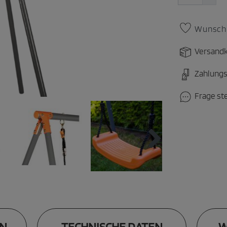
Wunschl
Versandk
Zahlungs
Frage st
N
TECHNISCHE DATEN
W