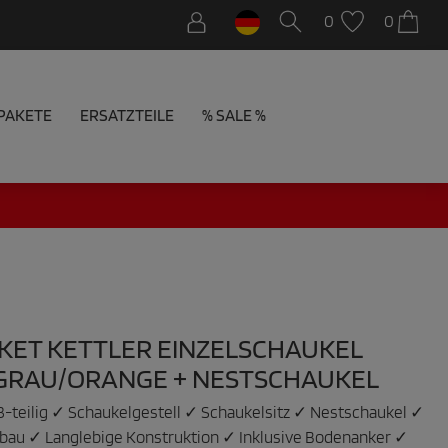
0
0
PAKETE
ERSATZTEILE
% SALE %
KET KETTLER EINZELSCHAUKEL
 GRAU/ORANGE + NESTSCHAUKEL
3-teilig ✓ Schaukelgestell ✓ Schaukelsitz ✓ Nestschaukel ✓
fbau ✓ Langlebige Konstruktion ✓ Inklusive Bodenanker ✓