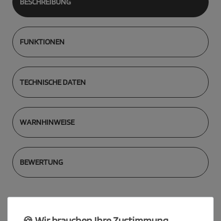
BESCHREIBUNG
FUNKTIONEN
TECHNISCHE DATEN
WARNHINWEISE
BEWERTUNG
Gratispaket: KETTLER Kettcar
🍪 Wir brauchen Ihre Zustimmung