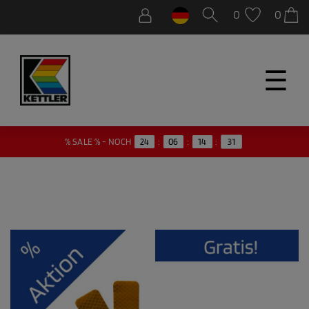
0
0
☰
% SALE % - NOCH
24
:
06
:
14
:
31