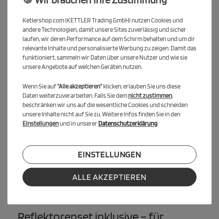
Evolution + Reflektorenset im Wert
von 19,90 €
Ketlershop.com (KETTLER Trading GmbH) nutzen Cookies und
andere Technologien, damit unsere Sites zuverlässig und sicher
Modern, hochwertig und sicher – jetzt inklusive
laufen, wir deren Performance auf dem Schirm behalten und um dir
Sicherheitsreflektoren!
relevante Inhalte und personalisierte Werbung zu zeigen. Damit das
funktioniert, sammeln wir Daten über unsere Nutzer und wie sie
Das ist im Paket enthalten
unsere Angebote auf welchen Geräten nutzen.
1x KETTLER Kettcar Evolution
Wenn Sie auf
"Alle akzeptieren"
klicken, erlauben Sie uns diese
1x Reflektorenset (4-teilig, selbstklebend, wetterfest)
Daten weiterzuverarbeiten. Falls Sie dem
nicht zustimmen
,
beschränken wir uns auf die wesentliche Cookies und schneiden
unsere Inhalte nicht auf Sie zu. Weitere Infos finden Sie in den
Kettcar Evolution – Innovation trifft
Einstellungen
und in unserer
Datenschutzerklärung
Fahrspaß
Das in Deutschland und Österreich gefertigte KETTLER Kettcar
EINSTELLUNGEN
Evolution steht für höchste Qualität und Langlebigkeit.
Mit wartungsfreien Komponenten, kugelgelagerten Solight Ecco
ALLE AKZEPTIEREN
Rädern, verstellbarem Sitz und sportlichem Lenkrad bietet es
Komfort und Sicherheit für Kinder ab ca. 4 Jahren.
Reflektorenset inklusive – für