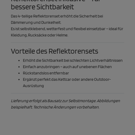
bessere Sichtbarkeit
Das 4-teilige Reflektorenset erhöht die Sicherheit bei
Dämmerung und Dunkelheit.
Es ist selbstklebend, wetterfest und flexibel einsetzbar – ideal für
Kleidung, Rucksäcke oder Helme.
Vorteile des Reflektorensets
Erhöht die Sichtbarkeit bei schlechten Lichtverhältnissen
Einfach anzubringen – auch auf unebenen Flächen
Rückstandslos entfernbar
Ergänzt perfekt das Kettcar oder andere Outdoor-
Ausrüstung
Lieferung erfolgt als Bausatz zur Selbstmontage. Abbildungen
beispielhaft. Technische Änderungen vorbehalten.