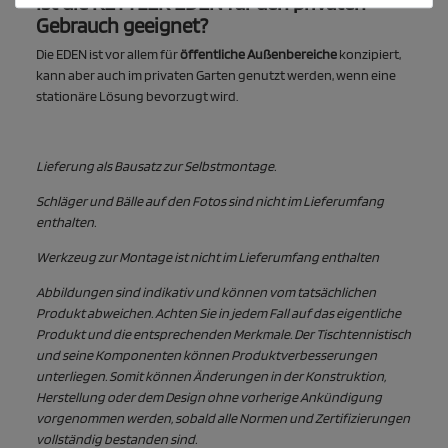
Ist die KETTLER EDEN für den privaten
Gebrauch geeignet?
Die EDEN ist vor allem für
öffentliche Außenbereiche
konzipiert,
kann aber auch im privaten Garten genutzt werden, wenn eine
stationäre Lösung bevorzugt wird.
Lieferung als Bausatz zur Selbstmontage.
Schläger und Bälle auf den Fotos sind nicht im Lieferumfang
enthalten.
Werkzeug zur Montage ist nicht im Lieferumfang enthalten
Abbildungen sind indikativ und können vom tatsächlichen
Produkt abweichen. Achten Sie in jedem Fall auf das eigentliche
Produkt und die entsprechenden Merkmale. Der Tischtennistisch
und seine Komponenten können Produktverbesserungen
unterliegen. Somit können Änderungen in der Konstruktion,
Herstellung oder dem Design ohne vorherige Ankündigung
vorgenommen werden, sobald alle Normen und Zertifizierungen
vollständig bestanden sind.