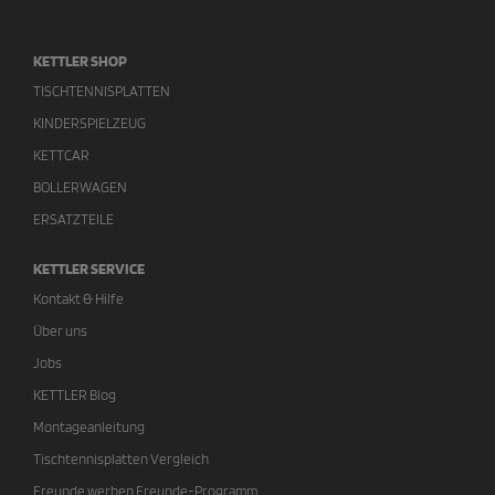
KETTLER SHOP
TISCHTENNISPLATTEN
KINDERSPIELZEUG
KETTCAR
BOLLERWAGEN
ERSATZTEILE
KETTLER SERVICE
Kontakt & Hilfe
Über uns
Jobs
KETTLER Blog
Montageanleitung
Tischtennisplatten Vergleich
Freunde werben Freunde-Programm