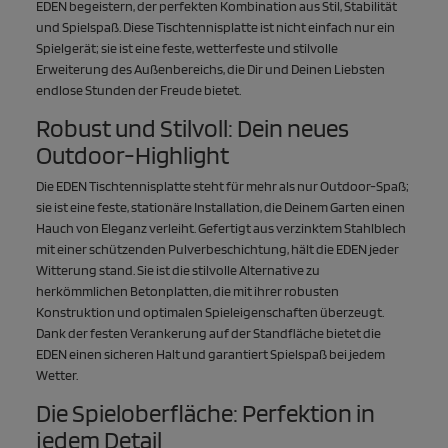
EDEN begeistern, der perfekten Kombination aus Stil, Stabilität
und Spielspaß. Diese Tischtennisplatte ist nicht einfach nur ein
Spielgerät; sie ist eine feste, wetterfeste und stilvolle
Erweiterung des Außenbereichs, die Dir und Deinen Liebsten
endlose Stunden der Freude bietet.
Robust und Stilvoll: Dein neues
Outdoor-Highlight
Die EDEN Tischtennisplatte steht für mehr als nur Outdoor-Spaß;
sie ist eine feste, stationäre Installation, die Deinem Garten einen
Hauch von Eleganz verleiht. Gefertigt aus verzinktem Stahlblech
mit einer schützenden Pulverbeschichtung, hält die EDEN jeder
Witterung stand. Sie ist die stilvolle Alternative zu
herkömmlichen Betonplatten, die mit ihrer robusten
Konstruktion und optimalen Spieleigenschaften überzeugt.
Dank der festen Verankerung auf der Standfläche bietet die
EDEN einen sicheren Halt und garantiert Spielspaß bei jedem
Wetter.
Die Spieloberfläche: Perfektion in
jedem Detail