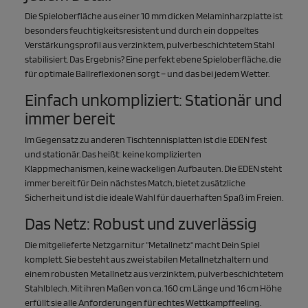
Die Spieloberfläche aus einer 10 mm dicken Melaminharzplatte ist
besonders feuchtigkeitsresistent und durch ein doppeltes
Verstärkungsprofil aus verzinktem, pulverbeschichtetem Stahl
stabilisiert. Das Ergebnis? Eine perfekt ebene Spieloberfläche, die
für optimale Ballreflexionen sorgt – und das bei jedem Wetter.
Einfach unkompliziert: Stationär und
immer bereit
Im Gegensatz zu anderen Tischtennisplatten ist die EDEN fest
und stationär. Das heißt: keine komplizierten
Klappmechanismen, keine wackeligen Aufbauten. Die EDEN steht
immer bereit für Dein nächstes Match, bietet zusätzliche
Sicherheit und ist die ideale Wahl für dauerhaften Spaß im Freien.
Das Netz: Robust und zuverlässig
Die mitgelieferte Netzgarnitur "Metallnetz" macht Dein Spiel
komplett. Sie besteht aus zwei stabilen Metallnetzhaltern und
einem robusten Metallnetz aus verzinktem, pulverbeschichtetem
Stahlblech. Mit ihren Maßen von ca. 160 cm Länge und 16 cm Höhe
erfüllt sie alle Anforderungen für echtes Wettkampffeeling.