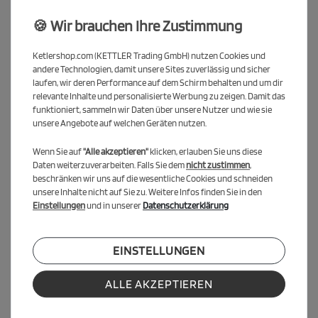
Tischtennisplatte EDEN
🍪 Wir brauchen Ihre Zustimmung
Ist die KETTLER EDEN Tischtennisplatte
wirklich komplett wetterfest?
Ketlershop.com (KETTLER Trading GmbH) nutzen Cookies und
Ja, die KETTLER EDEN ist speziell für den dauerhaften
andere Technologien, damit unsere Sites zuverlässig und sicher
Außeneinsatz konzipiert. Sie besteht aus einer
10 mm dicken
laufen, wir deren Performance auf dem Schirm behalten und um dir
relevante Inhalte und personalisierte Werbung zu zeigen. Damit das
Melaminharzplatte
, die extrem widerstandsfähig gegen Regen,
funktioniert, sammeln wir Daten über unsere Nutzer und wie sie
UV-Strahlen und Temperaturschwankungen ist.
unsere Angebote auf welchen Geräten nutzen.
Ist die KETTLER EDEN Tischtennisplatte
mobil oder feststehend?
Wenn Sie auf
"Alle akzeptieren"
klicken, erlauben Sie uns diese
Daten weiterzuverarbeiten. Falls Sie dem
nicht zustimmen
,
Die EDEN ist eine
stationäre Tischtennisplatte
, die für den festen
beschränken wir uns auf die wesentliche Cookies und schneiden
Aufbau in öffentlichen Bereichen wie Parks, Schulhöfen oder
unsere Inhalte nicht auf Sie zu. Weitere Infos finden Sie in den
Freizeitanlagen gedacht ist. Sie verfügt über eine besonders
Einstellungen
und in unserer
Datenschutzerklärung
robuste und standfeste Konstruktion.
Wird die Netzgarnitur mitgeliefert?
EINSTELLUNGEN
Ja, die EDEN wird mit einer
massiven Netzgarnitur aus Metall
geliefert, die fest montiert ist und somit besonders langlebig und
ALLE AKZEPTIEREN
vandalismussicher ist.