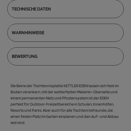
TECHNISCHE DATEN
WARNHINWEISE
BEWERTUNG
Die Beine der Tischtennisplatte KETTLER EDEN lassen sich fest im
Boden verankern, mit der wetterfesten Melamin-Oberseite und
einem permanenten Netz und Pfostensystem ist der EDEN
perfekt für Outdoor-Freizeitbereiche in Schulen, Innenhöfen,
Resorts und Parks. Aber auch für alle Tischtennisfreunde, die
einen festen Platz im Garten einplanen und den Auf- und Abbau
leid sind.