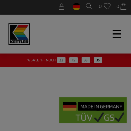
0
0
☰
% SALE % - NOCH
22
:
15
:
33
:
34