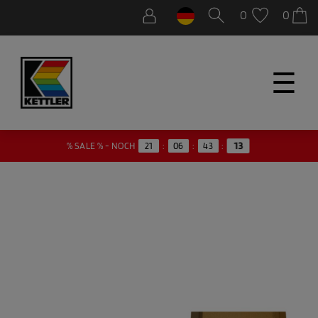
0
0
☰
% SALE % - NOCH
21
:
06
:
43
:
13