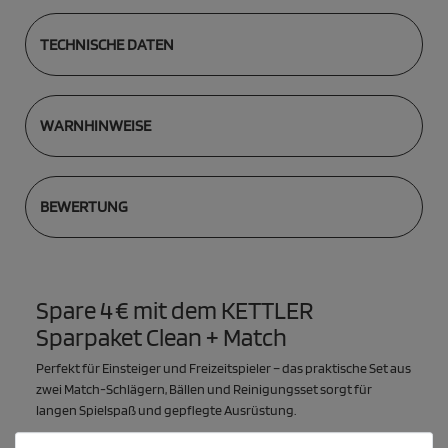
TECHNISCHE DATEN
WARNHINWEISE
BEWERTUNG
Spare 4 € mit dem KETTLER
Sparpaket Clean + Match
Perfekt für Einsteiger und Freizeitspieler – das praktische Set aus
zwei Match-Schlägern, Bällen und Reinigungsset sorgt für
langen Spielspaß und gepflegte Ausrüstung.