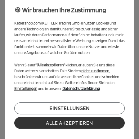
Das ist im Set enthalten
🍪 Wir brauchen Ihre Zustimmung
2x KETTLER Tischtennisschläger Match
6x Kunststoffbälle
Ketlershop.com (KETTLER Trading GmbH) nutzen Cookies und
1x KETTLER Tischtennisschläger Reinigungsset
andere Technologien, damit unsere Sites zuverlässig und sicher
laufen, wir deren Performance auf dem Schirm behalten und um dir
relevante Inhalte und personalisierte Werbung zu zeigen. Damit das
Vielseitige Schläger für Innen- und
funktioniert, sammeln wir Daten über unsere Nutzer und wie sie
Außeneinsatz
unsere Angebote auf welchen Geräten nutzen.
Die KETTLER Tischtennisschläger Match sind ideal für das Spiel im
Wenn Sie auf
"Alle akzeptieren"
klicken, erlauben Sie uns diese
Haus und bei gutem Wetter auch im Freien geeignet. Sie bieten
Daten weiterzuverarbeiten. Falls Sie dem
nicht zustimmen
,
zuverlässige Qualität für Einsteiger und Hobbyspieler.
beschränken wir uns auf die wesentliche Cookies und schneiden
unsere Inhalte nicht auf Sie zu. Weitere Infos finden Sie in den
Einstellungen
und in unserer
Datenschutzerklärung
Ergonomische Griffform für hohen
Spielkomfort
EINSTELLUNGEN
Dank konkaver Griffform liegen die Schläger besonders gut in
der Hand – geeignet für jede Altersklasse und perfekt für längere
Spielrunden.
ALLE AKZEPTIEREN
Ausgewogene Schwammstärke für