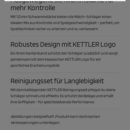
mehr Kontrolle
Mit 1,0 mm Schwammstärke bieten die Match-Schläger einen
idealen Mix aus Kontrolle und Spielgeschwindigkeit – perfekt, um
Spieltechniken sicher zu erlernen und zu verbessern.
Robustes Design mit KETTLER Logo
Ein 9 mm Kantenband schützt den Schläger zusätzlich und sorgt
gemeinsam mit dem klassischen KETTLER Logo für ein
sportliches Erscheinungsbild.
Reinigungsset für Langlebigkeit
Mit dem beiliegenden KETTLER Reinigungsset pflegst du deine
Schläger schnell und effektiv. Es schützt die Beläge und erhält
ihre Griffigkeit – für gleichbleibende Performance.
Abbildungen beispielhaft. Produkt kann technischen
Verbesserungen unterliegen.