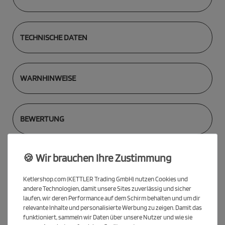
TECHNISCHE DATEN
WARNHINWEISE
BEWERTUNG
🍪 Wir brauchen Ihre Zustimmung
Spare 4 € mit dem KETTLER
Ketlershop.com (KETTLER Trading GmbH) nutzen Cookies und
Sparpaket Clean + Outdoor
andere Technologien, damit unsere Sites zuverlässig und sicher
laufen, wir deren Performance auf dem Schirm behalten und um dir
Das ideale Set für alle, die draußen spielen und ihr Equipment in
relevante Inhalte und personalisierte Werbung zu zeigen. Damit das
Bestform halten möchten. Mit wetterfesten Schlägern, Bällen
funktioniert, sammeln wir Daten über unsere Nutzer und wie sie
und dem passenden Belagreiniger.