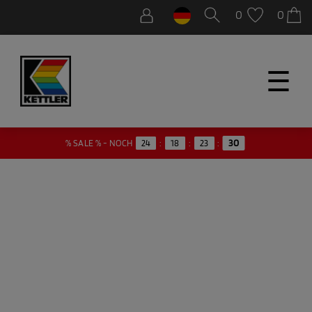
0
0
☰
% SALE % - NOCH
24
:
18
:
23
:
30