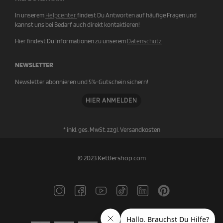
In unserem
Helpcenter
findest Du Antworten auf häufige Fragen und
kannst uns bei Bedarf auch direkt kontaktieren!
Hier findest Du Informationen zu unserem
Datenschutz
NEWSLETTER
Newsletter abonnieren und 5%-Gutschein sichern!
HIER ANMELDEN
* inkl. ges. MwSt. zzgl.
Versandkosten
© 2023 Kettlershop.com