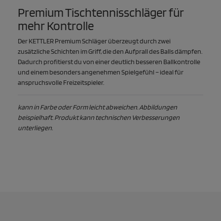
Premium Tischtennisschläger für
mehr Kontrolle
Der KETTLER Premium Schläger überzeugt durch zwei
zusätzliche Schichten im Griff, die den Aufprall des Balls dämpfen.
Dadurch profitierst du von einer deutlich besseren Ballkontrolle
und einem besonders angenehmen Spielgefühl – ideal für
anspruchsvolle Freizeitspieler.
kann in Farbe oder Form leicht abweichen. Abbildungen
beispielhaft. Produkt kann technischen Verbesserungen
unterliegen.