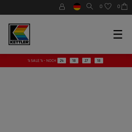
0
0
☰
17
% SALE % - NOCH
24
:
18
:
27
: