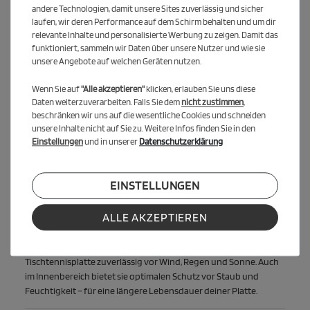
andere Technologien, damit unsere Sites zuverlässig und sicher
Sparpaket Cover + Premium
laufen, wir deren Performance auf dem Schirm behalten und um dir
relevante Inhalte und personalisierte Werbung zu zeigen. Damit das
Sichere dir hochwertigen Schutz und beste Spieleigenschaften
funktioniert, sammeln wir Daten über unsere Nutzer und wie sie
in einem Set – bestehend aus der KETTLER Abdeckhaube und
unsere Angebote auf welchen Geräten nutzen.
unserem Premium Tischtennisschläger.
Wenn Sie auf
"Alle akzeptieren"
klicken, erlauben Sie uns diese
Das ist im Set enthalten
Daten weiterzuverarbeiten. Falls Sie dem
nicht zustimmen
,
beschränken wir uns auf die wesentliche Cookies und schneiden
1x KETTLER Abdeckhaube PREMIUM (wahlweise grau oder
unsere Inhalte nicht auf Sie zu. Weitere Infos finden Sie in den
schwarz)
Einstellungen
und in unserer
Datenschutzerklärung
1x KETTLER Premium Tischtennisschläger
EINSTELLUNGEN
Hochwertige Abdeckhaube für
Tischtennisplatten
ALLE AKZEPTIEREN
Die KETTLER Abdeckhaube PREMIUM besteht aus
strapazierfähigem Synthetik-Gewebe und schützt deine
Tischtennisplatte zuverlässig vor Wind, Regen und Sonne. Auch
im Innenbereich bietet sie optimalen Schutz vor Staub und
Feuchtigkeit – für eine längere Lebensdauer deiner Platte.