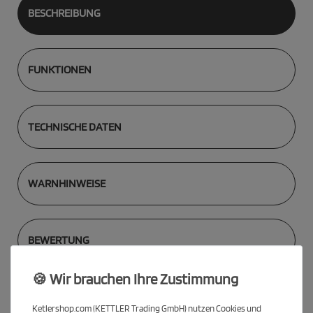
BESCHREIBUNG
FUNKTIONEN
TECHNISCHE DATEN
WARNHINWEISE
BEWERTUNG
🍪 Wir brauchen Ihre Zustimmung
Spare 20 € mit dem KETTLER
Ketlershop.com (KETTLER Trading GmbH) nutzen Cookies und