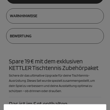
WARNHINWEISE
BEWERTUNG
Spare 19 € mit dem exklusiven
KETTLER Tischtennis Zubehörpaket
Sichere dir das ultimative Upgrade für deine Tischtennis-
Ausrüstung. Dieses Set wurde speziell zusammengestellt, um
dein Spiel zu verbessern und deine Ausstattung optimal zu
schützen – ob drinnen oder draußen.
Das ist im Set enthalten