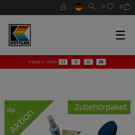
0
0
☰
05
% SALE % - NOCH
23
:
15
:
23
: