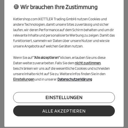
1x KETTLER Abdeckhaube (grau oder schwarz)
🍪 Wir brauchen Ihre Zustimmung
1x Outdoor-Schlägerset (2 Schläger + 6 Bälle)
2x Premium Tischtennisschläger
Ketlershop.com (KETTLER Trading GmbH) nutzen Cookies und
1x Reinigungsset für Tischtennisschläger
andere Technologien, damit unsere Sites zuverlässig und sicher
12x Tischtennisbälle in 3-Sterne-Qualität
laufen, wir deren Performance auf dem Schirm behalten und um dir
relevante Inhalte und personalisierte Werbung zu zeigen. Damit das
Highlights des Zubehörpakets
funktioniert, sammeln wir Daten über unsere Nutzer und wie sie
unsere Angebote auf welchen Geräten nutzen.
Die KETTLER Abdeckhaube schützt deine
Tischtennisplatte zuverlässig vor Regen, UV-Strahlung
Wenn Sie auf
"Alle akzeptieren"
klicken, erlauben Sie uns diese
und Schmutz – passend für alle gängigen Modelle
Daten weiterzuverarbeiten. Falls Sie dem
nicht zustimmen
,
Zwei hochwertige Premium-Schläger mit
beschränken wir uns auf die wesentliche Cookies und schneiden
ausgezeichnetem Ballgefühl und Kontrolle – ideal für
unsere Inhalte nicht auf Sie zu. Weitere Infos finden Sie in den
Einstellungen
und in unserer
Datenschutzerklärung
ambitionierte Spieler
Wetterfestes Outdoor-Schlägerset für spontane Spiele im
Freien – auch bei leichtem Regen einsatzbereit
EINSTELLUNGEN
Reinigungsset zur Pflege und Werterhaltung deiner
Schläger und der Tischoberfläche
12 robuste 3-Sterne-Bälle für gleichmäßige
ALLE AKZEPTIEREN
Spieleigenschaften und professionelles Spielgefühl