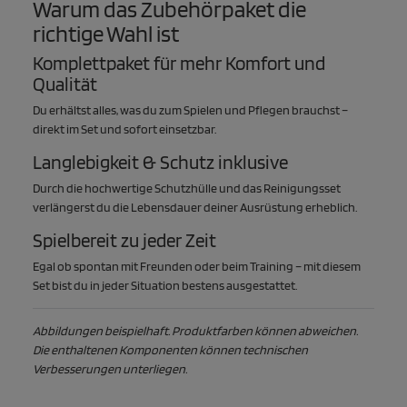
Warum das Zubehörpaket die
richtige Wahl ist
Komplettpaket für mehr Komfort und
Qualität
Du erhältst alles, was du zum Spielen und Pflegen brauchst –
direkt im Set und sofort einsetzbar.
Langlebigkeit & Schutz inklusive
Durch die hochwertige Schutzhülle und das Reinigungsset
verlängerst du die Lebensdauer deiner Ausrüstung erheblich.
Spielbereit zu jeder Zeit
Egal ob spontan mit Freunden oder beim Training – mit diesem
Set bist du in jeder Situation bestens ausgestattet.
Abbildungen beispielhaft. Produktfarben können abweichen.
Die enthaltenen Komponenten können technischen
Verbesserungen unterliegen.