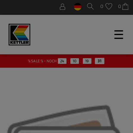
0
0
☰
31
% SALE % - NOCH
24
:
10
:
19
: