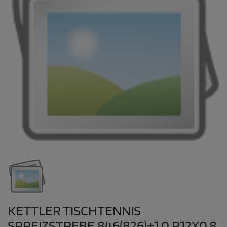
KETTLER TISCHTENNIS
SPREIZSTREBE 846(826)+1,0 R12X0,8