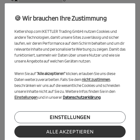
3
0
2
0
🍪 Wir brauchen Ihre Zustimmung
1
0
Ketlershop.com (KETTLER Trading GmbH) nutzen Cookies und
andere Technologien, damit unsere Sites zuverlässig und sicher
Melden Sie sich an, um eine Kundenrezension zu verfassen.
laufen, wir deren Performance auf dem Schirm behalten und um dir
relevante Inhalte und personalisierte Werbung zu zeigen. Damit das
funktioniert, sammeln wir Daten über unsere Nutzer und wie sie
ANMELDEN
unsere Angebote auf welchen Geräten nutzen.
Wenn Sie auf
"Alle akzeptieren"
klicken, erlauben Sie uns diese
Daten weiterzuverarbeiten. Falls Sie dem
nicht zustimmen
,
beschränken wir uns auf die wesentliche Cookies und schneiden
unsere Inhalte nicht auf Sie zu. Weitere Infos finden Sie in den
Einstellungen
und in unserer
Datenschutzerklärung
Bewertungen Trusted Shops
EINSTELLUNGEN
ALLE AKZEPTIEREN
Noch sind keine Bewertungen vorhanden.