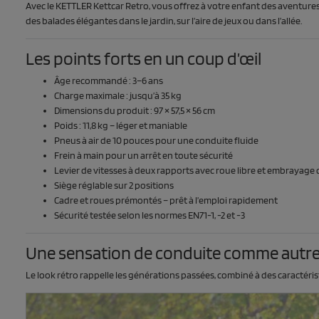
Avec le KETTLER Kettcar Retro, vous offrez à votre enfant des aventures
des balades élégantes dans le jardin, sur l’aire de jeux ou dans l’allée.
Les points forts en un coup d’œil
Âge recommandé : 3–6 ans
Charge maximale : jusqu’à 35 kg
Dimensions du produit : 97 × 57,5 × 56 cm
Poids : 11,8 kg – léger et maniable
Pneus à air de 10 pouces pour une conduite fluide
Frein à main pour un arrêt en toute sécurité
Levier de vitesses à deux rapports avec roue libre et embrayage
Siège réglable sur 2 positions
Cadre et roues prémontés – prêt à l’emploi rapidement
Sécurité testée selon les normes EN71-1, -2 et -3
Une sensation de conduite comme autre
Le look rétro rappelle les générations passées, combiné à des caractér