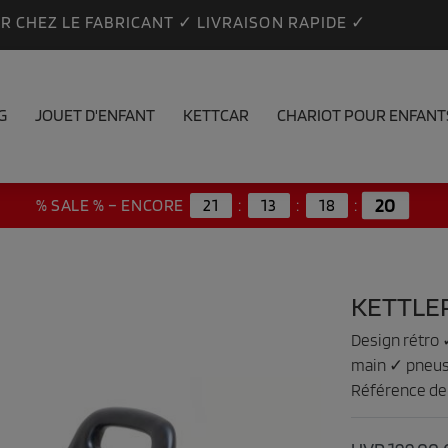
 CHEZ LE FABRICANT ✓ LIVRAISON RAPIDE ✓
G
JOUET D'ENFANT
KETTCAR
CHARIOT POUR ENFANT
18
% SALE % – ENCORE
21
:
13
:
18
:
KETTLE
Design rétro ✓
main ✓ pneus
Référence de l