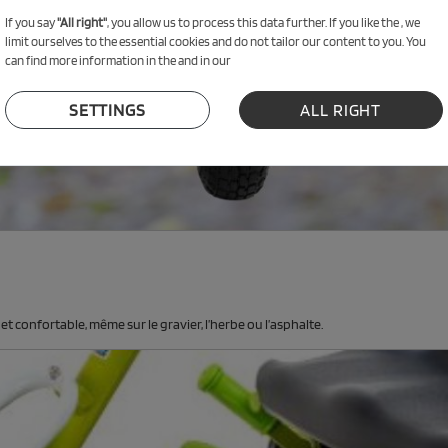
If you say
"All right"
, you allow us to process this data further. If you like the , we
limit ourselves to the essential cookies and do not tailor our content to you. You
can find more information in the and in our
SETTINGS
ALL RIGHT
et confortable, même sur le gravier, l’herbe ou l’asphalte.