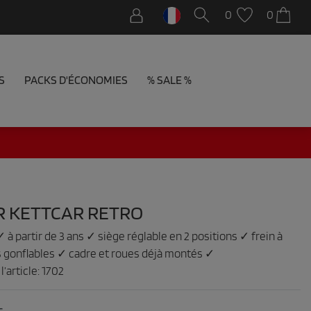
0
0
S
PACKS D'ÉCONOMIES
% SALE %
R KETTCAR RETRO
 à partir de 3 ans ✓ siège réglable en 2 positions ✓ frein à
 gonflables ✓ cadre et roues déjà montés ✓
’article:
1702