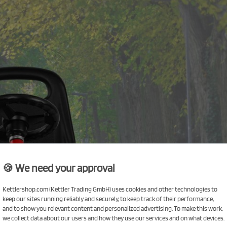
🍪 We need your approval
Kettlershop.com (Kettler Trading GmbH) uses cookies and other technologies to
keep our sites running reliably and securely, to keep track of their performance,
and to show you relevant content and personalized advertising. To make this work,
we collect data about our users and how they use our services and on what devices.