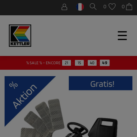
0
0
☰
% SALE % – ENCORE
21
:
15
:
40
:
49