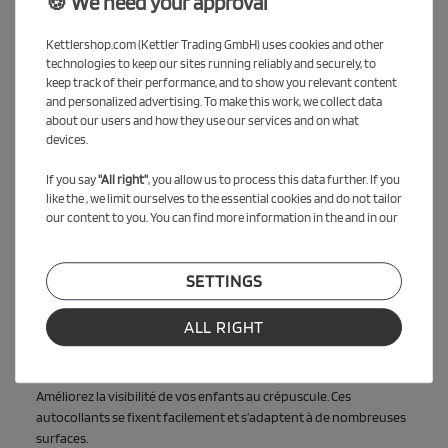
🍪 We need your approval
offerte.
Kettlershop.com (Kettler Trading GmbH) uses cookies and other
Contenu du pack
technologies to keep our sites running reliably and securely, to
keep track of their performance, and to show you relevant content
1x KETTLER Kettcar Evolution
and personalized advertising. To make this work, we collect data
1x Set de réflecteurs (4 pièces, autocollants, résistants à
about our users and how they use our services and on what
l’eau)
devices.
Kettcar Evolution – Confort, sécurité
If you say
"All right"
, you allow us to process this data further. If you
like the , we limit ourselves to the essential cookies and do not tailor
et design
our content to you. You can find more information in the and in our
Fabriqué en Allemagne et Autriche, ce kart offre un cadre
robuste, des roues Solight Ecco silencieuses et un siège réglable.
SETTINGS
Idéal pour les enfants dynamiques à partir de 4 ans.
ALL RIGHT
Inclus : Set de Réflecteurs pour plus
de sécurité
Améliorez la visibilité de vos enfants au crépuscule. Ces
autocollants se fixent facilement et s’adaptent à de nombreuses
surfaces.