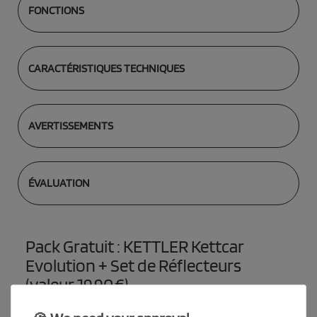
FONCTIONS
CARACTÉRISTIQUES TECHNIQUES
AVERTISSEMENTS
ÉVALUATION
Pack Gratuit : KETTLER Kettcar
Evolution + Set de Réflecteurs
(valeur 19,90 €)
Une conduite sûre et stylée – avec sécurité supplémentaire