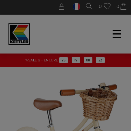
0
0
☰
21
% SALE % – ENCORE
23
:
19
:
08
: