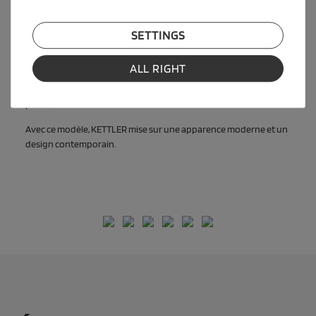
rendent le vélo d'exercice adapté à tous les temps. Tout est
facilement essuyable.
SETTINGS
Le montage simple de la roue la rend immédiatement prête à
l'emploi.
ALL RIGHT
Les enfants peuvent emporter leur peluche préférée dans le
panier.
Avec ce modèle, KETTLER mise sur une apparence moderne et un
design contemporain.