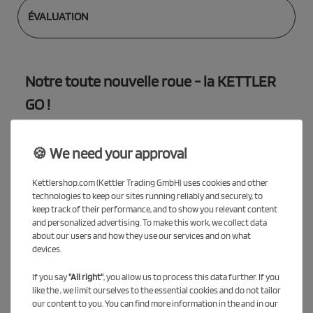
ÉVALUATION
Notre toute nouvelle roue - la KETTLER
GO !
Avec ce nouveau modèle de roue, il est particulièrement agréable
et stylé de rouler dans les environs. Fini les couleurs standard des
🍪 We need your approval
roues, place à un look moderne et chic.
Kettlershop.com (Kettler Trading GmbH) uses cookies and other
Le vélo à cadre en acier au design rétro est équipé d'une
technologies to keep our sites running reliably and securely, to
sonnette et d'un panier en osier de couleur assortie.
keep track of their performance, and to show you relevant content
and personalized advertising. To make this work, we collect data
Pour les garçons et les filles, c'est la roue parfaite pour entraîner
about our users and how they use our services and on what
l'équilibre et la coordination de manière ludique. La roue s'adapte
devices.
de manière optimale à la taille de l'enfant et favorise l'équilibre et
la coordination pendant des années pour le préparer à son
If you say
"All right"
, you allow us to process this data further. If you
premier vrai vélo.
like the , we limit ourselves to the essential cookies and do not tailor
our content to you. You can find more information in the and in our
La selle rembourrée et les poignées en similicuir de haute qualité