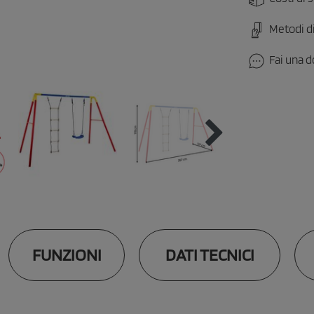
Metodi d
Fai una 
FUNZIONI
DATI TECNICI