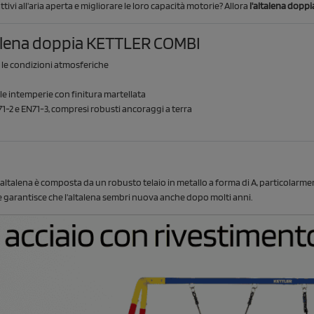
vi all'aria aperta e migliorare le loro capacità motorie? Allora
l'altalena dopp
ltalena doppia KETTLER COMBI
e le condizioni atmosferiche
alle intemperie con finitura martellata
71-2 e EN71-3, compresi robusti ancoraggi a terra
altalena è composta da un robusto telaio in metallo a forma di A, particolarmen
 e garantisce che l'altalena sembri nuova anche dopo molti anni.