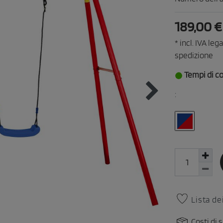
189,00 
* incl. IVA leg
spedizione
Tempi di c
:
Lista de
Costi di 