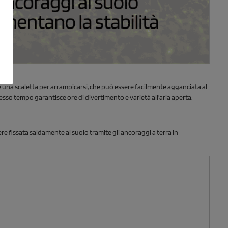
e una scaletta per arrampicarsi, che può essere facilmente agganciata al
sso tempo garantisce ore di divertimento e varietà all'aria aperta.
e fissata saldamente al suolo tramite gli ancoraggi a terra in