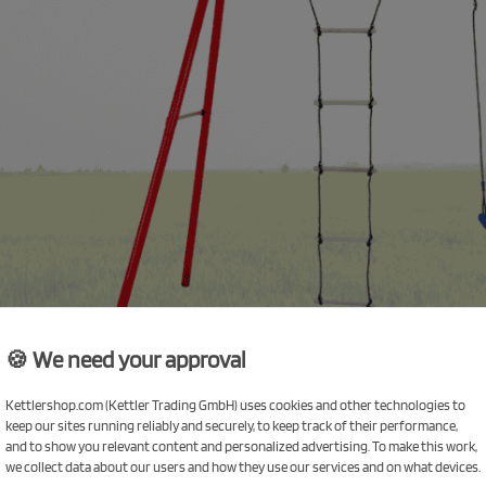
🍪 We need your approval
Kettlershop.com (Kettler Trading GmbH) uses cookies and other technologies to
keep our sites running reliably and securely, to keep track of their performance,
and to show you relevant content and personalized advertising. To make this work,
we collect data about our users and how they use our services and on what devices.