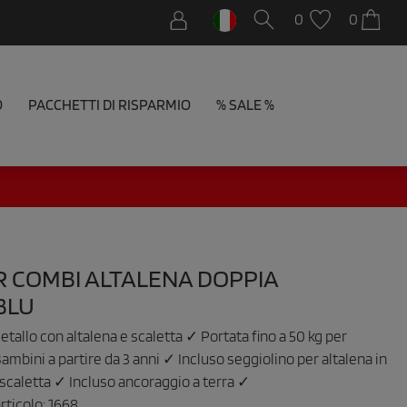
0
0
O
PACCHETTI DI RISPARMIO
% SALE %
R COMBI ALTALENA DOPPIA
BLU
etallo con altalena e scaletta ✓ Portata fino a 50 kg per
mbini a partire da 3 anni ✓ Incluso seggiolino per altalena in
 scaletta ✓ Incluso ancoraggio a terra ✓
rticolo:
1668