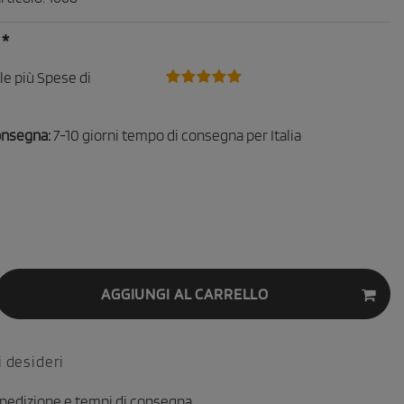
*
€
ale più
Spese di
onsegna:
7-10 giorni tempo di consegna per Italia
AGGIUNGI AL CARRELLO
i desideri
spedizione e tempi di consegna