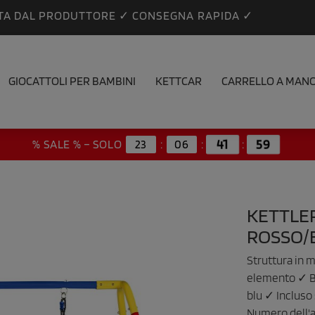
TA DAL PRODUTTORE ✓ CONSEGNA RAPIDA ✓
GIOCATTOLI PER BAMBINI
KETTCAR
CARRELLO A MAN
% SALE % – SOLO
23
:
06
:
41
:
58
KETTLE
ROSSO/
Struttura in m
elemento ✓ Ba
blu ✓ Incluso
Numero dell'a