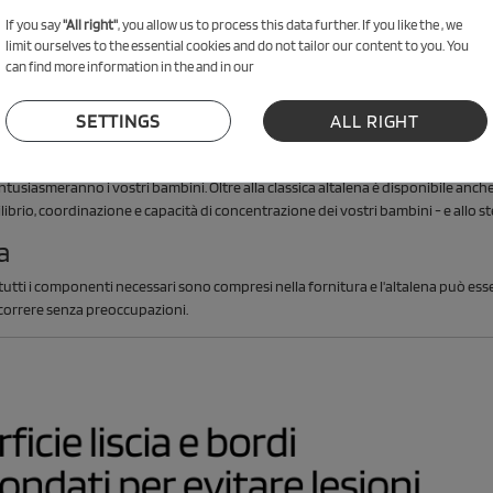
If you say
"All right"
, you allow us to process this data further. If you like the , we
limit ourselves to the essential cookies and do not tailor our content to you. You
can find more information in the and in our
SETTINGS
ALL RIGHT
usiasmeranno i vostri bambini. Oltre alla classica altalena è disponibile anch
rio, coordinazione e capacità di concentrazione dei vostri bambini - e allo ste
a
utti i componenti necessari sono compresi nella fornitura e l'altalena può esser
 correre senza preoccupazioni.