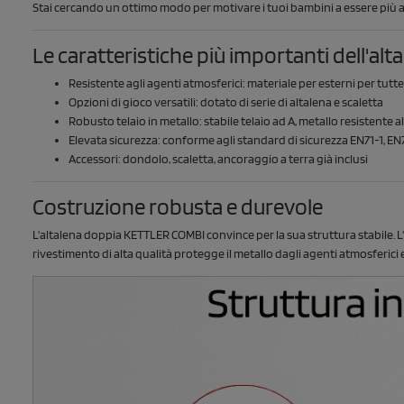
Stai cercando un ottimo modo per motivare i tuoi bambini a essere più atti
Le caratteristiche più importanti dell'a
Resistente agli agenti atmosferici: materiale per esterni per tutt
Opzioni di gioco versatili: dotato di serie di altalena e scaletta
Robusto telaio in metallo: stabile telaio ad A, metallo resistente 
Elevata sicurezza: conforme agli standard di sicurezza EN71-1, EN
Accessori: dondolo, scaletta, ancoraggio a terra già inclusi
Costruzione robusta e durevole
L'altalena doppia KETTLER COMBI convince per la sua struttura stabile. L'
rivestimento di alta qualità protegge il metallo dagli agenti atmosferici