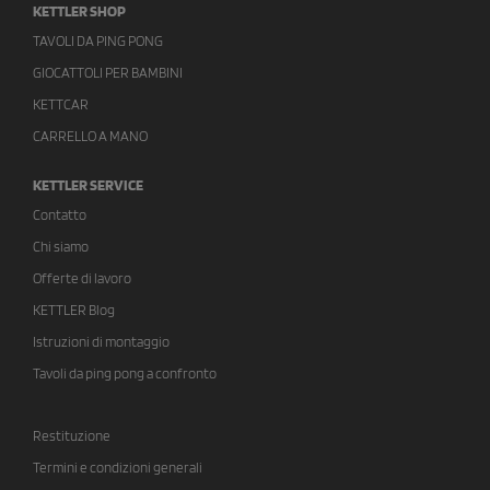
KETTLER SHOP
TAVOLI DA PING PONG
GIOCATTOLI PER BAMBINI
KETTCAR
CARRELLO A MANO
KETTLER SERVICE
Contatto
Chi siamo
Offerte di lavoro
KETTLER Blog
Istruzioni di montaggio
Tavoli da ping pong a confronto
Restituzione
Termini e condizioni generali