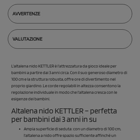
AVVERTENZE
VALUTAZIONE
L'altalena nido KETTLER è l'attrezzatura da gioco ideale per
bambini a partire dai 3 anni circa. Con il suo generoso diametro di
100 cm e la struttura robusta, offre ore di divertimento nel
proprio giardino. Le corde regolabili in altezza consentono la
regolazione individuale in modo che l'altalena cresca con le
esigenze dei bambini.
Altalena nido KETTLER – perfetta
per bambini dai 3 anni in su
Ampia superficie di seduta: con un diametro di 100 cm,
l'altalena a nido offre spazio sufficiente affinché un