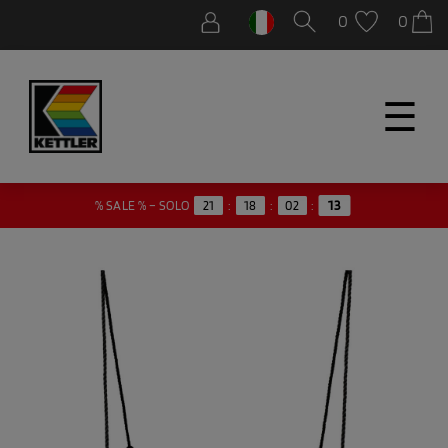
0
0
☰
% SALE % – SOLO
21
:
18
:
02
:
13