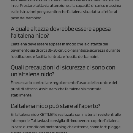
in su. Prestare tuttavia attenzione alla capacità di carico massima
e alle istruzioni per garantire che l'altalena sia adatta all'età e al
peso del bambino.
A quale altezza dovrebbe essere appesa
l'altalena nido?
L'altalena deve essere appesa in modo che la distanza dal
pavimento sia di circa 35-50 cm. Ciò garantisce sicurezza durante
l'oscillazione e facilita l'entrata e l'uscita dei bambini.
Quali precauzioni di sicurezza ci sono con
un'altalena nido?
È necessario controllare regolarmente l'usura delle corde e dei
punti di attacco. Assicurarsi che l'altalena sia montata
stabilmente.
L'altalena nido può stare all'aperto?
Sì, l'altalena nido KETTLER è realizzata con materiali resistenti alle
intemperie. Tuttavia, si consiglia di rimuovere o coprire l'altalena
in caso di condizioni meteorologiche estreme, come forti piogge
o gelo, per prolungarne la durata.