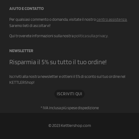
AIUTO E CONTATTO
Per qualsiasi commento o domanda, visitate il nostro
centro assistenza
.
Saremo lieti di ascoltarvi!
Qui troverete informazioni sulla nostra
politica sulla privacy
.
NEWSLETTER
Risparmia il 5% su tutto il tuo ordine!
Iscriviti alla nostra newsletter e ottieni il 5% di sconto sul tuo ordine nel
KETTLERShop!
ISCRIVITI QUI
* IVA inclusa più spese di
spedizione
© 2023 Kettlershop.com