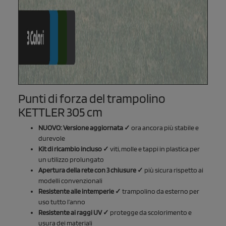
Punti di forza del trampolino
KETTLER 305 cm
NUOVO: Versione aggiornata ✓
ora ancora più stabile e
durevole
Kit di ricambio incluso ✓
viti, molle e tappi in plastica per
un utilizzo prolungato
Apertura della rete con 3 chiusure ✓
più sicura rispetto ai
modelli convenzionali
Resistente alle intemperie ✓
trampolino da esterno per
uso tutto l’anno
Resistente ai raggi UV ✓
protegge da scolorimento e
usura dei materiali