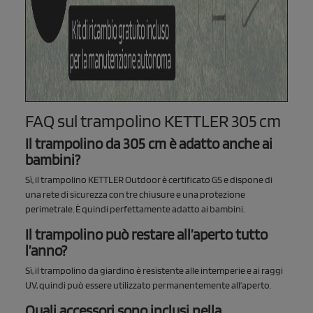
FAQ sul trampolino KETTLER 305 cm
Il trampolino da 305 cm è adatto anche ai
bambini?
Sì, il trampolino KETTLER Outdoor è certificato GS e dispone di
una rete di sicurezza con tre chiusure e una protezione
perimetrale. È quindi perfettamente adatto ai bambini.
Il trampolino può restare all’aperto tutto
l’anno?
Sì, il trampolino da giardino è resistente alle intemperie e ai raggi
UV, quindi può essere utilizzato permanentemente all’aperto.
Quali accessori sono inclusi nella