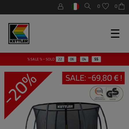
0
0
☰
54
% SALE % – SOLO
22
:
06
:
04
: