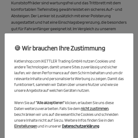
Kunststoffräder sind wartungsfrei und das Trittbrett mit dem
komfortablen Tiefeinstieg gewährleistet ein sicheres Auf- und
Absteigen. Der Lenker ist zusätzlich mit einer Polsterung
ausgestattet und hat eine Einschlagsbegrenzung, die besonders
gut für Fahranfänger geeignet ist. Im Vergleich zu unserem
Modell
RUN 8
mit den 8" Rädern ist der Sattel in der niedrigsten
Stufe bereits etwas höher und lässt sich auf eine maximale
🍪 Wir brauchen Ihre Zustimmung
Sitzhöhe von 38cm einstellen - je nach Größe des Kindes.
Um die passende Größe eines Kinderlaufrads zu bestimmen sind
Ketlershop.com (KETTLER Trading GmbH) nutzen Cookies und
die Schritthöhe und die Sattelhöhe entscheidenden Werte. Falls
andere Technologien, damit unsere Sites zuverlässig und sicher
du noch mehr dazu wissen willst, schau mal in unserem
laufen, wir deren Performance auf dem Schirm behalten und um dir
Blogeintrag: "Wie finde ich das passende Laufrad?"
Hier geht's
relevante Inhalte und personalisierte Werbung zu zeigen. Damit das
funktioniert, sammeln wir Daten über unsere Nutzer und wie sie
zum Blogeintrag
unsere Angebote auf welchen Geräten nutzen.
Wenn Sie auf
"Alle akzeptieren"
klicken, erlauben Sie uns diese
Daten weiterzuverarbeiten. Falls Sie dem
nicht zustimmen
,
beschränken wir uns auf die wesentliche Cookies und schneiden
unsere Inhalte nicht auf Sie zu. Weitere Infos finden Sie in den
Einstellungen
und in unserer
Datenschutzerklärung