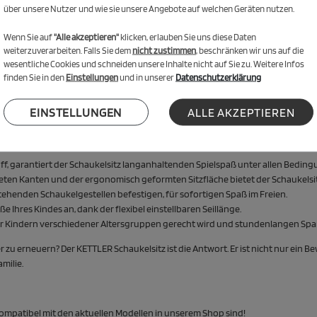
über unsere Nutzer und wie sie unsere Angebote auf welchen Geräten nutzen.
Wenn Sie auf
"Alle akzeptieren"
klicken, erlauben Sie uns diese Daten
weiterzuverarbeiten. Falls Sie dem
nicht zustimmen
, beschränken wir uns auf die
wesentliche Cookies und schneiden unsere Inhalte nicht auf Sie zu. Weitere Infos
i Schaukel und bestehende Schaukelgestelle. Als hochwertiges, kinderfreund
finden Sie in den
Einstellungen
und in unserer
Datenschutzerklärung
perfekte Kombination aus Spaß, Sicherheit und Langlebigkeit. Einfach an jed
EINSTELLUNGEN
ALLE AKZEPTIEREN
tzes:
f, garantiert der Schaukelsitz langanhaltenden Spielspaß unter allen Beding
deten Kanten und der ergonomisch geformten Sitzfläche bietet der Schaukelsi
stehenden Schaukelgestellen befestigen, für sofortigen Spaß im Freien.
e Ihres Kindes an, dank der flexibel einstellbaren Seillänge.
s er Kindern verschiedener Altersgruppen gerecht wird und stundenlangen Spaß
r zu erneuern? Der KETTLER Schaukelsitz ist die Antwort. Er ist nicht nur ein
milie.
r kompatibel mit den aktuellen Modellen in unserem Shop sind!