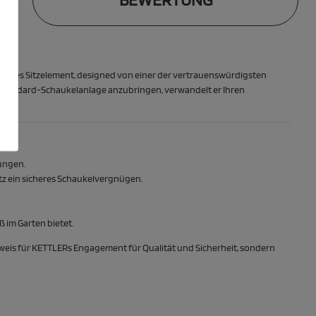
liches Sitzelement, designed von einer der vertrauenswürdigsten
er Standard-Schaukelanlage anzubringen, verwandelt er Ihren
ungen.
tz ein sicheres Schaukelvergnügen.
 im Garten bietet.
 Beweis für KETTLERs Engagement für Qualität und Sicherheit, sondern