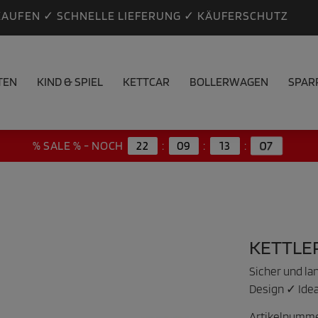
KAUFEN ✓ SCHNELLE LIEFERUNG ✓ KÄUFERSCHUTZ
TEN
KIND & SPIEL
KETTCAR
BOLLERWAGEN
SPAR
% SALE % - NOCH
22
:
09
:
13
:
07
KETTLE
Sicher und la
Design ✓ Idea
Artikelnumm