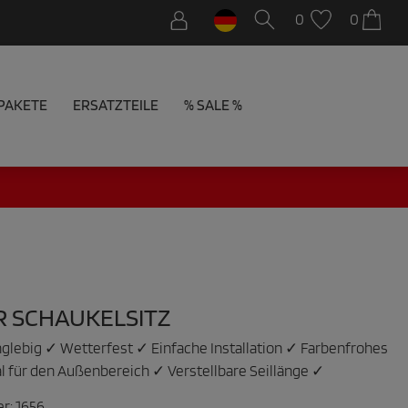
0
0
PAKETE
ERSATZTEILE
% SALE %
R SCHAUKELSITZ
nglebig ✓ Wetterfest ✓ Einfache Installation ✓ Farbenfrohes
l für den Außenbereich ✓ Verstellbare Seillänge ✓
er:
1656