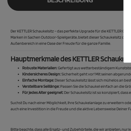
Der KETTLER Schaukelsitz – das perfekte Upgrade für die KETTLER Comb
Marken in Sachen Outdoor-Spielgeräte, bietet dieser Schaukelsitz die 
Außenbereich in eine Oase der Freude für die ganze Familie.
Hauptmerkmale des KETTLER Schaukelsi
Robuste Materialien:
Gefertigt aus wetterbeständigem Kunststof
Kindersicheres Design:
Sicherheit geht vor! Mit seinen abgerun
Einfache Montage:
Dieser Schaukelsitz lässt sich mühelos an be
Verstellbare Seillänge:
Passen Sie die Schaukel einfach an die Größ
Für jedes Alter geeignet:
Der Schaukelsitz ist so konzipiert, das
Suchst Du nach einer Möglichkeit, Ihre Schaukelanlage zu erweitern ode
auch eine Investition in die Freude und die aktive Lebensweise Deiner Fa
Bitte beachte, dass alle Ersatz- und Zubehörteile, die wir anbieten, nu