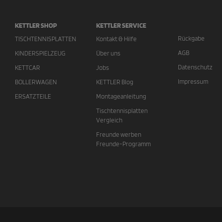
KETTLER SHOP
KETTLER SERVICE
Rückgabe
TISCHTENNISPLATTEN
Kontakt & Hilfe
AGB
KINDERSPIELZEUG
Über uns
Datenschutz
KETTCAR
Jobs
Impressum
BOLLERWAGEN
KETTLER Blog
ERSATZTEILE
Montageanleitung
Tischtennisplatten
Vergleich
Freunde werben
Freunde-Programm