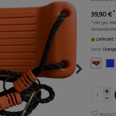
*
39,90 €
* inkl. ges. Mw
Versandkost
Lieferzeit:
Farbe:
Orang
Wunschl