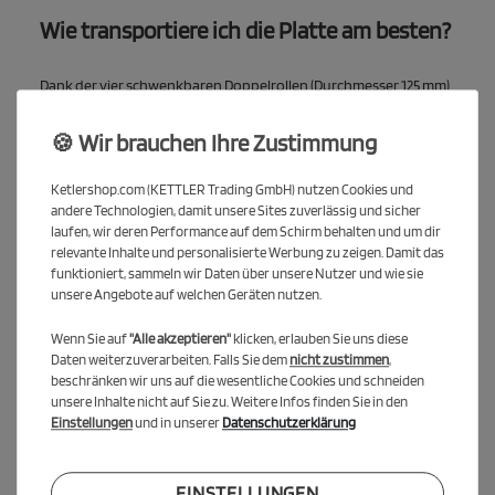
Wie transportiere ich die Platte am besten?
Dank der vier schwenkbaren Doppelrollen (Durchmesser 125 mm)
lässt sich die Tischtennisplatte leicht transportieren – auch auf
unebenen Böden.
🍪 Wir brauchen Ihre Zustimmung
Welche Vorteile bietet die wetterfeste
Ketlershop.com (KETTLER Trading GmbH) nutzen Cookies und
Oberfläche?
andere Technologien, damit unsere Sites zuverlässig und sicher
laufen, wir deren Performance auf dem Schirm behalten und um dir
Die Aluminiumverbundplatte bietet eine besonders
relevante Inhalte und personalisierte Werbung zu zeigen. Damit das
funktioniert, sammeln wir Daten über unsere Nutzer und wie sie
widerstandsfähige Oberfläche, die ideal für den Einsatz im Freien
unsere Angebote auf welchen Geräten nutzen.
geeignet ist und auch bei unterschiedlichen
Wetterbedingungen ihre Form und Funktionalität behält.
Wenn Sie auf
"Alle akzeptieren"
klicken, erlauben Sie uns diese
Daten weiterzuverarbeiten. Falls Sie dem
nicht zustimmen
,
Hinweis: Der Versand ist derzeit nur nach Deutschland,
beschränken wir uns auf die wesentliche Cookies und schneiden
Österreich, in die Schweiz, in die Niederlande und nach Frankreich
unsere Inhalte nicht auf Sie zu. Weitere Infos finden Sie in den
Einstellungen
und in unserer
Datenschutzerklärung
möglich.
Lieferung als Bausatz zur Selbstmontage.
EINSTELLUNGEN