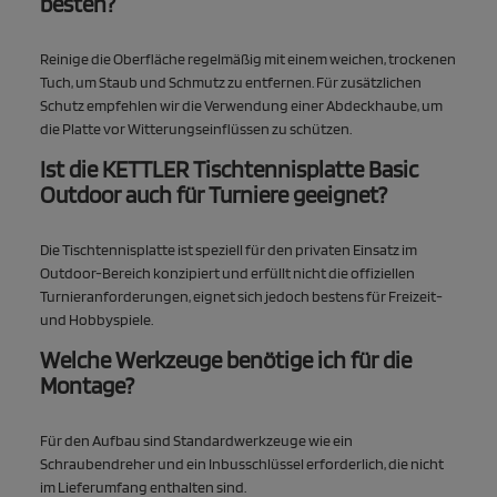
besten?
Reinige die Oberfläche regelmäßig mit einem weichen, trockenen
Tuch, um Staub und Schmutz zu entfernen. Für zusätzlichen
Schutz empfehlen wir die Verwendung einer Abdeckhaube, um
die Platte vor Witterungseinflüssen zu schützen.
Ist die KETTLER Tischtennisplatte Basic
Outdoor auch für Turniere geeignet?
Die Tischtennisplatte ist speziell für den privaten Einsatz im
Outdoor-Bereich konzipiert und erfüllt nicht die offiziellen
Turnieranforderungen, eignet sich jedoch bestens für Freizeit-
und Hobbyspiele.
Welche Werkzeuge benötige ich für die
Montage?
Für den Aufbau sind Standardwerkzeuge wie ein
Schraubendreher und ein Inbusschlüssel erforderlich, die nicht
im Lieferumfang enthalten sind.