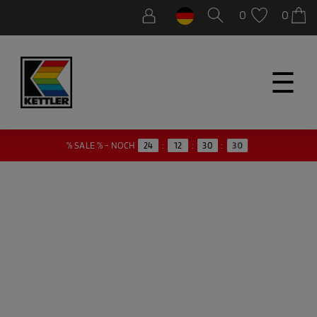
0
0
☰
29
% SALE % - NOCH
24
:
12
:
30
: