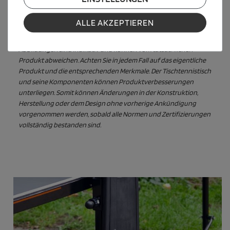
Schläger und Bälle auf den Fotos sind nicht im Lieferumfang
enthalten.
ALLE AKZEPTIEREN
Werkzeug zur Montage ist nicht im Lieferumfang enthalten
Abbildungen sind indikativ und können vom tatsächlichen
Produkt abweichen. Achten Sie in jedem Fall auf das eigentliche
Produkt und die entsprechenden Merkmale. Der Tischtennistisch
und seine Komponenten können Produktverbesserungen
unterliegen. Somit können Änderungen in der Konstruktion,
Herstellung oder dem Design ohne vorherige Ankündigung
vorgenommen werden, sobald alle Normen und Zertifizierungen
vollständig bestanden sind.