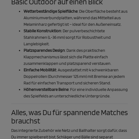
Basic Outdoor auf einen Blick
Wetterbeständige Spielfläche
: Die Oberfläche besteht aus
Aluminiumverbundplatten, während das Mittelteil aus
Melaminharz gefertigt ist – ideal für den Außeneinsatz.
Stabile Konstruktion
: Der pulverbeschichtete
Stahlrahmen (L-36 mm) sorgt für Robustheit und
Langlebigkeit.
Platzsparendes Design
: Dank des praktischen
Klappmechanismus lässt sich die Platte einfach
zusammenklappen und platzsparend verstauen.
Einfache Mobilität
: Ausgestattet mit 4 schwenkbaren
Doppelrollen (Durchmesser 125 mm) mit Bremse an jedem
Rad für einfachen Transport und sicheren Stand.
Höhenverstellbare Beine
: Für eine individuelle Anpassung
des Spielfelds an unterschiedliche Untergründe.
Alles, was Du für spannende Matches
brauchst
Das integrierte Zubehör wie Netz und Ballhalter sorgt dafür, dass
Du immer spielbereit bist.
Schläger
und
Bälle
sind separat